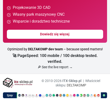
Projekowanie 3D CAD
Własny park maszynowy CNC
Wsparcie i doradztwo techniczne
Dowiedz się więcej
Optimized by
DELTAKOMP dev team
– because speed matters!
🚀 PageSpeed: 100 mobile / 100 desktop tested.
verified.
🔎 See the live report →
© 2010-2026
ITX-Sklep.pl
| Właściciel
sklepu:
DELTAKOMP