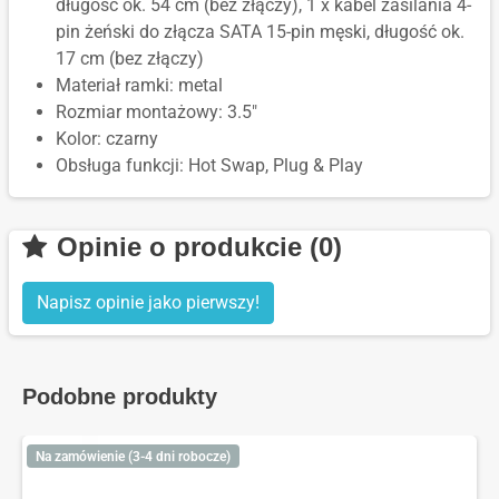
długość ok. 54 cm (bez złączy), 1 x kabel zasilania 4-
pin żeński do złącza SATA 15-pin męski, długość ok.
17 cm (bez złączy)
Materiał ramki: metal
Rozmiar montażowy: 3.5"
Kolor: czarny
Obsługa funkcji: Hot Swap, Plug & Play
Opinie o produkcie (0)
Napisz opinie jako pierwszy!
Podobne produkty
Na zamówienie (3-4 dni robocze)