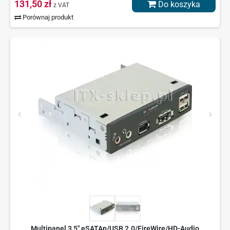
131,50 zł
Do koszyka
z VAT
Porównaj produkt
Multipanel 3,5" eSATAp/USB 2.0/FireWire/HD-Audio