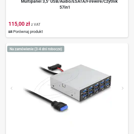
Multipanel 3,5" USB/Audio/ESATA/Firewire/Czytnik
57in1
115,00 zł
z VAT
Porównaj produkt
Na zamówienie (3-4 dni robocze)