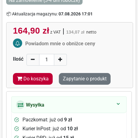
Na zamówienie (3-4 dni robocze)
📦 Aktualizacja magazynu:
07.08.2026 17:01
164,90 zł
|
z VAT
134,07 zł
netto
Activate Price Alert
Powiadom mnie o obniżce ceny
Ilość
Do koszyka
Zapytanie o produkt
Wysyłka
Paczkomat: już od
9 zł
Kurier InPost: już od
10 zł
Kurier DPD: już od
15 zł