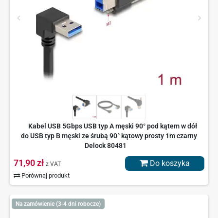
Kabel USB 5Gbps USB typ A męski 90° pod kątem w dół
do USB typ B męski ze śrubą 90° kątowy prosty 1m czarny
Delock 80481
71,90 zł
Do koszyka
z VAT
Porównaj produkt
Na zamówienie (3-4 dni robocze)