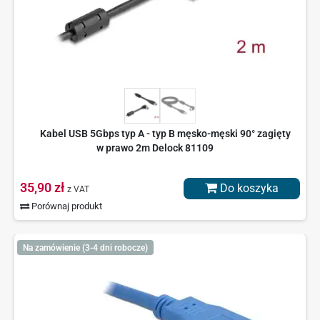
Kabel USB 5Gbps typ A - typ B męsko-męski 90° zagięty
w prawo 2m Delock 81109
35,90 zł
Do koszyka
z VAT
Porównaj produkt
Na zamówienie (3-4 dni robocze)