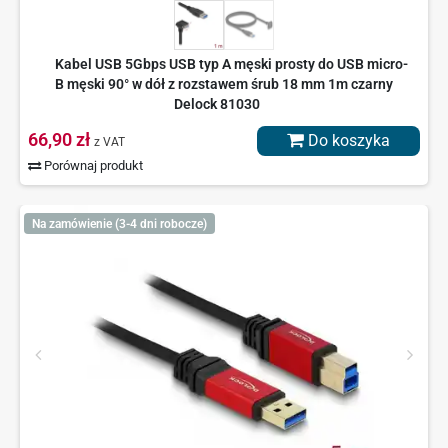
Kabel USB 5Gbps USB typ A męski prosty do USB micro-
B męski 90° w dół z rozstawem śrub 18 mm 1m czarny
Delock 81030
66,90 zł
Do koszyka
z VAT
Porównaj produkt
Na zamówienie (3-4 dni robocze)