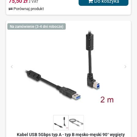
75,50 zł
Do koszyka
z VAT
Porównaj produkt
Na zamówienie (3-4 dni robocze)
Kabel USB 5Gbps typ A - typ B męsko-męski 90° wygięty