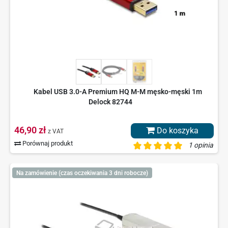
Kabel USB 3.0-A Premium HQ M-M męsko-męski 1m
Delock 82744
46,90 zł
Do koszyka
z VAT
Porównaj produkt
1 opinia
Na zamówienie (czas oczekiwania 3 dni robocze)