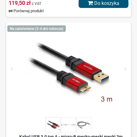
119,50 zł
Do koszyka
z VAT
Porównaj produkt
Na zamówienie (3-4 dni robocze)
Kabel USB 3.0 typ A - micro-B męsko-męski męski 3m