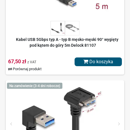
Kabel USB 5Gbps typ A - typ B męsko-męski 90° wygięty
pod kątem do góry 5m Delock 81107
67,50 zł
Do koszyka
z VAT
Porównaj produkt
Na zamówienie (3-4 dni robocze)