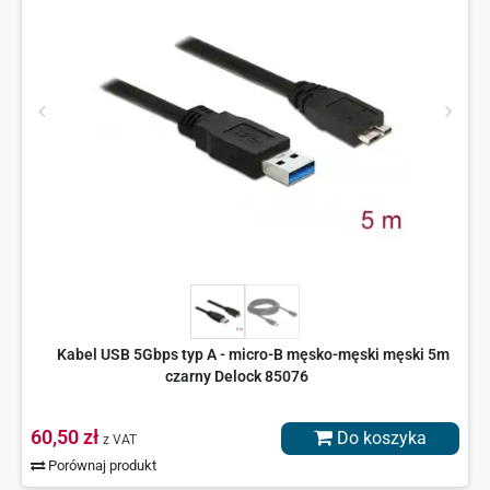
Kabel USB 5Gbps typ A - micro-B męsko-męski męski 5m
czarny Delock 85076
60,50 zł
Do koszyka
z VAT
Porównaj produkt