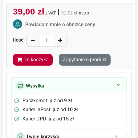
39,00 zł
|
z VAT
31,71 zł
netto
Activate Price Alert
Powiadom mnie o obniżce ceny
Ilość
Do koszyka
Zapytanie o produkt
Wysyłka
Paczkomat: już od
9 zł
Kurier InPost: już od
10 zł
Kurier DPD: już od
15 zł
Twoje korzyści