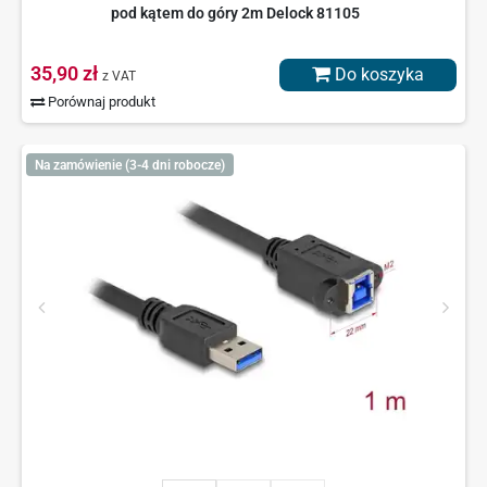
pod kątem do góry 2m Delock 81105
35,90 zł
Do koszyka
z VAT
Porównaj produkt
Na zamówienie (3-4 dni robocze)