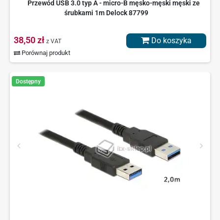
Przewód USB 3.0 typ A - micro-B męsko-męski męski ze
śrubkami 1m Delock 87799
38,50 zł
Do koszyka
z VAT
Porównaj produkt
Dostępny