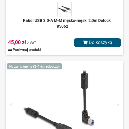
Kabel USB 3.0-A M-M męsko-męski 2,0m Delock
85062
45,00 zł
Do koszyka
z VAT
Porównaj produkt
Na zamówienie (3-4 dni robocze)