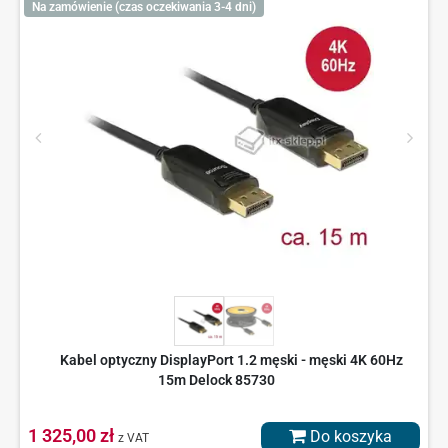
Na zamówienie (czas oczekiwania 3-4 dni)
Kabel optyczny DisplayPort 1.2 męski - męski 4K 60Hz
15m Delock 85730
1 325,00 zł
Do koszyka
z VAT