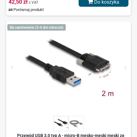
42,50 zł
Do koszyka
z VAT
Porównaj produkt
Na zamówienie (3-4 dni robocze)
Przewód USB 3.0 typ A - micro-B męsko-męski męski ze