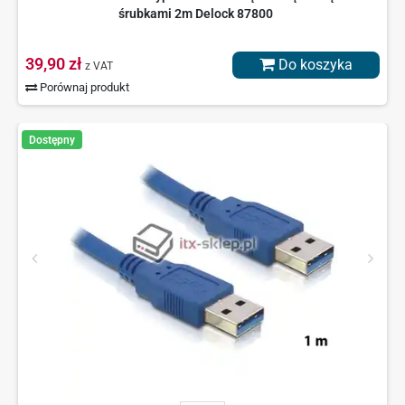
śrubkami 2m Delock 87800
39,90 zł
Do koszyka
z VAT
Porównaj produkt
Dostępny