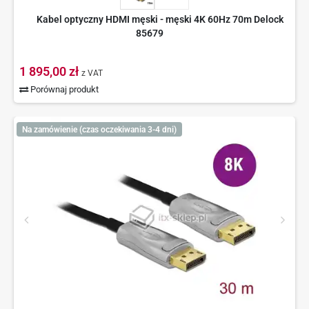
Kabel optyczny HDMI męski - męski 4K 60Hz 70m Delock
85679
1 895,00 zł
z VAT
Porównaj produkt
Na zamówienie (czas oczekiwania 3-4 dni)