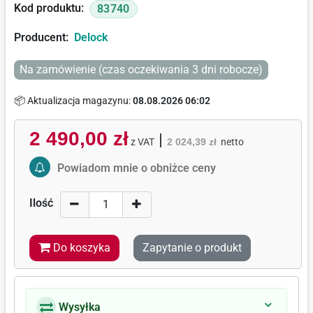
Kod produktu:
83740
Producent:
Delock
Na zamówienie (czas oczekiwania 3 dni robocze)
📦 Aktualizacja magazynu:
08.08.2026 06:02
2 490,00 zł
|
z VAT
2 024,39 zł
netto
Activate Price Alert
Powiadom mnie o obniżce ceny
Ilość
Do koszyka
Zapytanie o produkt
Wysyłka