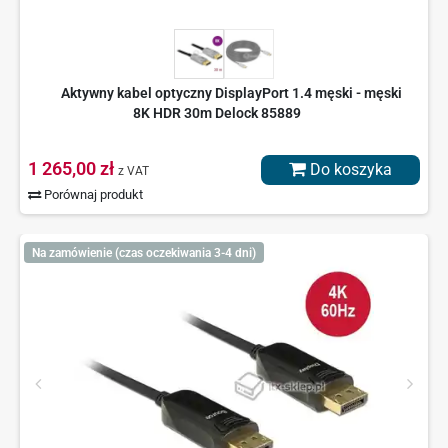
Aktywny kabel optyczny DisplayPort 1.4 męski - męski
8K HDR 30m Delock 85889
1 265,00 zł
Do koszyka
z VAT
Porównaj produkt
Na zamówienie (czas oczekiwania 3-4 dni)