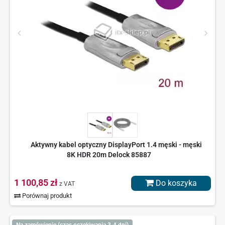
Aktywny kabel optyczny DisplayPort 1.4 męski - męski
8K HDR 20m Delock 85887
1 100,85 zł
Do koszyka
z VAT
Porównaj produkt
Na zamówienie (czas oczekiwania 3-4 dni)