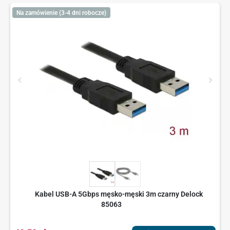
Na zamówienie (3-4 dni robocze)
Kabel USB-A 5Gbps męsko-męski 3m czarny Delock
85063