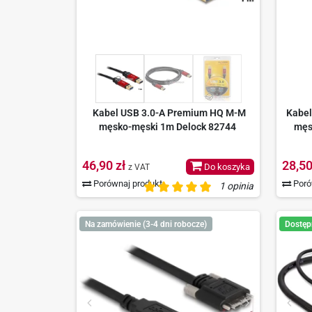
Kabel USB 3.0-A Premium HQ M-M
Kabel
męsko-męski 1m Delock 82744
męs
46,90 zł
28,50
Do koszyka
z VAT
Porównaj produkt
Poró
1 opinia
Na zamówienie (3-4 dni robocze)
Dostęp