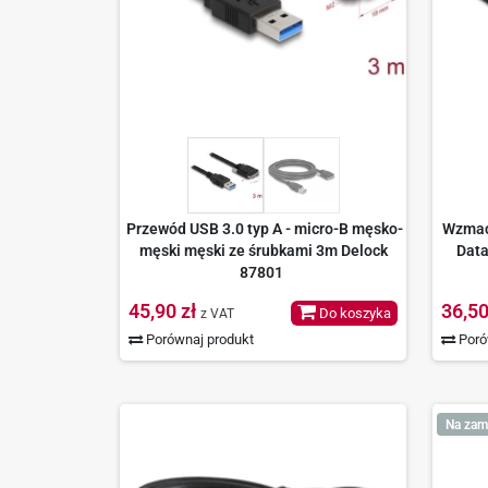
Przewód USB 3.0 typ A - micro-B męsko-
Wzmacn
męski męski ze śrubkami 3m Delock
Data
87801
45,90 zł
36,50
Do koszyka
z VAT
Porównaj produkt
Poró
Na zam