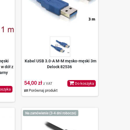
męski
Kabel USB 3.0-A M-M męsko-męski 3m
 w dół z
Delock 82536
arny
54,00 zł
Do koszyka
z VAT
oszyka
Porównaj produkt
Na zamówienie (3-4 dni robocze)