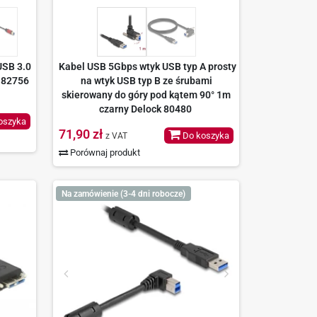
USB 3.0
Kabel USB 5Gbps wtyk USB typ A prosty
 82756
na wtyk USB typ B ze śrubami
skierowany do góry pod kątem 90° 1m
czarny Delock 80480
oszyka
71,90 zł
Do koszyka
z VAT
Porównaj produkt
Na zamówienie (3-4 dni robocze)