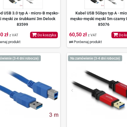
d USB 3.0 typ A - micro-B męsko-
Kabel USB 5Gbps typ A - mic
i męski ze śrubkami 3m Delock
męsko-męski męski 5m czarny 
83599
85076
0 zł
60,50 zł
Do koszyka
Do k
z VAT
z VAT
wnaj produkt
Porównaj produkt
ówienie (3-4 dni robocze)
Na zamówienie (3-4 dni robocze)