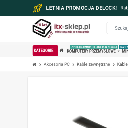
LETNIA PROMOCJA DELOCK!
Ra
Z PROCESORAMI INTEL CORE 15. GENERACJI
MAŁE 
KATEGORIE
KOMPUTERY PRZEMYSŁOWE
MIN
Akcesoria PC
Kable zewnętrzne
Kable