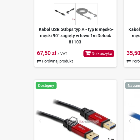
Kabel USB 5Gbps typ A - typ B męsko-
Kabel
męski 90° zagięty w lewo 1m Delock
męs
81103
67,50 zł
35,50
Do koszyka
z VAT
Porównaj produkt
Poró
Dostępny
Na zam