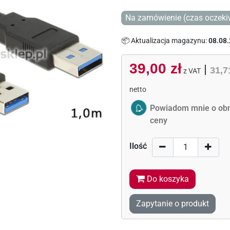
Na zamówienie (czas oczekiw
📦 Aktualizacja magazynu:
08.08.
39,00 zł
|
31,7
z VAT
netto
Activate Price Alert
Powiadom mnie o obn
ceny
Ilość
Do koszyka
Zapytanie o produkt