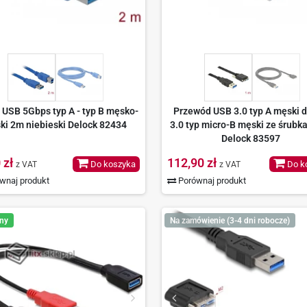
 USB 5Gbps typ A - typ B męsko-
Przewód USB 3.0 typ A męski 
ki 2m niebieski Delock 82434
3.0 typ micro-B męski ze śrubk
Delock 83597
 zł
112,90 zł
Do koszyka
Do k
z VAT
z VAT
wnaj produkt
Porównaj produkt
ny
Na zamówienie (3-4 dni robocze)