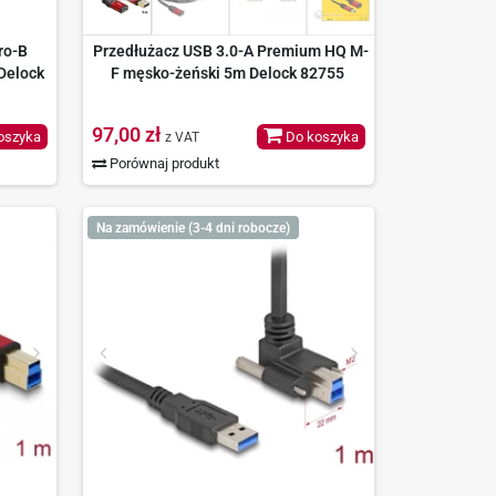
ro-B
Przedłużacz USB 3.0-A Premium HQ M-
Delock
F męsko-żeński 5m Delock 82755
97,00 zł
oszyka
Do koszyka
z VAT
Porównaj produkt
Na zamówienie (3-4 dni robocze)