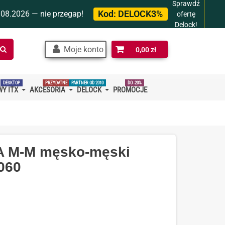
Sprawdź
Kod:
DELOCK3%
.08.2026 — nie przegap!
ofertę
Delock!
Szukaj
Moje konto
0,00 zł
w
sklepie…
DESKTOP
PRZYDATNE
PARTNER OD 2010
DO -20%
Y ITX
AKCESORIA
DELOCK
PROMOCJE
-A M-M męsko-męski
060