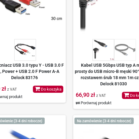
iacz USB 3.0 typu Y - USB 3.0 F
Kabel USB 5Gbps USB typ A 
, Power + USB 2.0 F Power A-A
prosty do USB micro-B męski 90°
Delock 83176
rozstawem śrub 18 mm 1m cz
Delock 81030
 zł
Do koszyka
z VAT
66,90 zł
Do k
z VAT
wnaj produkt
Porównaj produkt
ówienie (3-4 dni robocze)
Na zamówienie (3-4 dni robocze)