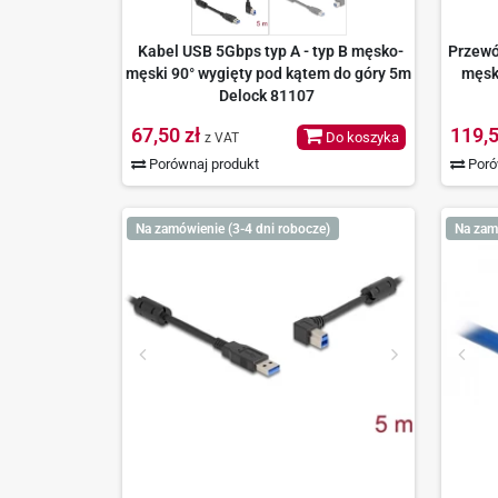
Kabel USB 5Gbps typ A - typ B męsko-
Przewó
męski 90° wygięty pod kątem do góry 5m
męsk
Delock 81107
67,50 zł
119,5
Do koszyka
z VAT
Porównaj produkt
Poró
Na zamówienie (3-4 dni robocze)
Na zam