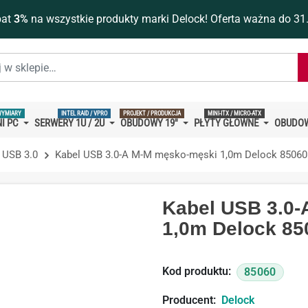
bat
3%
na wszystkie produkty marki Delock! Oferta ważna do 31
WYMIARY
INTEL RAID / VPRO
PROJEKT / PRODUKCJA
MINI-ITX / MICRO-ATX
I PC
SERWERY 1U / 2U
OBUDOWY 19''
PŁYTY GŁÓWNE
OBUDOW
 USB 3.0
Kabel USB 3.0-A M-M męsko-męski 1,0m Delock 85060
Kabel USB 3.0
1,0m Delock 85
Kod produktu:
85060
Producent:
Delock