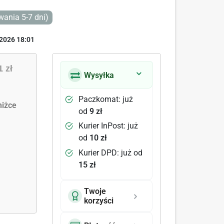
ania 5-7 dni)
2026 18:01
1 zł
Wysyłka
Paczkomat: już
iżce
od
9 zł
Kurier InPost: już
od
10 zł
Kurier DPD: już od
15 zł
Twoje
korzyści