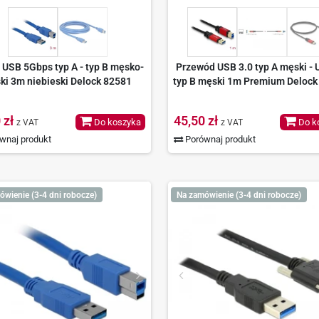
 USB 5Gbps typ A - typ B męsko-
Przewód USB 3.0 typ A męski - 
ki 3m niebieski Delock 82581
typ B męski 1m Premium Delock
 zł
45,50 zł
Do koszyka
Do k
z VAT
z VAT
wnaj produkt
Porównaj produkt
ówienie (3-4 dni robocze)
Na zamówienie (3-4 dni robocze)