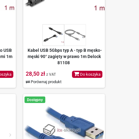
do USB
Kabel USB 5Gbps typ A - typ B męsko-
ami 1m
męski 90° zagięty w prawo 1m Delock
81108
28,50 zł
oszyka
Do koszyka
z VAT
Porównaj produkt
Dostępny