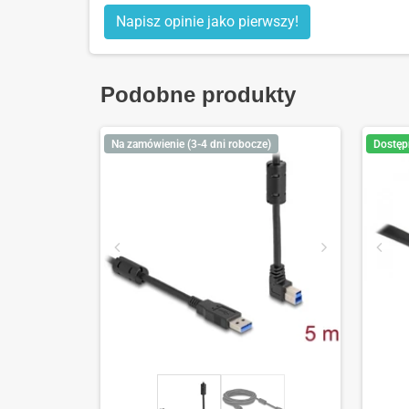
Napisz opinie jako pierwszy!
Podobne produkty
Na zamówienie (3-4 dni robocze)
Dostęp