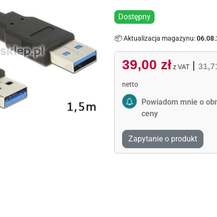
Dostępny
📦 Aktualizacja magazynu:
06.08.
39,00 zł
|
31,7
z VAT
netto
Activate Price Alert
Powiadom mnie o obn
ceny
Zapytanie o produkt