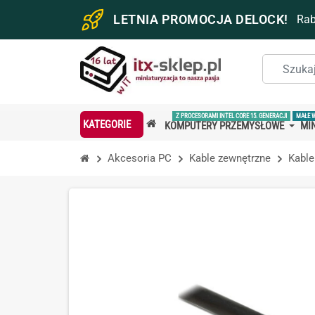
LETNIA PROMOCJA DELOCK!
Ra
Z PROCESORAMI INTEL CORE 15. GENERACJI
MAŁE 
KATEGORIE
KOMPUTERY PRZEMYSŁOWE
MIN
Akcesoria PC
Kable zewnętrzne
Kable