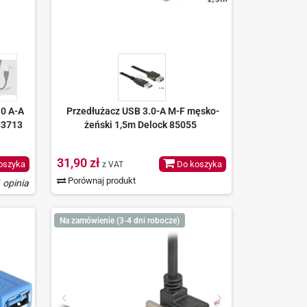
.0 A-A
Przedłużacz USB 3.0-A M-F męsko-
 83713
żeński 1,5m Delock 85055
31,90 zł
oszyka
Do koszyka
z VAT
Porównaj produkt
 opinia
Na zamówienie (3-4 dni robocze)