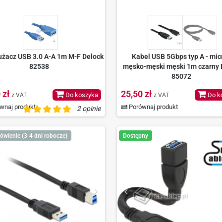
użacz USB 3.0 A-A 1m M-F Delock
Kabel USB 5Gbps typ A - mic
82538
męsko-męski męski 1m czarny 
85072
 zł
25,50 zł
Do koszyka
Do k
z VAT
z VAT
wnaj produkt
Porównaj produkt
2 opinie
ówienie (3-4 dni robocze)
Dostępny