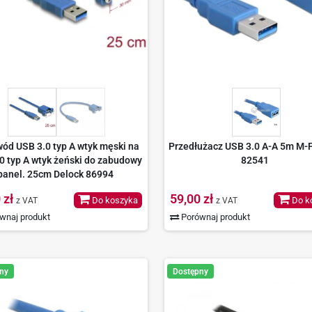
ód USB 3.0 typ A wtyk męski na
Przedłużacz USB 3.0 A-A 5m M-F
0 typ A wtyk żeński do zabudowy
82541
panel. 25cm Delock 86994
 zł
59,00 zł
Do koszyka
Do k
z VAT
z VAT
wnaj produkt
Porównaj produkt
ny
Dostępny