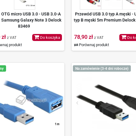
 OTG micro USB 3.0 - USB 3.0-A
Przewód USB 3.0 typ A męski - 
i Samsung Galaxy Note 3 Delock
typ B męski 5m Premium Delock
83469
 zł
78,90 zł
Do koszyka
Do k
z VAT
z VAT
wnaj produkt
Porównaj produkt
ny
Na zamówienie (3-4 dni robocze)