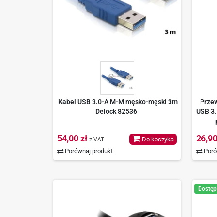
Kabel USB 3.0-A M-M męsko-męski 3m
Przew
Delock 82536
USB 3.
54,00 zł
26,90
Do koszyka
z VAT
Porównaj produkt
Poró
Dostęp