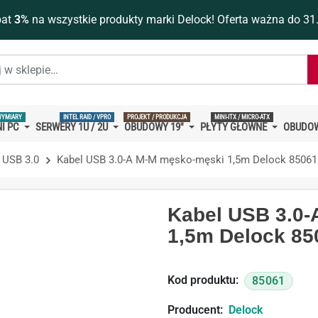
bat
3%
na wszystkie produkty marki Delock! Oferta ważna do 31
WYMIARY
INTEL RAID / VPRO
PROJEKT / PRODUKCJA
MINI-ITX / MICRO-ATX
I PC
SERWERY 1U / 2U
OBUDOWY 19''
PŁYTY GŁÓWNE
OBUDOW
 USB 3.0
Kabel USB 3.0-A M-M męsko-męski 1,5m Delock 85061
Kabel USB 3.0
1,5m Delock 85
Kod produktu:
85061
Producent:
Delock