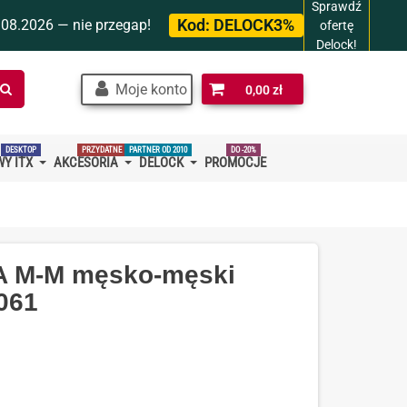
Sprawdź
Kod:
DELOCK3%
.08.2026 — nie przegap!
ofertę
Delock!
Szukaj
Moje konto
0,00 zł
w
sklepie…
DESKTOP
PRZYDATNE
PARTNER OD 2010
DO -20%
Y ITX
AKCESORIA
DELOCK
PROMOCJE
-A M-M męsko-męski
061