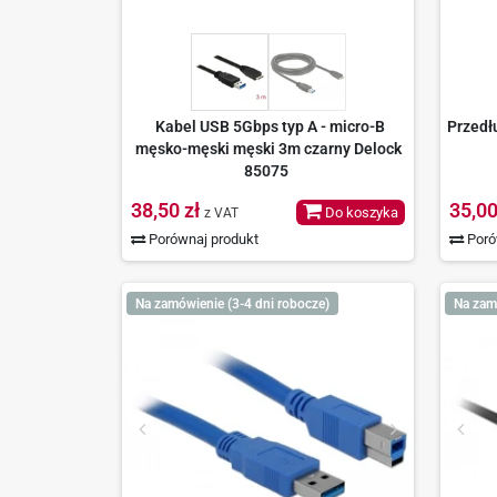
Kabel USB 5Gbps typ A - micro-B
Przedł
męsko-męski męski 3m czarny Delock
85075
38,50 zł
35,00
Do koszyka
z VAT
Porównaj produkt
Poró
Na zamówienie (3-4 dni robocze)
Na zam