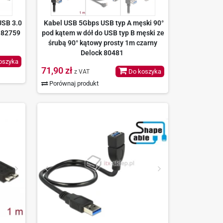
USB 3.0
Kabel USB 5Gbps USB typ A męski 90°
 82759
pod kątem w dół do USB typ B męski ze
śrubą 90° kątowy prosty 1m czarny
Delock 80481
oszyka
71,90 zł
Do koszyka
z VAT
Porównaj produkt