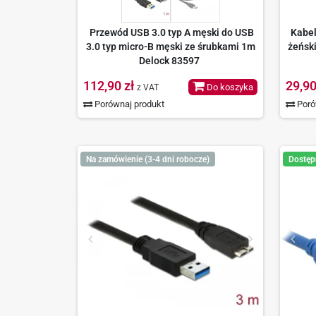
Przewód USB 3.0 typ A męski do USB
Kabel
3.0 typ micro-B męski ze śrubkami 1m
żeńsk
Delock 83597
112,90 zł
29,90
Do koszyka
z VAT
Porównaj produkt
Poró
Na zamówienie (3-4 dni robocze)
Dostęp