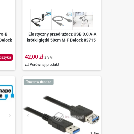
ro-B
Elastyczny przedłużacz USB 3.0 A-A
Delock
krótki giętki 50cm M-F Delock 83715
42,00 zł
oszyka
z VAT
Porównaj produkt
Towar w drodze