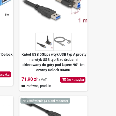
 Delock
Kabel USB 5Gbps wtyk USB typ A prosty
na wtyk USB typ B ze śrubami
skierowany do góry pod kątem 90° 1m
czarny Delock 80480
oszyka
71,90 zł
Do koszyka
z VAT
Porównaj produkt
Na zamówienie (3-4 dni robocze)