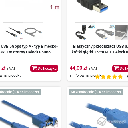
 USB 5Gbps typ A - typ B męsko-
Elastyczny przedłużacz USB 3
ski 1m czarny Delock 85066
krótki giętki 15cm M-F Delock
 zł
44,00 zł
Do koszyka
Do k
z VAT
z VAT
wnaj produkt
Porównaj produkt
1
ówienie (3-4 dni robocze)
Na zamówienie (3-4 dni robocze)