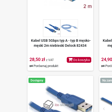
Kabel USB 5Gbps typ A - typ B męsko-
Kabel
męski 2m niebieski Delock 82434
mę
28,50 zł
24,90
Do koszyka
z VAT
Porównaj produkt
Poró
Dostępny
Na zam