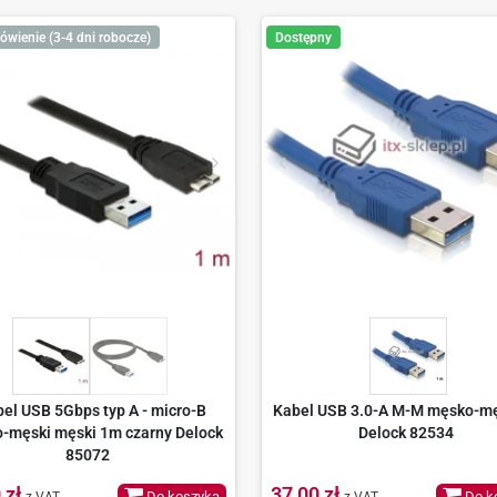
ówienie (3-4 dni robocze)
Dostępny
el USB 5Gbps typ A - micro-B
Kabel USB 3.0-A M-M męsko-m
-męski męski 1m czarny Delock
Delock 82534
85072
 zł
37,00 zł
Do koszyka
Do k