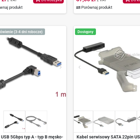
z VAT
z VAT
wnaj produkt
Porównaj produkt
ówienie (3-4 dni robocze)
Dostępny
 USB 5Gbps typ A - typ B męsko-
Kabel serwisowy SATA 22pin US