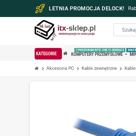
LETNIA PROMOCJA DELOCK!
Ra
Z PROCESORAMI INTEL CORE 15. GENERACJI
MAŁE 
KATEGORIE
KOMPUTERY PRZEMYSŁOWE
MIN
Akcesoria PC
Kable zewnętrzne
Kable