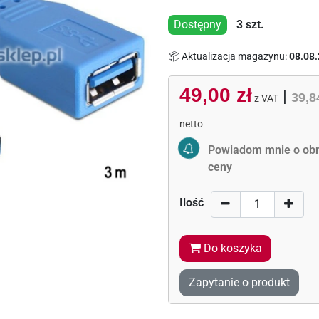
Dostępny
3
szt.
📦 Aktualizacja magazynu:
08.08.
49,00 zł
|
39,8
z VAT
netto
Activate Price Alert
Powiadom mnie o obn
ceny
Ilość
Do koszyka
Zapytanie o produkt