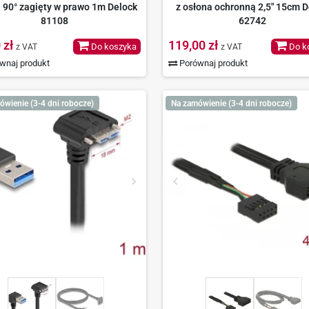
 90° zagięty w prawo 1m Delock
z osłona ochronną 2,5" 15cm D
81108
62742
 zł
119,00 zł
Do koszyka
Do k
z VAT
z VAT
wnaj produkt
Porównaj produkt
ówienie (3-4 dni robocze)
Na zamówienie (3-4 dni robocze)