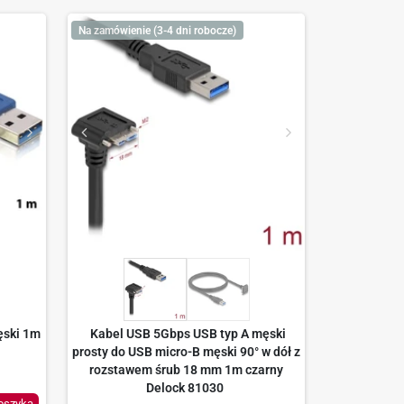
Na zamówienie (3-4 dni robocze)
ęski 1m
Kabel USB 5Gbps USB typ A męski
prosty do USB micro-B męski 90° w dół z
rozstawem śrub 18 mm 1m czarny
Delock 81030
oszyka