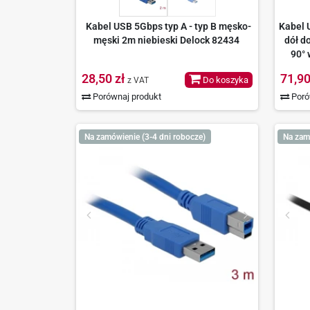
Kabel USB 5Gbps typ A - typ B męsko-
Kabel 
męski 2m niebieski Delock 82434
dół d
90° 
28,50 zł
71,90
Do koszyka
z VAT
Porównaj produkt
Poró
Na zamówienie (3-4 dni robocze)
Na zam