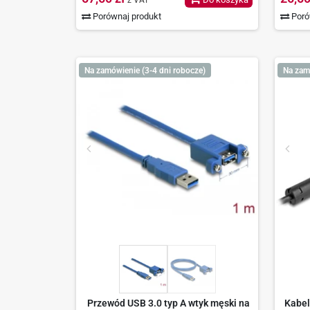
z VAT
Porównaj produkt
Poró
Na zamówienie (3-4 dni robocze)
Na zam
Przewód USB 3.0 typ A wtyk męski na
Kabel