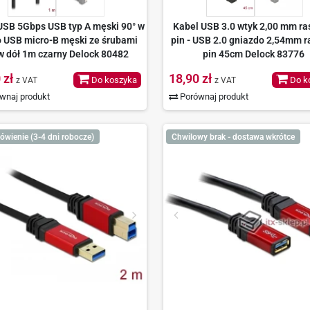
USB 5Gbps USB typ A męski 90° w
Kabel USB 3.0 wtyk 2,00 mm ra
o USB micro-B męski ze śrubami
pin - USB 2.0 gniazdo 2,54mm r
w dół 1m czarny Delock 80482
pin 45cm Delock 83776
 zł
18,90 zł
Do koszyka
Do k
z VAT
z VAT
wnaj produkt
Porównaj produkt
ówienie (3-4 dni robocze)
Chwilowy brak - dostawa wkrótce