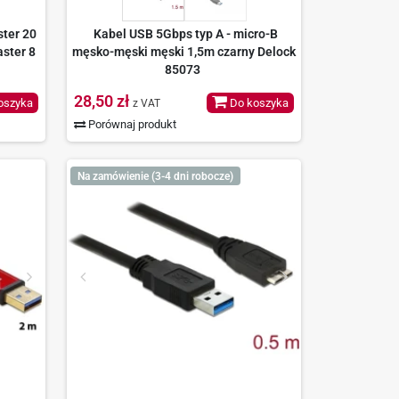
ster 20
Kabel USB 5Gbps typ A - micro-B
aster 8
męsko-męski męski 1,5m czarny Delock
85073
28,50 zł
oszyka
Do koszyka
z VAT
Porównaj produkt
Na zamówienie (3-4 dni robocze)