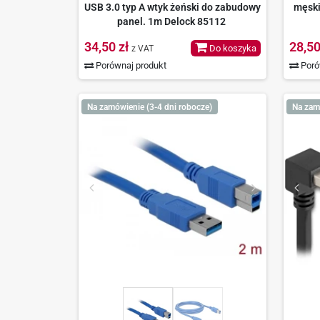
USB 3.0 typ A wtyk żeński do zabudowy
męski
panel. 1m Delock 85112
34,50 zł
28,50
Do koszyka
z VAT
Porównaj produkt
Poró
Na zamówienie (3-4 dni robocze)
Na zam