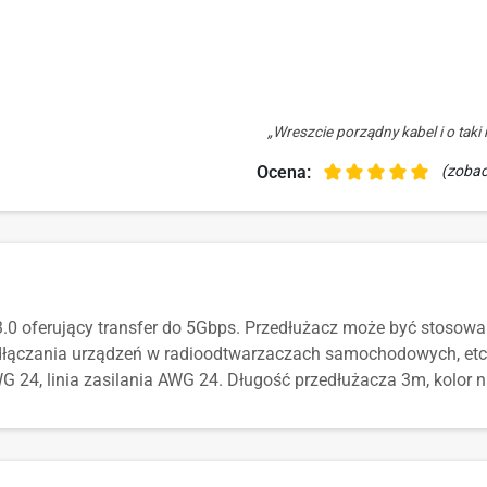
„Wreszcie porządny kabel i o tak
Ocena:
(zobac
3.0 oferujący transfer do 5Gbps. Przedłużacz może być stosow
odłączania urządzeń w radioodtwarzaczach samochodowych, etc.
 24, linia zasilania AWG 24. Długość przedłużacza 3m, kolor ni