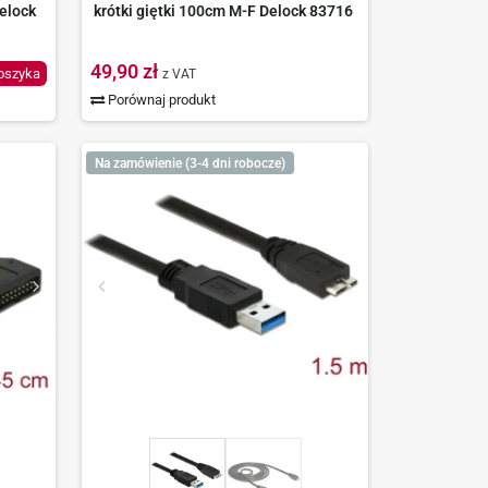
elock
krótki giętki 100cm M-F Delock 83716
49,90 zł
oszyka
z VAT
Porównaj produkt
Na zamówienie (3-4 dni robocze)