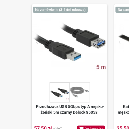
Na zamówienie (3-4 dni robocze)
Na zam
Przedłużacz USB 5Gbps typ A męsko-
Kab
żeński 5m czarny Delock 85058
męsko
57,50 zł
25,50
Do koszyka