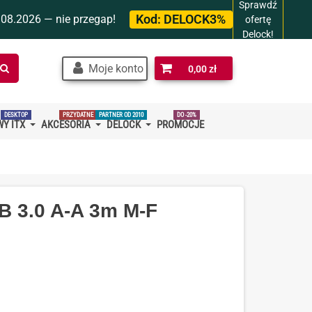
Sprawdź
Kod:
DELOCK3%
.08.2026 — nie przegap!
ofertę
Delock!
Szukaj
Moje konto
0,00 zł
w
sklepie…
DESKTOP
PRZYDATNE
PARTNER OD 2010
DO -20%
Y ITX
AKCESORIA
DELOCK
PROMOCJE
B 3.0 A-A 3m M-F