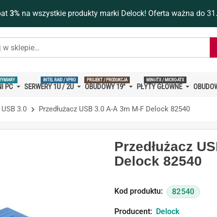
bat
3%
na wszystkie produkty marki Delock! Oferta ważna do 31
WYMIARY
INTEL RAID / VPRO
PROJEKT / PRODUKCJA
MINI-ITX / MICRO-ATX
I PC
SERWERY 1U / 2U
OBUDOWY 19''
PŁYTY GŁÓWNE
OBUDOW
 USB 3.0
Przedłużacz USB 3.0 A-A 3m M-F Delock 82540
Przedłużacz US
Delock 82540
Kod produktu:
82540
Producent:
Delock