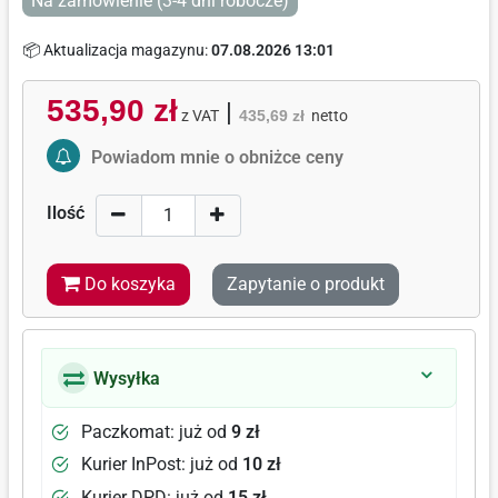
Na zamówienie (3-4 dni robocze)
📦 Aktualizacja magazynu:
07.08.2026 13:01
535,90 zł
|
z VAT
435,69 zł
netto
Activate Price Alert
Powiadom mnie o obniżce ceny
Ilość
Do koszyka
Zapytanie o produkt
Wysyłka
Paczkomat: już od
9 zł
Kurier InPost: już od
10 zł
Kurier DPD: już od
15 zł