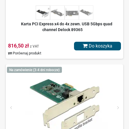
Karta PCI Express x4 do 4x zewn. USB 5Gbps quad
channel Delock 89365
816,50 zł
Do koszyka
z VAT
Porównaj produkt
Na zamówienie (3-4 dni robocze)