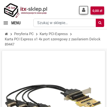
0,00 zł
Szukaj
MENU
w
sklepie…
Peryferia PC
Karty PCI-Express
Karta PCI Express x1 4x port szeregowy z zasilaniem Delock
89447