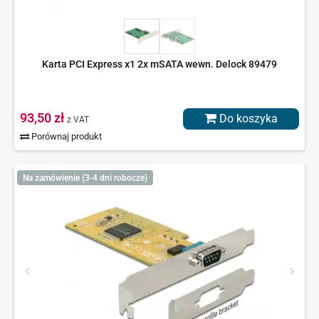
Karta PCI Express x1 2x mSATA wewn. Delock 89479
93,50 zł
Do koszyka
z VAT
Porównaj produkt
Na zamówienie (3-4 dni robocze)