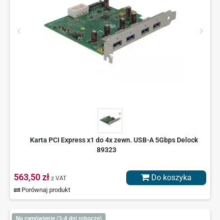
Karta PCI Express x1 do 4x zewn. USB-A 5Gbps Delock
89323
563,50 zł
Do koszyka
z VAT
Porównaj produkt
Na zamówienie (3-4 dni robocze)