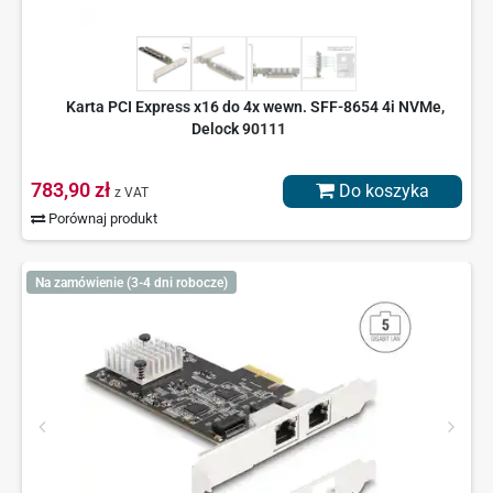
Karta PCI Express x16 do 4x wewn. SFF-8654 4i NVMe,
Delock 90111
783,90 zł
Do koszyka
z VAT
Porównaj produkt
Na zamówienie (3-4 dni robocze)