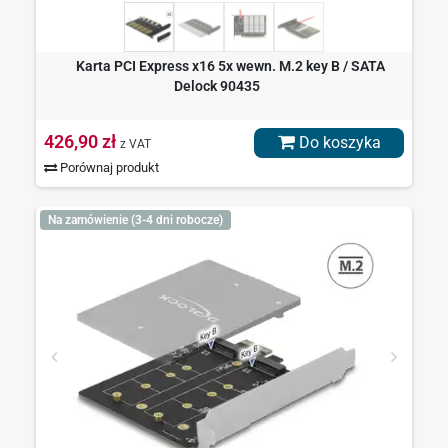
Karta PCI Express x16 5x wewn. M.2 key B / SATA
Delock 90435
426,90 zł
Do koszyka
z VAT
Porównaj produkt
Na zamówienie (3-4 dni robocze)