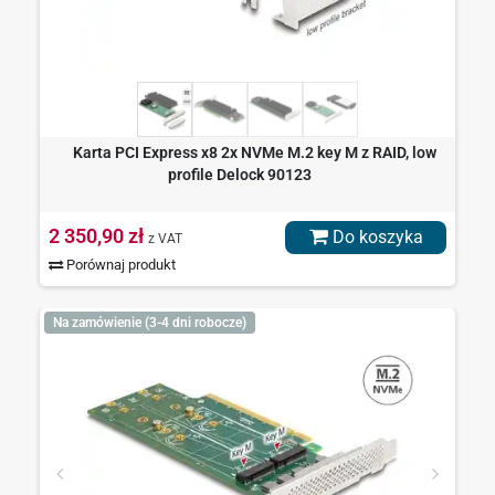
Karta PCI Express x8 2x NVMe M.2 key M z RAID, low
profile Delock 90123
2 350,90 zł
Do koszyka
z VAT
Porównaj produkt
Na zamówienie (3-4 dni robocze)