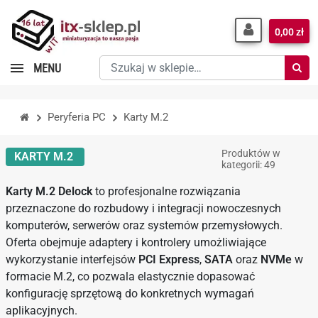
0,00 zł
Szukaj
MENU
w
sklepie…
Peryferia PC
Karty M.2
Produktów w
KARTY M.2
kategorii: 49
Karty M.2 Delock
to profesjonalne rozwiązania
przeznaczone do rozbudowy i integracji nowoczesnych
komputerów, serwerów oraz systemów przemysłowych.
Oferta obejmuje adaptery i kontrolery umożliwiające
wykorzystanie interfejsów
PCI Express
,
SATA
oraz
NVMe
w
formacie M.2, co pozwala elastycznie dopasować
konfigurację sprzętową do konkretnych wymagań
aplikacyjnych.