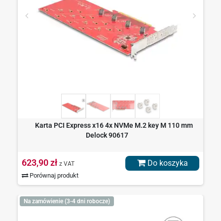
Karta PCI Express x16 4x NVMe M.2 key M 110 mm
Delock 90617
623,90 zł
Do koszyka
z VAT
Porównaj produkt
Na zamówienie (3-4 dni robocze)