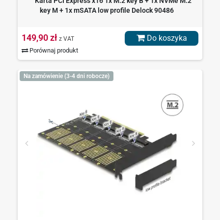
Karta PCI Express x16 1x M.2 key B + 1x NVMe M.2
key M + 1x mSATA low profile Delock 90486
149,90 zł
Do koszyka
z VAT
Porównaj produkt
Na zamówienie (3-4 dni robocze)