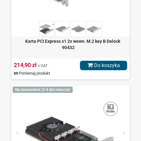
Karta PCI Express x1 2x wewn. M.2 key B Delock
90432
214,90 zł
Do koszyka
z VAT
Porównaj produkt
Na zamówienie (3-4 dni robocze)