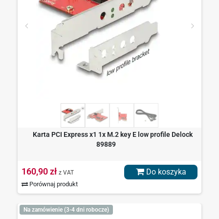
Karta PCI Express x1 1x M.2 key E low profile Delock
89889
160,90 zł
Do koszyka
z VAT
Porównaj produkt
Na zamówienie (3-4 dni robocze)