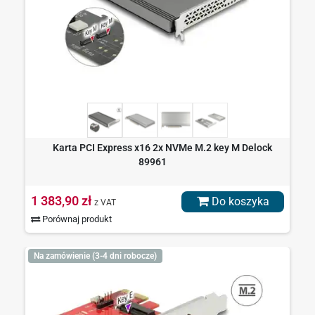
Karta PCI Express x16 2x NVMe M.2 key M Delock
89961
1 383,90 zł
Do koszyka
z VAT
Porównaj produkt
Na zamówienie (3-4 dni robocze)