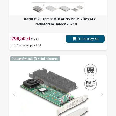
Karta PCI Express x16 4x NVMe M.2 key M z
radiatorem Delock 90210
298,50 zł
Do koszyka
z VAT
Porównaj produkt
Na zamówienie (3-4 dni robocze)