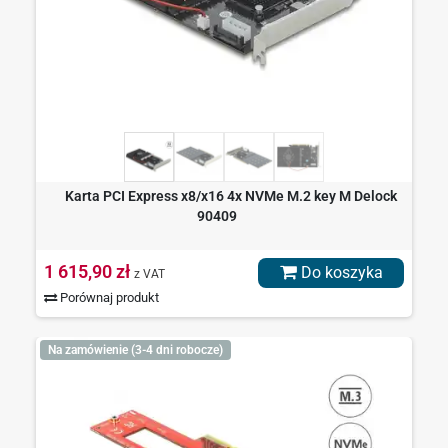
Karta PCI Express x8/x16 4x NVMe M.2 key M Delock
90409
1 615,90 zł
Do koszyka
z VAT
Porównaj produkt
Na zamówienie (3-4 dni robocze)