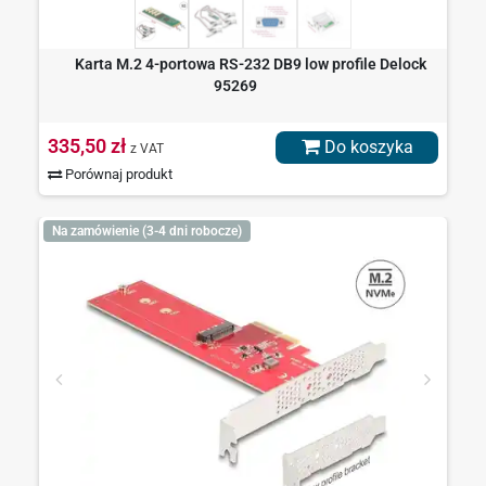
Karta M.2 4-portowa RS-232 DB9 low profile Delock
95269
335,50 zł
Do koszyka
z VAT
Porównaj produkt
Na zamówienie (3-4 dni robocze)