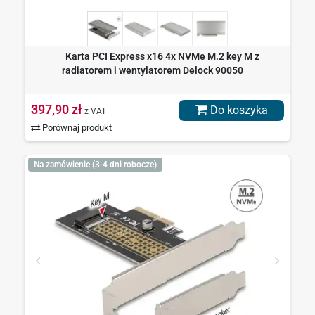
Karta PCI Express x16 4x NVMe M.2 key M z
radiatorem i wentylatorem Delock 90050
397,90 zł
Do koszyka
z VAT
Porównaj produkt
Na zamówienie (3-4 dni robocze)