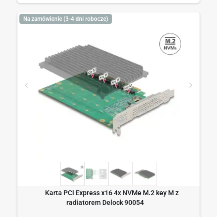
Na zamówienie (3-4 dni robocze)
Karta PCI Express x16 4x NVMe M.2 key M z
radiatorem Delock 90054