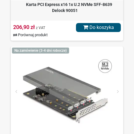
Karta PCI Express x16 1x U.2 NVMe SFF-8639
Delock 90051
206,90 zł
Do koszyka
z VAT
Porównaj produkt
Na zamówienie (3-4 dni robocze)