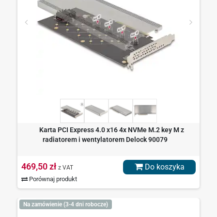
Karta PCI Express 4.0 x16 4x NVMe M.2 key M z
radiatorem i wentylatorem Delock 90079
469,50 zł
Do koszyka
z VAT
Porównaj produkt
Na zamówienie (3-4 dni robocze)