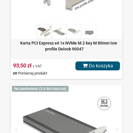
Karta PCI Express x4 1x NVMe M.2 key M 80mm low
profile Delock 90047
93,50 zł
Do koszyka
z VAT
Porównaj produkt
Na zamówienie (3-4 dni robocze)