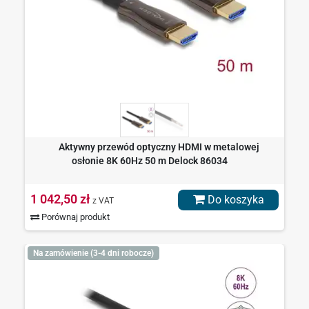
Aktywny przewód optyczny HDMI w metalowej
osłonie 8K 60Hz 50 m Delock 86034
1 042,50 zł
Do koszyka
z VAT
Porównaj produkt
Na zamówienie (3-4 dni robocze)