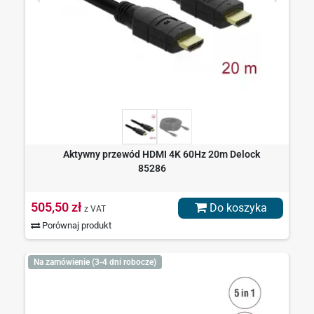
Aktywny przewód HDMI 4K 60Hz 20m Delock
85286
505,50 zł
Do koszyka
z VAT
Porównaj produkt
Na zamówienie (3-4 dni robocze)