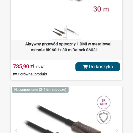
Aktywny przewód optyczny HDMI w metalowej
osłonie 8K 60Hz 30 m Delock 86031
735,90 zł
Do koszyka
z VAT
Porównaj produkt
Na zamówienie (3-4 dni robocze)