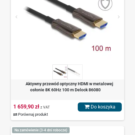
Aktywny przewód optyczny HDMI w metalowej
osłonie 8K 60Hz 100 m Delock 86080
1 659,90 zł
Do koszyka
z VAT
Porównaj produkt
Na zamówienie (3-4 dni robocze)