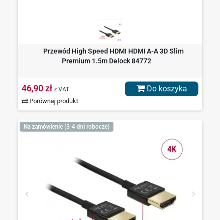
Przewód High Speed HDMI HDMI A-A 3D Slim
Premium 1.5m Delock 84772
46,90 zł
Do koszyka
z VAT
Porównaj produkt
Na zamówienie (3-4 dni robocze)