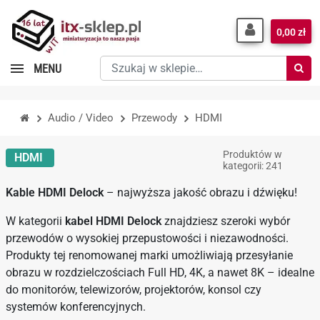
0,00 zł
Szukaj
MENU
w
sklepie…
Audio / Video
Przewody
HDMI
Produktów w
HDMI
kategorii: 241
Kable HDMI Delock
– najwyższa jakość obrazu i dźwięku!
W kategorii
kabel HDMI Delock
znajdziesz szeroki wybór
przewodów o wysokiej przepustowości i niezawodności.
Produkty tej renomowanej marki umożliwiają przesyłanie
obrazu w rozdzielczościach Full HD, 4K, a nawet 8K – idealne
do monitorów, telewizorów, projektorów, konsol czy
systemów konferencyjnych.