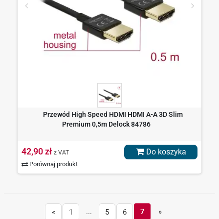
Przewód High Speed HDMI HDMI A-A 3D Slim
Premium 0,5m Delock 84786
42,90 zł
Do koszyka
z VAT
Porównaj produkt
...
7
»
«
1
5
6