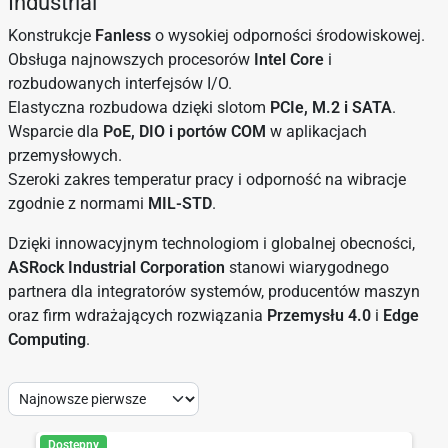
Industrial
Konstrukcje
Fanless
o wysokiej odporności środowiskowej.
Obsługa najnowszych procesorów
Intel Core
i
rozbudowanych interfejsów I/O.
Elastyczna rozbudowa dzięki slotom
PCIe, M.2 i SATA
.
Wsparcie dla
PoE, DIO i portów COM
w aplikacjach
przemysłowych.
Szeroki zakres temperatur pracy i odporność na wibracje
zgodnie z normami
MIL-STD
.
Dzięki innowacyjnym technologiom i globalnej obecności,
ASRock Industrial Corporation
stanowi wiarygodnego
partnera dla integratorów systemów, producentów maszyn
oraz firm wdrażających rozwiązania
Przemysłu 4.0
i
Edge
Computing
.
Sort
by:
Dostępny