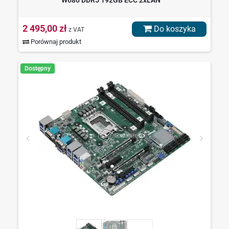
W680 DDR5 192GB ECC 2xLAN
2 495,00 zł
Do koszyka
z VAT
Porównaj produkt
Dostępny