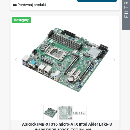
Porównaj produkt
Dostępny
F
I
L
T
R
U
J
P
R
O
D
U
K
T
ASRock IMB-X1316 micro-ATX Intel Alder Lake-S