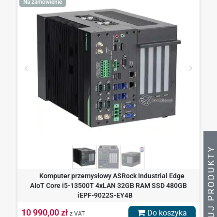
Na zamówienie
Y
Komputer przemysłowy ASRock Industrial Edge
AIoT Core i5-13500T 4xLAN 32GB RAM SSD 480GB
iEPF-9022S-EY4B
10 990,00 zł
Do koszyka
z VAT