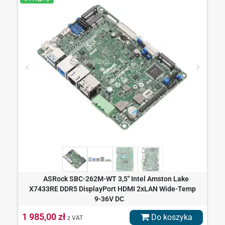
ASRock SBC-262M-WT 3,5" Intel Amston Lake
X7433RE DDR5 DisplayPort HDMI 2xLAN Wide-Temp
9-36V DC
1 985,00 zł
Do koszyka
z VAT