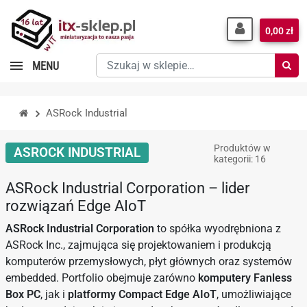
0,00 zł
Szukaj
MENU
w
sklepie…
ASRock Industrial
Produktów w
ASROCK INDUSTRIAL
kategorii: 16
ASRock Industrial Corporation – lider
rozwiązań Edge AIoT
ASRock Industrial Corporation
to spółka wyodrębniona z
ASRock Inc., zajmująca się projektowaniem i produkcją
komputerów przemysłowych, płyt głównych oraz systemów
embedded. Portfolio obejmuje zarówno
komputery Fanless
Box PC
, jak i
platformy Compact Edge AIoT
, umożliwiające