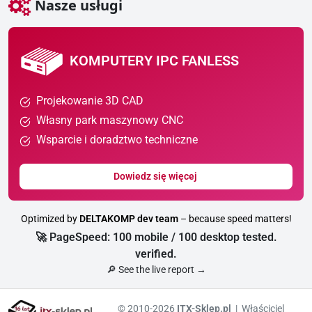
Nasze usługi
KOMPUTERY IPC FANLESS
Projekowanie 3D CAD
Własny park maszynowy CNC
Wsparcie i doradztwo techniczne
Dowiedz się więcej
Optimized by
DELTAKOMP dev team
– because speed matters!
🚀 PageSpeed: 100 mobile / 100 desktop tested.
verified.
🔎 See the live report →
© 2010-2026
ITX-Sklep.pl
| Właściciel