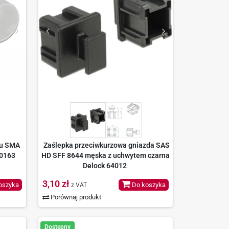
ku SMA
Zaślepka przeciwkurzowa gniazda SAS
60163
HD SFF 8644 męska z uchwytem czarna
Delock 64012
3,10 zł
oszyka
Do koszyka
z VAT
Porównaj produkt
Dostępny