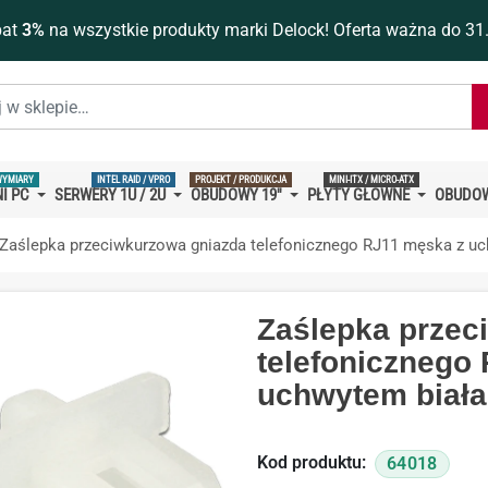
bat
3%
na wszystkie produkty marki Delock! Oferta ważna do 31
WYMIARY
INTEL RAID / VPRO
PROJEKT / PRODUKCJA
MINI-ITX / MICRO-ATX
I PC
SERWERY 1U / 2U
OBUDOWY 19''
PŁYTY GŁÓWNE
OBUDOW
Zaślepka przeciwkurzowa gniazda telefonicznego RJ11 męska z uc
Zaślepka przec
telefonicznego
uchwytem biała
Kod produktu:
64018