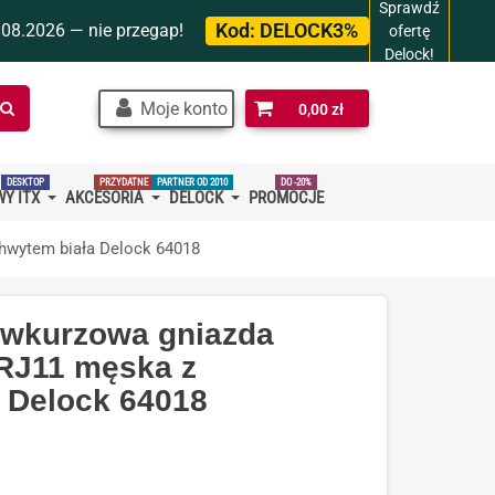
Sprawdź
Kod:
DELOCK3%
.08.2026 — nie przegap!
ofertę
Delock!
Szukaj
Moje konto
0,00 zł
w
sklepie…
DESKTOP
PRZYDATNE
PARTNER OD 2010
DO -20%
Y ITX
AKCESORIA
DELOCK
PROMOCJE
hwytem biała Delock 64018
iwkurzowa gniazda
 RJ11 męska z
 Delock 64018