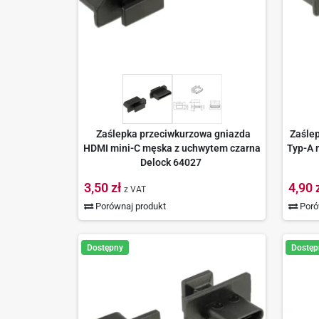
Zaślepka przeciwkurzowa gniazda
Zaśle
HDMI mini-C męska z uchwytem czarna
Typ-A 
Delock 64027
3,50 zł
4,90 
z VAT
Porównaj produkt
Poró
Dostępny
Dostęp