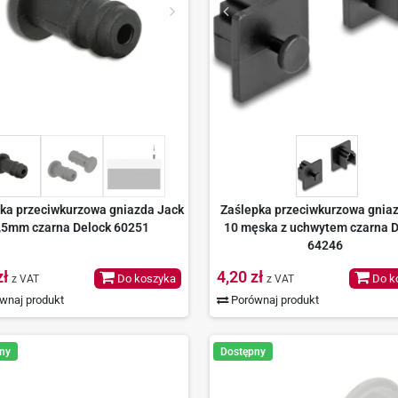
ka przeciwkurzowa gniazda Jack
Zaślepka przeciwkurzowa gnia
,5mm czarna Delock 60251
10 męska z uchwytem czarna D
64246
zł
4,20 zł
Do koszyka
Do k
z VAT
z VAT
wnaj produkt
Porównaj produkt
ny
Dostępny