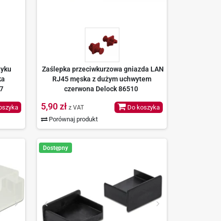
tyku
Zaślepka przeciwkurzowa gniazda LAN
ka
RJ45 męska z dużym uchwytem
17
czerwona Delock 86510
5,90 zł
oszyka
Do koszyka
z VAT
Porównaj produkt
Dostępny