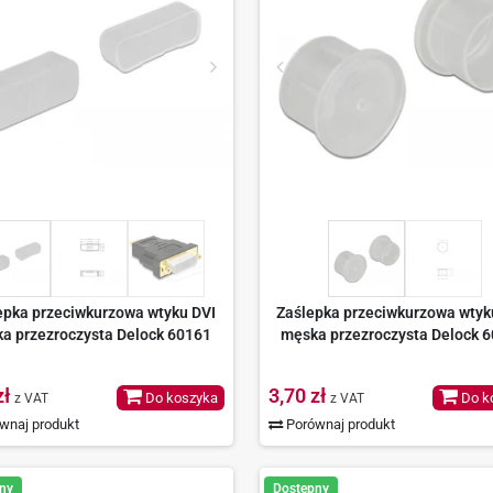
epka przeciwkurzowa wtyku DVI
Zaślepka przeciwkurzowa wty
ka przezroczysta Delock 60161
męska przezroczysta Delock 
zł
3,70 zł
Do koszyka
Do k
z VAT
z VAT
wnaj produkt
Porównaj produkt
ny
Dostępny