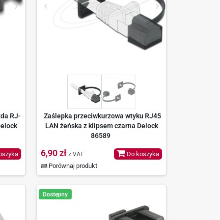
zda RJ-
Zaślepka przeciwkurzowa wtyku RJ45
elock
LAN żeńska z klipsem czarna Delock
86589
6,90 zł
oszyka
Do koszyka
z VAT
Porównaj produkt
Dostępny