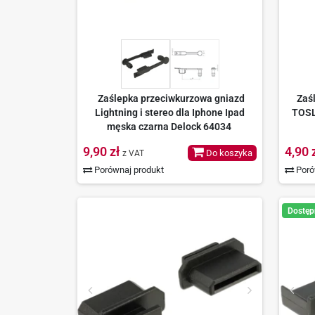
Zaślepka przeciwkurzowa gniazd
Zaś
Lightning i stereo dla Iphone Ipad
TOSL
męska czarna Delock 64034
9,90 zł
4,90 
Do koszyka
z VAT
Porównaj produkt
Poró
Dostęp