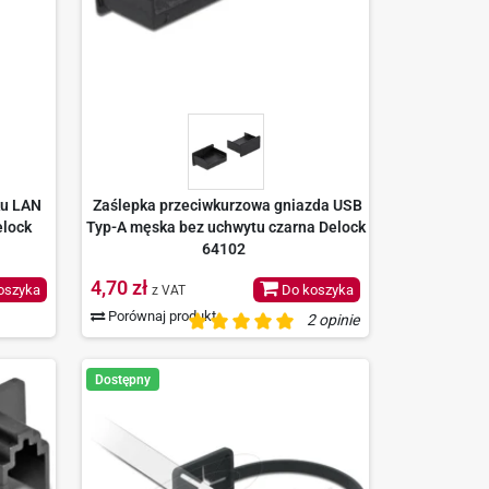
ku LAN
Zaślepka przeciwkurzowa gniazda USB
elock
Typ-A męska bez uchwytu czarna Delock
64102
4,70 zł
oszyka
Do koszyka
z VAT
Porównaj produkt
2 opinie
Dostępny