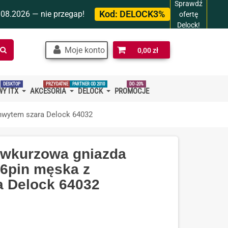
Sprawdź
Kod:
DELOCK3%
.08.2026 — nie przegap!
ofertę
Delock!
Szukaj
Moje konto
0,00 zł
w
sklepie…
DESKTOP
PRZYDATNE
PARTNER OD 2010
DO -20%
Y ITX
AKCESORIA
DELOCK
PROMOCJE
chwytem szara Delock 64032
iwkurzowa gniazda
 6pin męska z
 Delock 64032