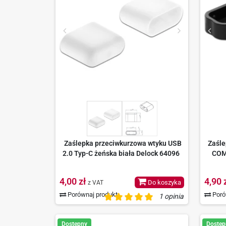
Zaślepka przeciwkurzowa wtyku USB
Zaśle
2.0 Typ-C żeńska biała Delock 64096
COM
4,00 zł
4,90 
Do koszyka
z VAT
Porównaj produkt
Poró
1 opinia
Dostępny
Dostęp