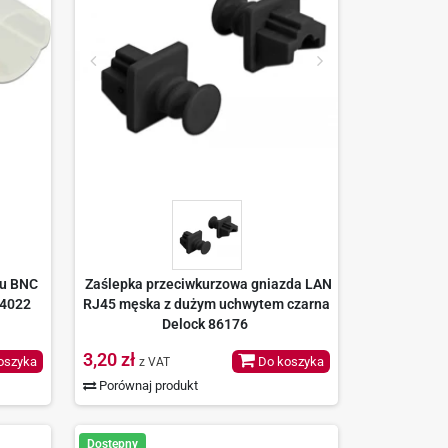
ku BNC
Zaślepka przeciwkurzowa gniazda LAN
64022
RJ45 męska z dużym uchwytem czarna
Delock 86176
3,20 zł
oszyka
Do koszyka
z VAT
Porównaj produkt
Dostępny