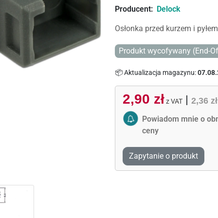
Producent:
Delock
Osłonka przed kurzem i pyłem
Produkt wycofywany (End-Of
📦 Aktualizacja magazynu:
07.08.
2,90 zł
|
2,36 zł
z VAT
Activate Price Alert
Powiadom mnie o obn
ceny
Zapytanie o produkt