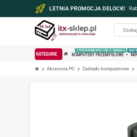
LETNIA PROMOCJA DELOCK!
Ra
Z PROCESORAMI INTEL CORE 15. GENERACJI
MAŁE 
KATEGORIE
KOMPUTERY PRZEMYSŁOWE
MIN
Akcesoria PC
Zaślepki komputerowe