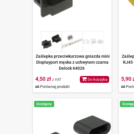
Zaślepka przeciwkurzowa gniazda mini
Zaśle
Displayport męska z uchwytem czarna
RJ45 
Delock 64026
4,50 zł
5,90 
Do koszyka
z VAT
Porównaj produkt
Poró
Dostępny
Dostęp