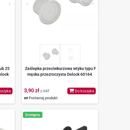
ub 25
Zaślepka przeciwkurzowa wtyku typu F
elock
męska przezroczysta Delock 60164
3,90 zł
oszyka
Do koszyka
z VAT
Porównaj produkt
Dostępny