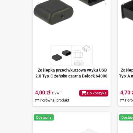
Zaślepka przeciwkurzowa wtyku USB
Zaśle
2.0 Typ-C żeńska czarna Delock 64008
Typ-A 
4,00 zł
4,70 
Do koszyka
z VAT
Porównaj produkt
Poró
Dostępny
Dostęp