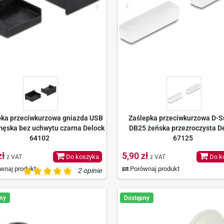
pka przeciwkurzowa gniazda USB
Zaślepka przeciwkurzowa D-S
męska bez uchwytu czarna Delock
DB25 żeńska przezroczysta D
64102
67125
zł
5,90 zł
Do koszyka
Do k
z VAT
z VAT
wnaj produkt
Porównaj produkt
2 opinie
ny
Dostępny