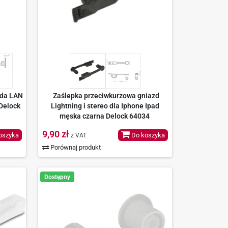
zda LAN
Zaślepka przeciwkurzowa gniazd
Delock
Lightning i stereo dla Iphone Ipad
męska czarna Delock 64034
9,90 zł
oszyka
Do koszyka
z VAT
Porównaj produkt
Dostępny