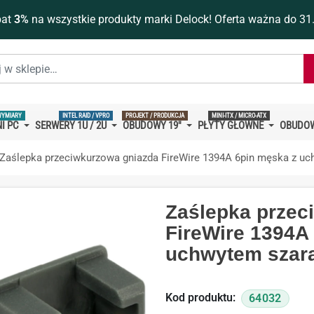
bat
3%
na wszystkie produkty marki Delock! Oferta ważna do 31
WYMIARY
INTEL RAID / VPRO
PROJEKT / PRODUKCJA
MINI-ITX / MICRO-ATX
I PC
SERWERY 1U / 2U
OBUDOWY 19''
PŁYTY GŁÓWNE
OBUDOW
Zaślepka przeciwkurzowa gniazda FireWire 1394A 6pin męska z u
Zaślepka przec
FireWire 1394A
uchwytem szara
Kod produktu:
64032