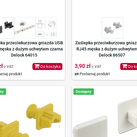
pka przeciwkurzowa gniazda USB
Zaślepka przeciwkurzowa gnia
męska z dużym uchwytem czarna
RJ45 męska z dużym uchwytem
Delock 64015
Delock 86507
zł
3,90 zł
Do koszyka
Do k
z VAT
z VAT
wnaj produkt
Porównaj produkt
ny
Dostępny