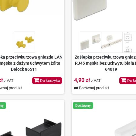
pka przeciwkurzowa gniazda LAN
Zaślepka przeciwkurzowa gnia
męska z dużym uchwytem żółta
RJ45 męska bez uchwytu biała 
Delock 86511
64019
zł
4,90 zł
Do koszyka
Do k
z VAT
z VAT
wnaj produkt
Porównaj produkt
ny
Dostępny