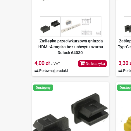
Zaślepka przeciwkurzowa gniazda
Zaśle
HDMI-A męska bez uchwytu czarna
Typ-C 
Delock 64030
4,00 zł
3,30 
Do koszyka
z VAT
Porównaj produkt
Poró
Dostępny
Dostęp