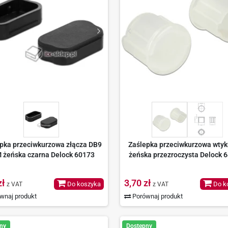
pka przeciwkurzowa złącza DB9
Zaślepka przeciwkurzowa wty
 żeńska czarna Delock 60173
żeńska przezroczysta Delock 
zł
3,70 zł
Do koszyka
Do k
z VAT
z VAT
wnaj produkt
Porównaj produkt
ny
Dostępny