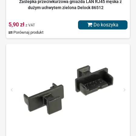
Zaślepka przeciwkurzowa gniazda LAN RJ45 męska z
dużym uchwytem zielona Delock 86512
5,90 zł
Do koszyka
z VAT
Porównaj produkt