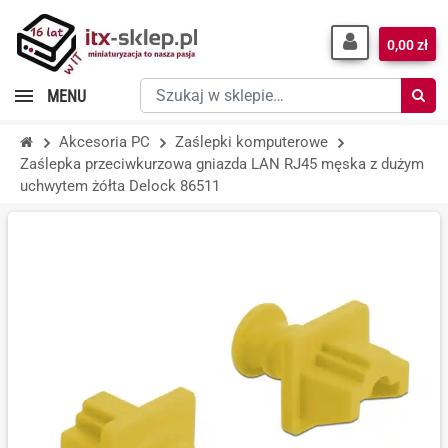
0,00 zł
Szukaj
MENU
w
sklepie…
Akcesoria PC
Zaślepki komputerowe
Zaślepka przeciwkurzowa gniazda LAN RJ45 męska z dużym
uchwytem żółta Delock 86511