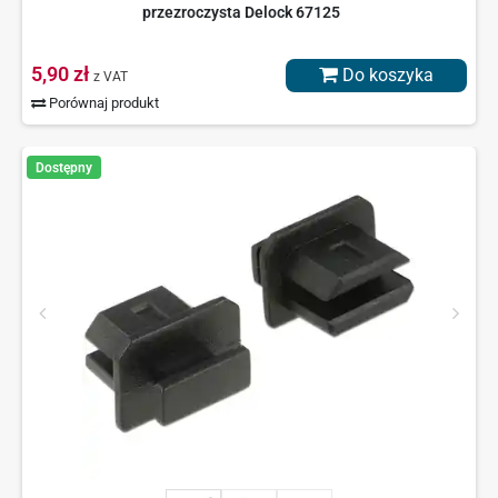
przezroczysta Delock 67125
5,90 zł
Do koszyka
z VAT
Porównaj produkt
Dostępny