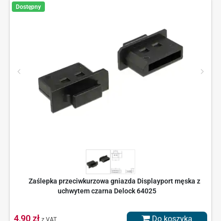
Dostępny
Zaślepka przeciwkurzowa gniazda Displayport męska z
uchwytem czarna Delock 64025
4,90 zł
Do koszyka
z VAT