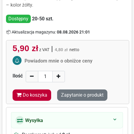
– kolor żółty.
Dostępny
20-50
szt.
📦 Aktualizacja magazynu:
08.08.2026 21:01
5,90 zł
|
z VAT
4,80 zł
netto
Activate Price Alert
Powiadom mnie o obniżce ceny
Ilość
Do koszyka
Zapytanie o produkt
Wysyłka