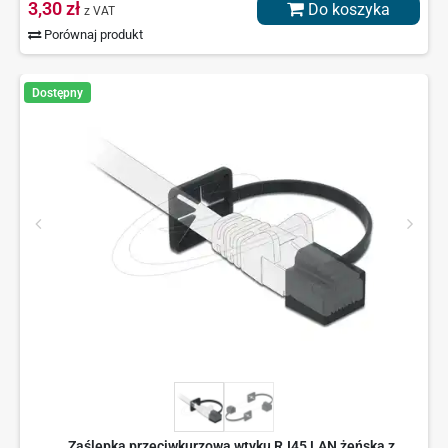
3,30 zł
Do koszyka
z VAT
Porównaj produkt
Dostępny
Zaślepka przeciwkurzowa wtyku RJ45 LAN żeńska z