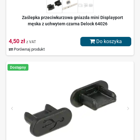
Zaślepka przeciwkurzowa gniazda mini Displayport
męska z uchwytem czarna Delock 64026
4,50 zł
Do koszyka
z VAT
Porównaj produkt
Dostępny