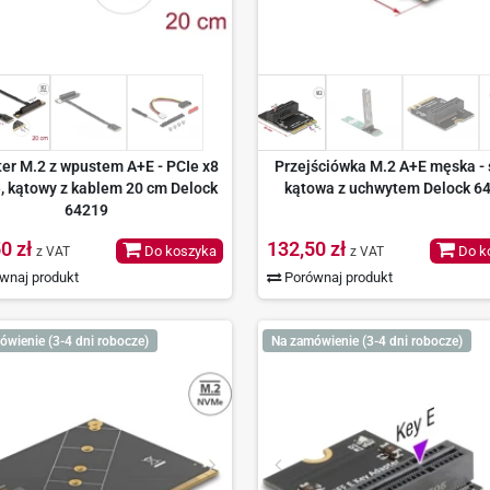
er M.2 z wpustem A+E - PCIe x8
Przejściówka M.2 A+E męska - s
 kątowy z kablem 20 cm Delock
kątowa z uchwytem Delock 6
64219
0 zł
132,50 zł
Do koszyka
Do k
z VAT
z VAT
wnaj produkt
Porównaj produkt
ówienie (3-4 dni robocze)
Na zamówienie (3-4 dni robocze)