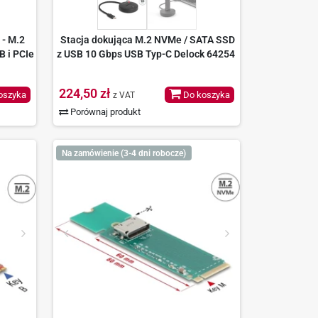
 - M.2
Stacja dokująca M.2 NVMe / SATA SSD
B i PCIe
z USB 10 Gbps USB Typ-C Delock 64254
224,50 zł
oszyka
Do koszyka
z VAT
Porównaj produkt
Na zamówienie (3-4 dni robocze)