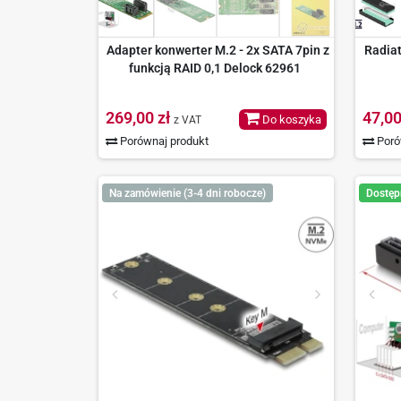
Adapter konwerter M.2 - 2x SATA 7pin z
Radiat
funkcją RAID 0,1 Delock 62961
269,00 zł
47,00
Do koszyka
z VAT
Porównaj produkt
Poró
Na zamówienie (3-4 dni robocze)
Dostęp