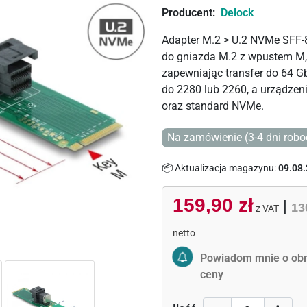
Producent:
Delock
Adapter M.2 > U.2 NVMe SFF-
do gniazda M.2 z wpustem M, w
zapewniając transfer do 64 G
do 2280 lub 2260, a urządzeni
oraz standard NVMe.
Na zamówienie (3-4 dni robo
📦 Aktualizacja magazynu:
09.08.
159,90 zł
|
13
z VAT
netto
Activate Price Alert
Powiadom mnie o obn
ceny