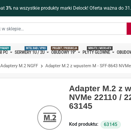
bat
3%
na wszystkie produkty marki Delock! Oferta ważna do 31
WYMIARY
INTEL RAID / VPRO
PROJEKT / PRODUKCJA
MINI-ITX / MICRO-ATX
I PC
SERWERY 1U / 2U
OBUDOWY 19''
PŁYTY GŁÓWNE
OBUDOW
Adaptery M.2 NGFF
Adapter M.2 z wpustem M - SFF-8643 NVMe 
Adapter M.2 z 
NVMe 22110 / 2
63145
Kod produktu:
63145