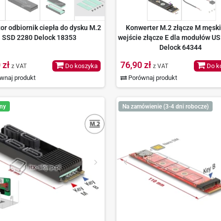
or odbiornik ciepła do dysku M.2
Konwerter M.2 złącze M męski
SSD 2280 Delock 18353
wejście złącze E dla modułów US
Delock 64344
 zł
76,90 zł
Do koszyka
Do k
z VAT
z VAT
wnaj produkt
Porównaj produkt
ny
Na zamówienie (3-4 dni robocze)