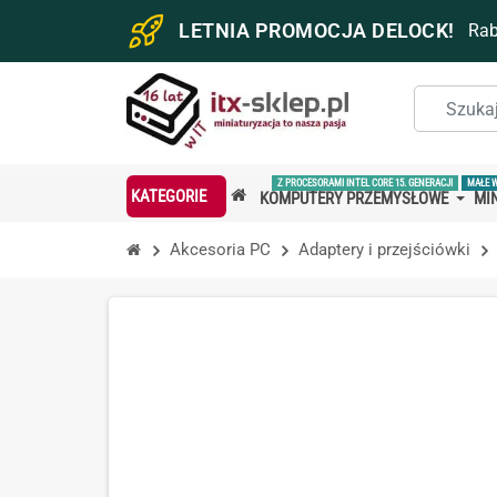
LETNIA PROMOCJA DELOCK!
Ra
Z PROCESORAMI INTEL CORE 15. GENERACJI
MAŁE 
KATEGORIE
KOMPUTERY PRZEMYSŁOWE
MIN
Akcesoria PC
Adaptery i przejściówki