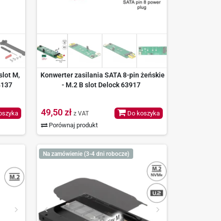
lot M,
Konwerter zasilania SATA 8-pin żeńskie
4137
- M.2 B slot Delock 63917
49,50 zł
oszyka
Do koszyka
z VAT
Porównaj produkt
Na zamówienie (3-4 dni robocze)