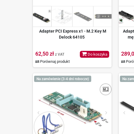
Adapter PCI Express x1 - M.2 Key M
Adapt
Delock 64105
męs
62,50 zł
289,0
Do koszyka
z VAT
Porównaj produkt
Poró
Na zamówienie (3-4 dni robocze)
Na zam