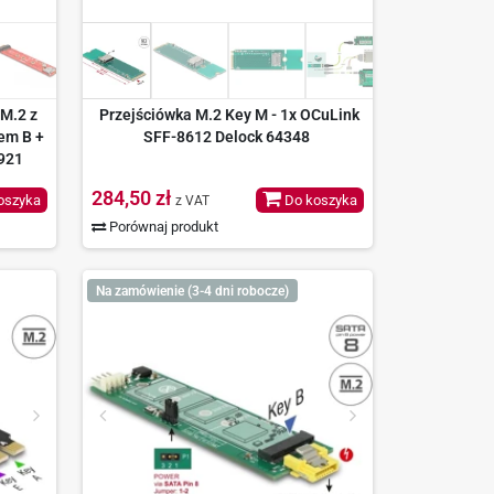
 M.2 z
Przejściówka M.2 Key M - 1x OCuLink
em B +
SFF-8612 Delock 64348
921
284,50 zł
oszyka
Do koszyka
z VAT
Porównaj produkt
Na zamówienie (3-4 dni robocze)