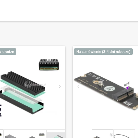
w drodze
Na zamówienie (3-4 dni robocze)