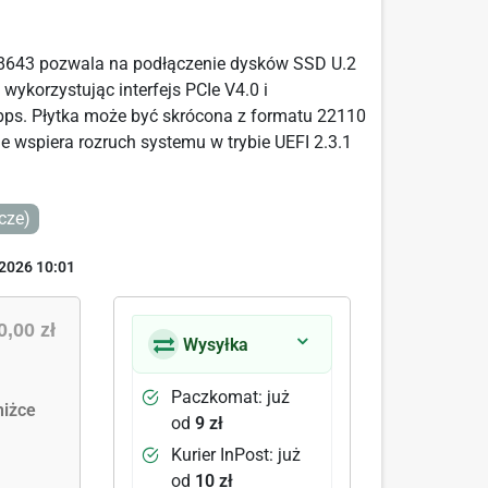
8643 pozwala na podłączenie dysków SSD U.2
ykorzystując interfejs PCIe V4.0 i
bps. Płytka może być skrócona z formatu 22110
e wspiera rozruch systemu w trybie UEFI 2.3.1
cze)
2026 10:01
0,00 zł
Wysyłka
Paczkomat: już
iżce
od
9 zł
Kurier InPost: już
od
10 zł