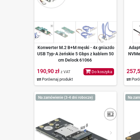
Konwerter M.2 B+M męski - 4x gniazdo
Adapt
USB Typ-A żeńskie 5 Gbps z kablem 50
NVMe,
cm Delock 61066
190,90 zł
257,5
Do koszyka
z VAT
Porównaj produkt
Poró
Na zamówienie (3-4 dni robocze)
Na zam