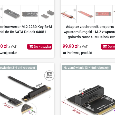
er konwerter M.2 2280 Key B+M
Adapter z ochronnikiem portu
ki do 5x SATA Delock 64051
wpustem B męski - M.2 z wpust
gniazdo Nano SIM Delock 65
0 zł
99,90 zł
Do koszyka
Do k
z VAT
z VAT
wnaj produkt
Porównaj produkt
ówienie (3-4 dni robocze)
Na zamówienie (3-4 dni robocze)