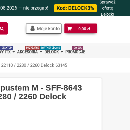
Sprawdź
Kod:
DELOCK3%
.08.2026 — nie przegap!
ofertę
Delock!
Szukaj
Moje konto
0,00 zł
w
sklepie…
DESKTOP
PRZYDATNE
PARTNER OD 2010
DO -20%
Y ITX
AKCESORIA
DELOCK
PROMOCJE
22110 / 2280 / 2260 Delock 63145
wpustem M - SFF-8643
280 / 2260 Delock