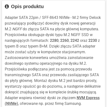
Opis produktu
Adapter SATA 22pin / SFF-8643 NVMe - M.2 firmy Delock
pozwalający podłączyć dowolny dysk nowej generacji
M.2
NGFF
do złącza SATA na płycie głównej komputera.
Przejściówka obsługuje dyski typu M.2 NGFF SSD w
następujących formatach:
2280
,
2260
,
2242
oraz
2230
z
typem B oraz typem B+M. Dzięki złączu SATA adapter
może zostać użyty w komputerze stacjonarnym.
Zastosowanie konwertera umożliwia zainstalowanie
dowolnego systemu operacyjnego na dysku M.2.
Przejściówka podłączana jest za pomocą przewodu
transmisyjnego SATA oraz przewodu zasilającego SATA
do płyty głównej. Montaż dysku M.2 jest bardzo prosty,
wystarczy opuścić go do poziomu, a następnie delikatnie
dokręcić znajdującą się w komplecie śrubkę mocującą.
Adapter wspiera również dyski ze złączem
NVM Express
(NVMe)
, oferowane np. przez firmę Samsung.