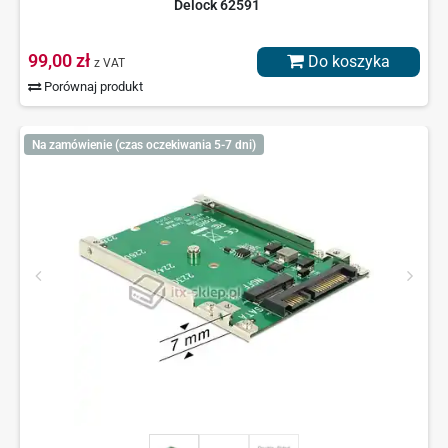
Delock 62591
99,00 zł
Do koszyka
z VAT
Porównaj produkt
Na zamówienie (czas oczekiwania 5-7 dni)