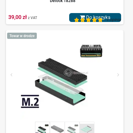
Delock 18288
39,00 zł
Do koszyka
z VAT
1 opinia
Towar w drodze