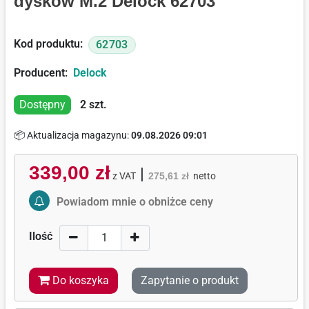
dysków M.2 Delock 62703
Kod produktu:
62703
Producent:
Delock
Dostępny
2
szt.
📦 Aktualizacja magazynu:
09.08.2026 09:01
339,00 zł
|
z VAT
275,61 zł
netto
Activate Price Alert
Powiadom mnie o obniżce ceny
Ilość
Do koszyka
Zapytanie o produkt