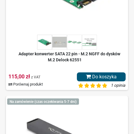
Adapter konwerter SATA 22 pin - M.2 NGFF do dysków
M.2 Delock 62551
115,00 zł
Do koszyka
z VAT
Porównaj produkt
1 opinia
Na zamówienie (czas oczekiwania 5-7 dni)