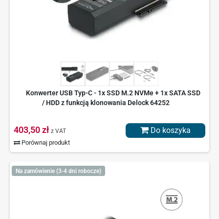
Konwerter USB Typ-C - 1x SSD M.2 NVMe + 1x SATA SSD
/ HDD z funkcją klonowania Delock 64252
403,50 zł
Do koszyka
z VAT
Porównaj produkt
Na zamówienie (3-4 dni robocze)