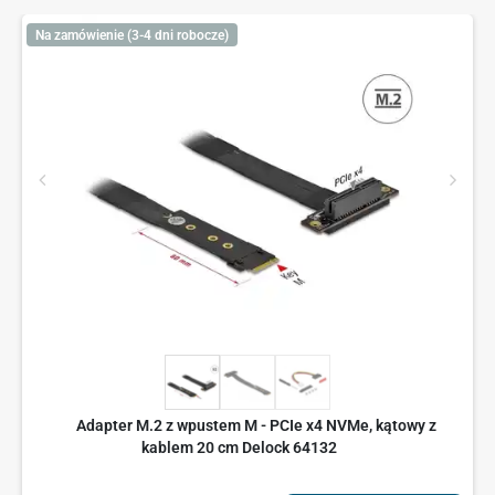
Na zamówienie (3-4 dni robocze)
Adapter M.2 z wpustem M - PCIe x4 NVMe, kątowy z
kablem 20 cm Delock 64132