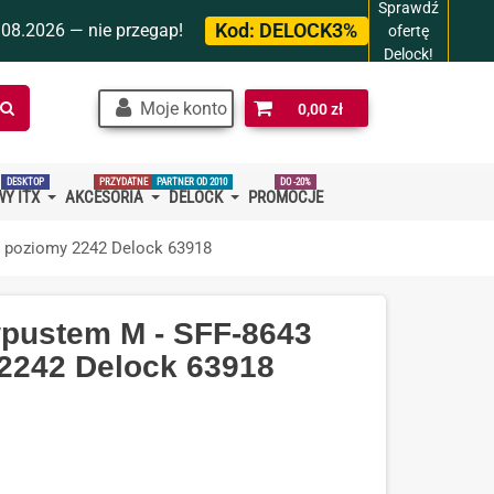
Sprawdź
Kod:
DELOCK3%
.08.2026 — nie przegap!
ofertę
Delock!
Szukaj
Moje konto
0,00 zł
w
sklepie…
DESKTOP
PRZYDATNE
PARTNER OD 2010
DO -20%
Y ITX
AKCESORIA
DELOCK
PROMOCJE
 poziomy 2242 Delock 63918
wpustem M - SFF-8643
2242 Delock 63918