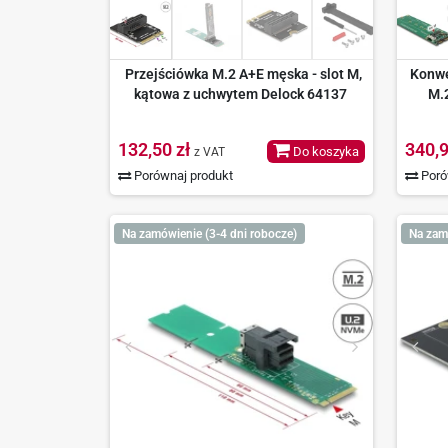
Przejściówka M.2 A+E męska - slot M,
Konwe
kątowa z uchwytem Delock 64137
M.
132,50 zł
340,9
Do koszyka
z VAT
Porównaj produkt
Poró
Na zamówienie (3-4 dni robocze)
Na zam