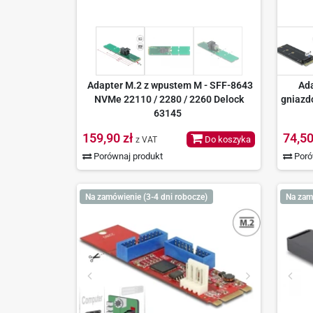
Adapter M.2 z wpustem M - SFF-8643
Ada
NVMe 22110 / 2280 / 2260 Delock
gniazd
63145
159,90 zł
74,50
Do koszyka
z VAT
Porównaj produkt
Poró
Na zamówienie (3-4 dni robocze)
Na zamó