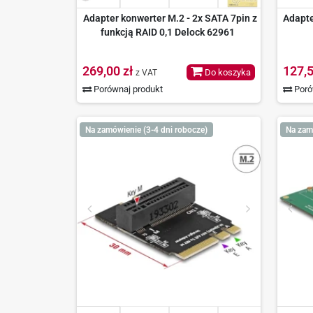
Adapter konwerter M.2 - 2x SATA 7pin z
Adapte
funkcją RAID 0,1 Delock 62961
269,00 zł
127,5
Do koszyka
z VAT
Porównaj produkt
Poró
Na zamówienie (3-4 dni robocze)
Na zam