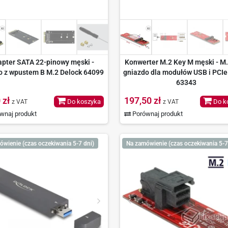
pter SATA 22-pinowy męski -
Konwerter M.2 Key M męski - M.
o z wpustem B M.2 Delock 64099
gniazdo dla modułów USB i PCIe
63343
 zł
197,50 zł
Do koszyka
Do k
z VAT
z VAT
wnaj produkt
Porównaj produkt
wienie (czas oczekiwania 5-7 dni)
Na zamówienie (czas oczekiwania 5-7