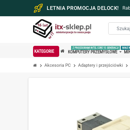
LETNIA PROMOCJA DELOCK!
Ra
Z PROCESORAMI INTEL CORE 15. GENERACJI
MAŁE 
KATEGORIE
KOMPUTERY PRZEMYSŁOWE
MIN
Akcesoria PC
Adaptery i przejściówki