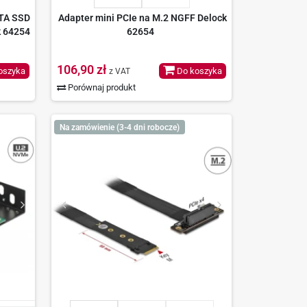
ATA SSD
Adapter mini PCIe na M.2 NGFF Delock
k 64254
62654
106,90 zł
oszyka
Do koszyka
z VAT
Porównaj produkt
Na zamówienie (3-4 dni robocze)