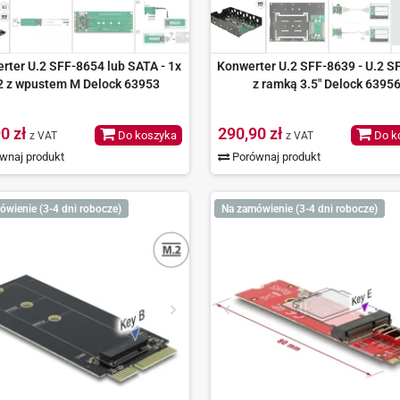
rter U.2 SFF-8654 lub SATA - 1x
Konwerter U.2 SFF-8639 - U.2 S
2 z wpustem M Delock 63953
z ramką 3.5" Delock 6395
0 zł
290,90 zł
Do koszyka
Do k
z VAT
z VAT
wnaj produkt
Porównaj produkt
ówienie (3-4 dni robocze)
Na zamówienie (3-4 dni robocze)