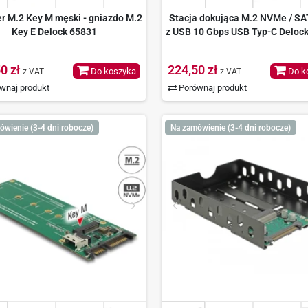
r M.2 Key M męski - gniazdo M.2
Stacja dokująca M.2 NVMe / S
Key E Delock 65831
z USB 10 Gbps USB Typ-C Deloc
0 zł
224,50 zł
Do koszyka
Do k
z VAT
z VAT
wnaj produkt
Porównaj produkt
ówienie (3-4 dni robocze)
Na zamówienie (3-4 dni robocze)