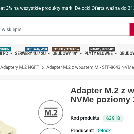
bat
3%
na wszystkie produkty marki Delock! Oferta ważna do 31
WYMIARY
INTEL RAID / VPRO
PROJEKT / PRODUKCJA
MINI-ITX / MICRO-ATX
I PC
SERWERY 1U / 2U
OBUDOWY 19''
PŁYTY GŁÓWNE
OBUDOW
Adaptery M.2 NGFF
Adapter M.2 z wpustem M - SFF-8643 NVMe
Adapter M.2 z 
NVMe poziomy 
Kod produktu:
63918
Producent:
Delock