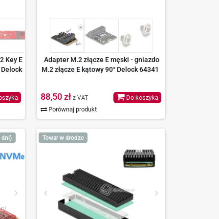
2 Key E
Adapter M.2 złącze E męski - gniazdo
 Delock
M.2 złącze E kątowy 90° Delock 64341
88,50 zł
oszyka
Do koszyka
z VAT
Porównaj produkt
 dni)
Towar w drodze