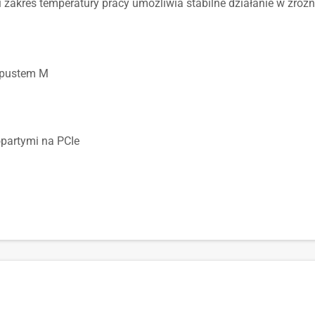
ki zakres temperatury pracy umożliwia stabilne działanie w z
wpustem M
partymi na PCIe