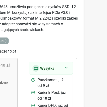
8643 umożliwia podłączenie dysków SSD U.2
m M, korzystając z interfejsu PCIe V3.0 i
. Kompaktowy format M.2 2242 i szeroki zakres
że adapter sprawdzi się w systemach o
ymagających środowiskach.
cze)
2026 15:01
,40 zł
Wysyłka
Paczkomat: już
iżce
od
9 zł
Kurier InPost: już
od
10 zł
Kurier DPD: już od