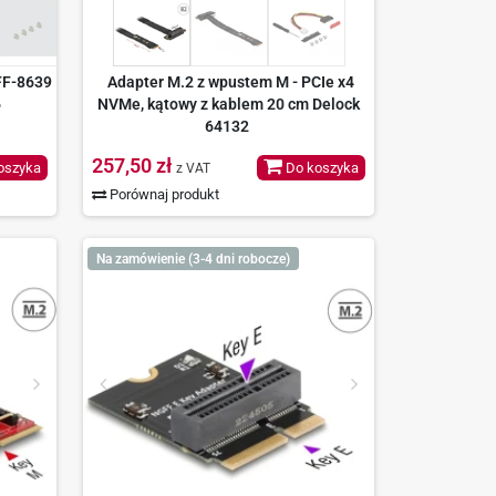
FF-8639
Adapter M.2 z wpustem M - PCIe x4
6
NVMe, kątowy z kablem 20 cm Delock
64132
257,50 zł
oszyka
Do koszyka
z VAT
Porównaj produkt
Na zamówienie (3-4 dni robocze)