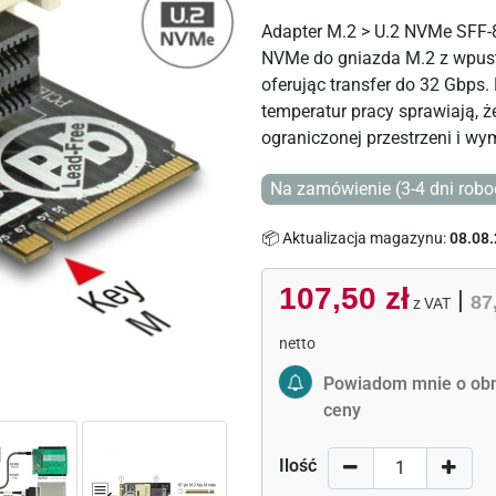
Adapter M.2 > U.2 NVMe SFF-
NVMe do gniazda M.2 z wpuste
oferując transfer do 32 Gbps
temperatur pracy sprawiają, 
ograniczonej przestrzeni i w
Na zamówienie (3-4 dni robo
📦 Aktualizacja magazynu:
08.08.
107,50 zł
|
87
z VAT
netto
Activate Price Alert
Powiadom mnie o obn
ceny
Ilość