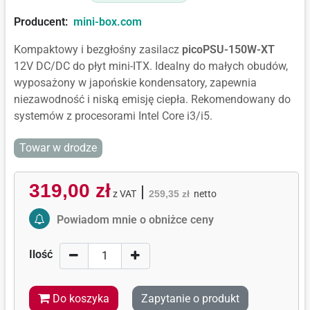
Producent:
mini-box.com
Kompaktowy i bezgłośny zasilacz
picoPSU-150W-XT
12V DC/DC do płyt mini-ITX. Idealny do małych obudów,
wyposażony w japońskie kondensatory, zapewnia
niezawodność i niską emisję ciepła. Rekomendowany do
systemów z procesorami Intel Core i3/i5.
Towar w drodze
319,00 zł
|
z VAT
259,35 zł
netto
Activate Price Alert
Powiadom mnie o obniżce ceny
Ilość
Do koszyka
Zapytanie o produkt