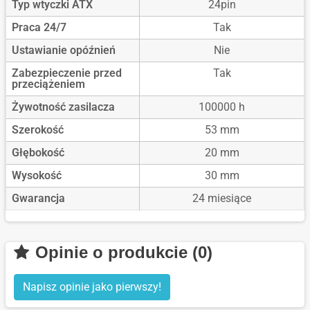
Typ wtyczki ATX
24pin
Praca 24/7
Tak
Ustawianie opóźnień
Nie
Zabezpieczenie przed
Tak
przeciążeniem
Żywotność zasilacza
100000 h
Szerokość
53 mm
Głębokość
20 mm
Wysokość
30 mm
Gwarancja
24 miesiące
Opinie o produkcie (0)
Napisz opinie jako pierwszy!