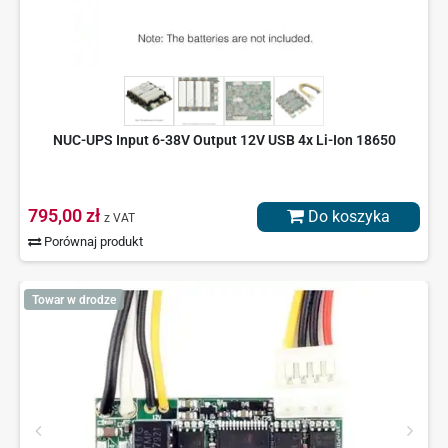
NUC-UPS Input 6-38V Output 12V USB 4x Li-Ion 18650
795,00 zł
Do koszyka
z VAT
Porównaj produkt
Towar w drodze