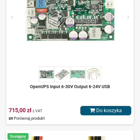
OpenUPS Input 6-30V Output 6-24V USB
715,00 zł
Do koszyka
z VAT
Porównaj produkt
Dostępny