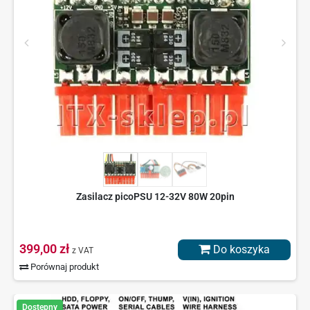
Zasilacz picoPSU 12-32V 80W 20pin
399,00 zł
Do koszyka
z VAT
Porównaj produkt
Dostępny