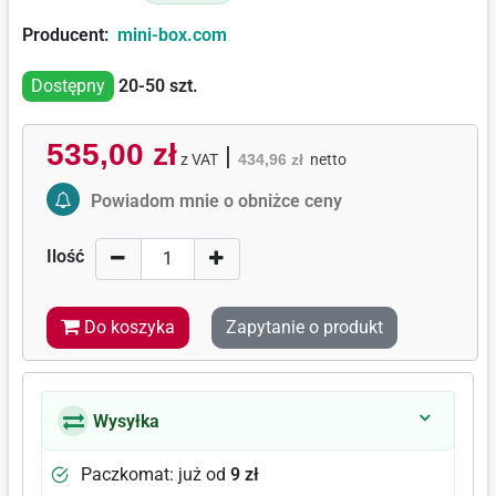
Producent:
mini-box.com
Dostępny
20-50
szt.
535,00 zł
|
z VAT
434,96 zł
netto
Activate Price Alert
Powiadom mnie o obniżce ceny
Ilość
Do koszyka
Zapytanie o produkt
Wysyłka
Paczkomat: już od
9 zł