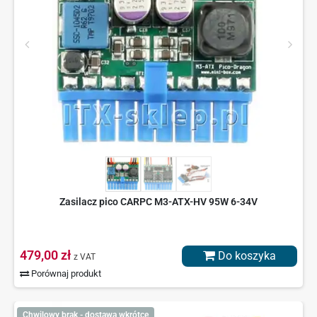
Zasilacz pico CARPC M3-ATX-HV 95W 6-34V
479,00 zł
Do koszyka
z VAT
Porównaj produkt
Chwilowy brak - dostawa wkrótce