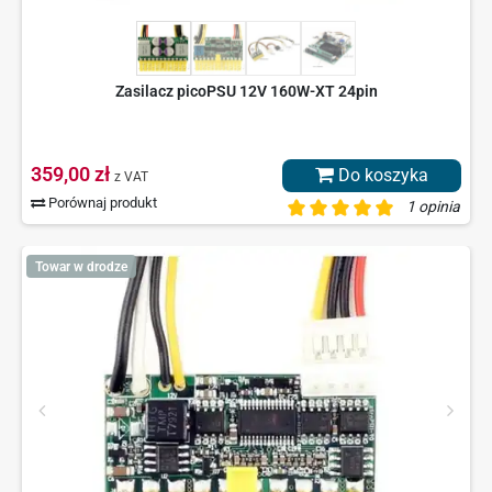
Zasilacz picoPSU 12V 160W-XT 24pin
359,00 zł
Do koszyka
z VAT
Porównaj produkt
1 opinia
Towar w drodze