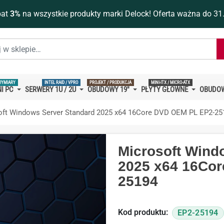
bat
3%
na wszystkie produkty marki Delock! Oferta ważna do 31
WYMIARY
INTEL RAID / VPRO
PROJEKT / PRODUKCJA
MINI-ITX / MICRO-ATX
I PC
SERWERY 1U / 2U
OBUDOWY 19''
PŁYTY GŁÓWNE
OBUDOW
oft Windows Server Standard 2025 x64 16Core DVD OEM PL EP2-25
Microsoft Wind
2025 x64 16Co
25194
Kod produktu:
EP2-25194