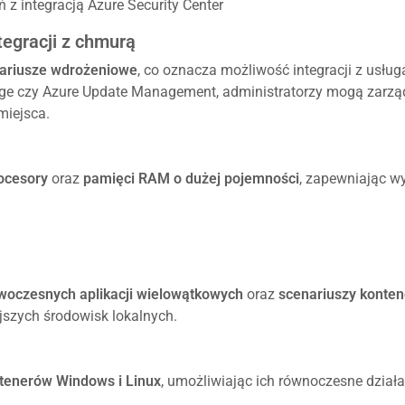
z integracją Azure Security Center
tegracji z chmurą
ariusze wdrożeniowe
, co oznacza możliwość integracji z usłu
ge czy Azure Update Management, administratorzy mogą zarząd
miejsca.
ocesory
oraz
pamięci RAM o dużej pojemności
, zapewniając w
woczesnych aplikacji wielowątkowych
oraz
scenariuszy konte
jszych środowisk lokalnych.
tenerów Windows i Linux
, umożliwiając ich równoczesne działa