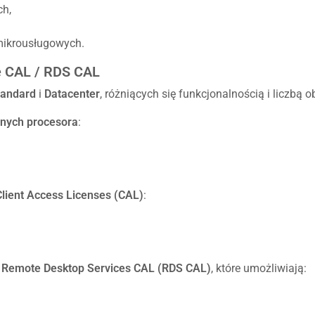
ch,
 mikrousługowych.
e CAL / RDS CAL
tandard
i
Datacenter
, różniących się funkcjonalnością i liczbą
znych procesora
:
Client Access Licenses (CAL)
:
ć
Remote Desktop Services CAL (RDS CAL)
, które umożliwiają: