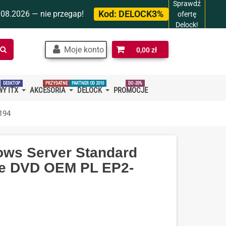
Sprawdź
Kod:
DELOCK3%
.08.2026 — nie przegap!
ofertę
Delock!
Szukaj
Moje konto
0,00 zł
w
sklepie…
DESKTOP
PRZYDATNE
PARTNER OD 2010
DO -20%
Y ITX
AKCESORIA
DELOCK
PROMOCJE
194
ows Server Standard
re DVD OEM PL EP2-