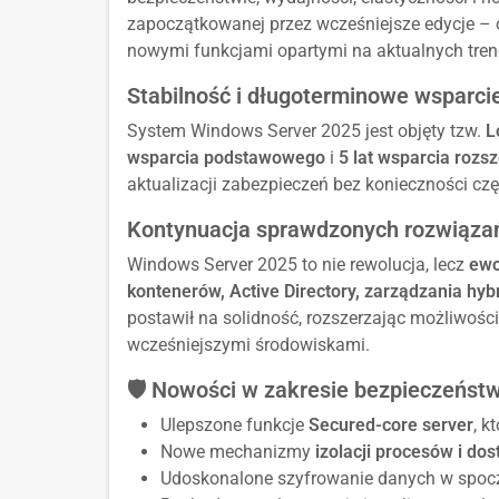
zapoczątkowanej przez wcześniejsze edycje – 
nowymi funkcjami opartymi na aktualnych trend
Stabilność i długoterminowe wsparci
System Windows Server 2025 jest objęty tzw.
L
wsparcia podstawowego
i
5 lat wsparcia rozs
aktualizacji zabezpieczeń bez konieczności częs
Kontynuacja sprawdzonych rozwiąza
Windows Server 2025 to nie rewolucja, lecz
ewo
kontenerów, Active Directory, zarządzania hy
postawił na solidność, rozszerzając możliwośc
wcześniejszymi środowiskami.
🛡️ Nowości w zakresie bezpieczeńst
Ulepszone funkcje
Secured-core server
, k
Nowe mechanizmy
izolacji procesów i do
Udoskonalone szyfrowanie danych w spocz