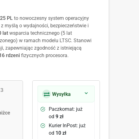
025 PL
to nowoczesny system operacyjny
 z myślą o wydajności, bezpieczeństwie i
 lat
wsparcia technicznego (5 lat
rzonego) w ramach modelu LTSC. Stanowi
i, zapewniając zgodność z istniejącą
16 rdzeni
fizycznych procesora.
|
3
Wysyłka
Paczkomat: już
iżce
od
9 zł
Kurier InPost: już
od
10 zł