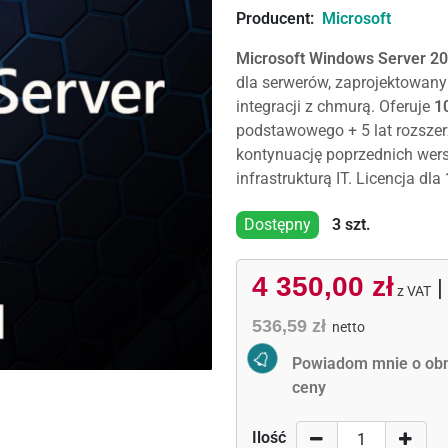
Producent:
Microsoft
Microsoft Windows Server 2
dla serwerów, zaprojektowany
integracji z chmurą. Oferuje
10
podstawowego + 5 lat rozsze
kontynuację poprzednich wersj
infrastrukturą IT. Licencja dla
Dostępny
3
szt.
4 350,00 zł
z VAT
536,59 zł
netto
Activate Price Alert
Powiadom mnie o obn
ceny
Ilość