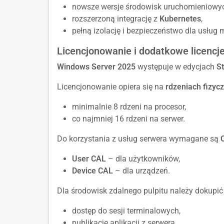
nowsze wersje środowisk uruchomieniowy
rozszerzoną integrację z
Kubernetes
,
pełną izolację i bezpieczeństwo dla usług
Licencjonowanie i dodatkowe licencj
Windows Server 2025
występuje w edycjach
S
Licencjonowanie opiera się na
rdzeniach fizyc
minimalnie 8 rdzeni na procesor,
co najmniej 16 rdzeni na serwer.
Do korzystania z usług serwera wymagane są
User CAL
– dla użytkowników,
Device CAL
– dla urządzeń.
Dla środowisk zdalnego pulpitu należy dokupi
dostęp do sesji terminalowych,
publikację aplikacji z serwera.