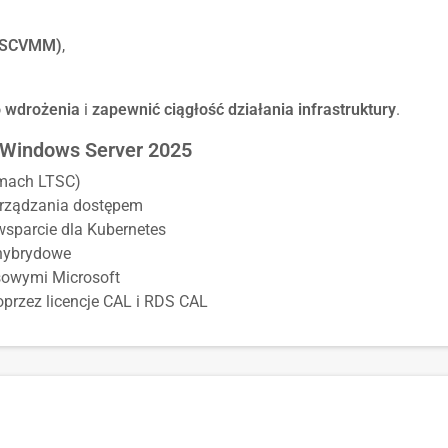
 (SCVMM)
,
o wdrożenia
i
zapewnić ciągłość działania infrastruktury
.
 Windows Server 2025
amach LTSC)
arządzania dostępem
wsparcie dla Kubernetes
 hybrydowe
sowymi Microsoft
oprzez licencje CAL i RDS CAL