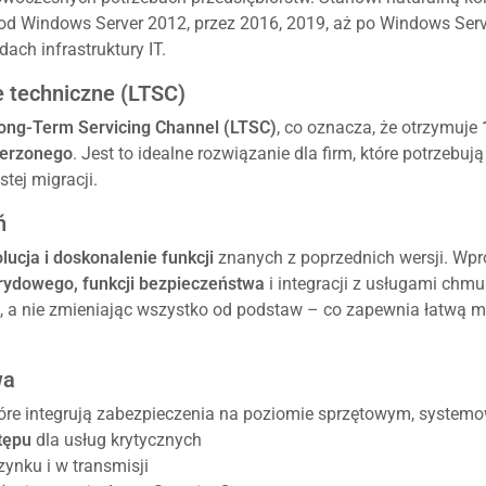
od Windows Server 2012, przez 2016, 2019, aż po Windows Ser
ach infrastruktury IT.
e techniczne (LTSC)
ong-Term Servicing Channel (LTSC)
, co oznacza, że otrzymuje
zerzonego
. Jest to idealne rozwiązanie dla firm, które potrzebu
tej migracji.
ń
lucja i doskonalenie funkcji
znanych z poprzednich wersji. Wp
brydowego, funkcji bezpieczeństwa
i integracji z usługami chmu
i, a nie zmieniając wszystko od podstaw – co zapewnia łatwą m
wa
tóre integrują zabezpieczenia na poziomie sprzętowym, syste
stępu
dla usług krytycznych
ynku i w transmisji