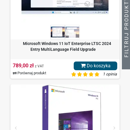
Y
Microsoft Windows 11 IoT Enterprise LTSC 2024
Entry MultiLanguage Field Upgrade
F
I
L
T
R
U
J
P
R
O
D
U
K
T
789,00 zł
Do koszyka
z VAT
Porównaj produkt
1 opinia