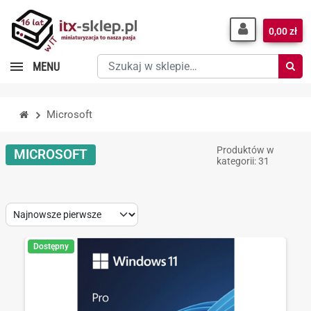
0,00 zł
Szukaj
MENU
w
sklepie…
Microsoft
Produktów w
MICROSOFT
kategorii: 31
Sort
by:
Dostępny