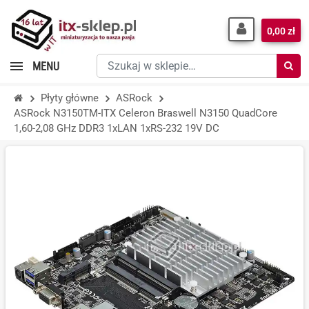
0,00 zł
Szukaj
MENU
w
sklepie…
Płyty główne
ASRock
ASRock N3150TM-ITX Celeron Braswell N3150 QuadCore
1,60-2,08 GHz DDR3 1xLAN 1xRS-232 19V DC