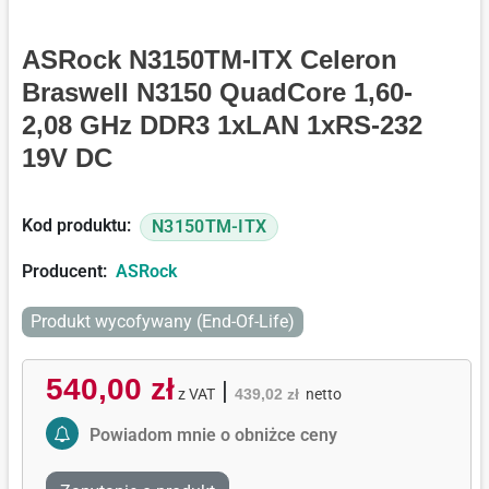
ASRock N3150TM-ITX Celeron
Braswell N3150 QuadCore 1,60-
2,08 GHz DDR3 1xLAN 1xRS-232
19V DC
Kod produktu:
N3150TM-ITX
Producent:
ASRock
Produkt wycofywany (End-Of-Life)
540,00 zł
|
z VAT
439,02 zł
netto
Activate Price Alert
Powiadom mnie o obniżce ceny