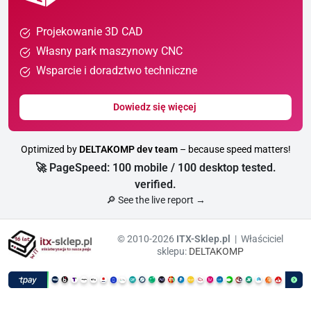
Projekowanie 3D CAD
Własny park maszynowy CNC
Wsparcie i doradztwo techniczne
Dowiedz się więcej
Optimized by
DELTAKOMP dev team
– because speed matters!
🚀 PageSpeed: 100 mobile / 100 desktop tested.
verified.
🔎 See the live report →
© 2010-2026
ITX-Sklep.pl
| Właściciel
sklepu:
DELTAKOMP