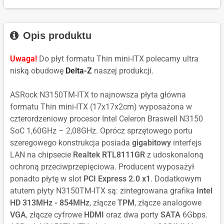
Opis produktu
Uwaga!
Do płyt formatu Thin mini-ITX polecamy ultra
niską obudowę
Delta-Z
naszej produkcji.
ASRock N3150TM-ITX to najnowsza płyta główna
formatu Thin mini-ITX (17x17x2cm) wyposażona w
czterordzeniowy procesor Intel Celeron Braswell N3150
SoC 1,60GHz – 2,08GHz. Oprócz sprzętowego portu
szeregowego konstrukcja posiada
gigabitowy
interfejs
LAN na chipsecie
Realtek RTL8111GR
z udoskonaloną
ochroną przeciwprzepięciowa. Producent wyposażył
ponadto płytę w slot
PCI Express 2.0 x1
. Dodatkowym
atutem płyty N3150TM-ITX są: zintegrowana grafika
Intel
HD 313MHz - 854MHz
, złącze
TPM
, złącze analogowe
VGA
, złącze cyfrowe
HDMI
oraz dwa porty
SATA
6Gbps.