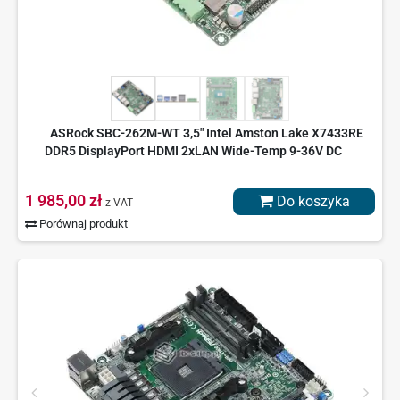
ASRock SBC-262M-WT 3,5" Intel Amston Lake X7433RE
DDR5 DisplayPort HDMI 2xLAN Wide-Temp 9-36V DC
1 985,00 zł
Do koszyka
z VAT
Porównaj produkt