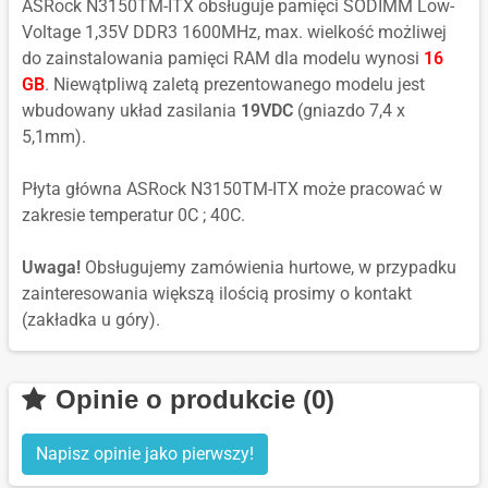
ASRock N3150TM-ITX obsługuje pamięci SODIMM Low-
Voltage 1,35V DDR3 1600MHz, max. wielkość możliwej
do zainstalowania pamięci RAM dla modelu wynosi
16
GB
. Niewątpliwą zaletą prezentowanego modelu jest
wbudowany układ zasilania
19VDC
(gniazdo 7,4 x
5,1mm).
Płyta główna ASRock N3150TM-ITX może pracować w
zakresie temperatur 0C ; 40C.
Uwaga!
Obsługujemy zamówienia hurtowe, w przypadku
zainteresowania większą ilością prosimy o kontakt
(zakładka u góry).
Opinie o produkcie (0)
Napisz opinie jako pierwszy!