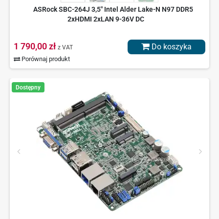
ASRock SBC-264J 3,5" Intel Alder Lake-N N97 DDR5
2xHDMI 2xLAN 9-36V DC
1 790,00 zł
Do koszyka
z VAT
Porównaj produkt
Dostępny