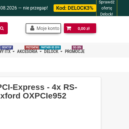
Sprawdź
Kod:
DELOCK3%
.08.2026 — nie przegap!
ofertę
Delock!
Szukaj
Moje konto
0,00 zł
w
sklepie…
DESKTOP
PRZYDATNE
PARTNER OD 2010
DO -20%
Y ITX
AKCESORIA
DELOCK
PROMOCJE
PCI-Express - 4x RS-
Oxford OXPCIe952