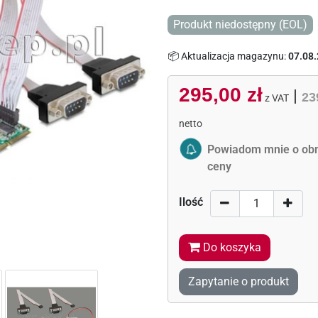
Produkt niedostępny (EOL)
📦 Aktualizacja magazynu:
07.08.
295,00 zł
|
23
z VAT
netto
Activate Price Alert
Powiadom mnie o obn
ceny
Ilość
Do koszyka
Zapytanie o produkt