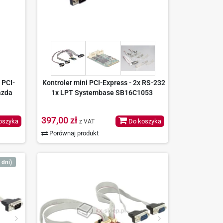
 PCI-
Kontroler mini PCI-Express - 2x RS-232
azda
1x LPT Systembase SB16C1053
397,00 zł
oszyka
Do koszyka
z VAT
Porównaj produkt
 dni)