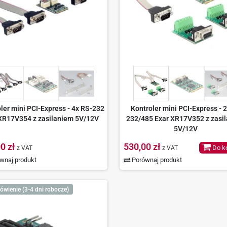
ler mini PCI-Express - 4x RS-232
Kontroler mini PCI-Express - 
XR17V354 z zasilaniem 5V/12V
232/485 Exar XR17V352 z zasi
5V/12V
0 zł
530,00 zł
Do k
z VAT
z VAT
wnaj produkt
Porównaj produkt
ówienie (3-4 dni robocze)