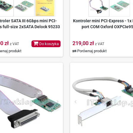
roler SATA III 6Gbps mini PCI-
Kontroler mini PCI-Express - 1x
s full-size 2xSATA Delock 95233
port COM Oxford OXPCIe9
0 zł
219,00 zł
Do koszyka
z VAT
z VAT
wnaj produkt
Porównaj produkt