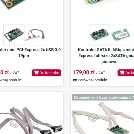
oler mini PCI-Express 2x USB 3.0
Kontroler SATA III 6Gbps mini
19pin
Express full-size 2xSATA gni
pionowe
0 zł
179,00 zł
Do koszyka
Do k
z VAT
z VAT
wnaj produkt
Porównaj produkt
Na zamówienie (czas oczekiwania 5-7