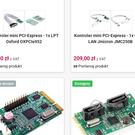
roler mini PCI-Express - 1x LPT
Kontroler mini PCI-Express - 1x
Oxford OXPCIe952
LAN Jmicron JMC250B
0 zł
209,00 zł
z VAT
z VAT
wnaj produkt
Porównaj produkt
w drodze
Dostępny