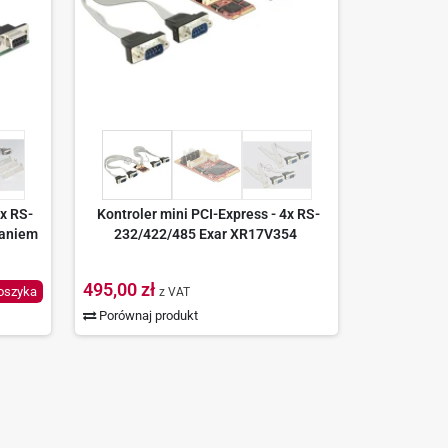
2x RS-
Kontroler mini PCI-Express - 4x RS-
laniem
232/422/485 Exar XR17V354
495,00 zł
oszyka
z VAT
Porównaj produkt