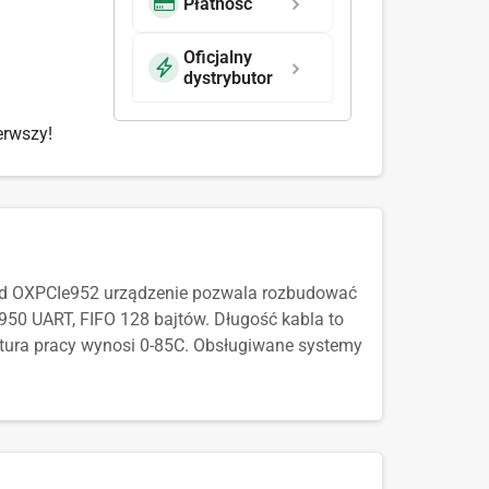
Płatność
Oficjalny
dystrybutor
erwszy!
xford OXPCIe952 urządzenie pozwala rozbudować
6950 UART, FIFO 128 bajtów. Długość kabla to
atura pracy wynosi 0-85C. Obsługiwane systemy