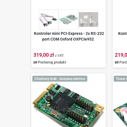
Kontroler mini PCI-Express - 2x RS-232
Kont
port COM Oxford OXPCIe952
319,00 zł
219,0
z VAT
Porównaj produkt
Poró
Chwilowy brak - dostawa wkrótce
Towar 