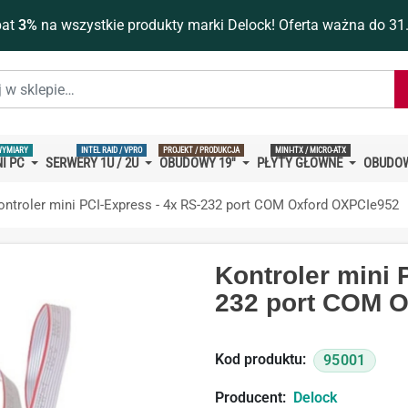
bat
3%
na wszystkie produkty marki Delock! Oferta ważna do 31
WYMIARY
INTEL RAID / VPRO
PROJEKT / PRODUKCJA
MINI-ITX / MICRO-ATX
I PC
SERWERY 1U / 2U
OBUDOWY 19''
PŁYTY GŁÓWNE
OBUDOW
ontroler mini PCI-Express - 4x RS-232 port COM Oxford OXPCIe952
Kontroler mini 
232 port COM 
Kod produktu:
95001
Producent:
Delock