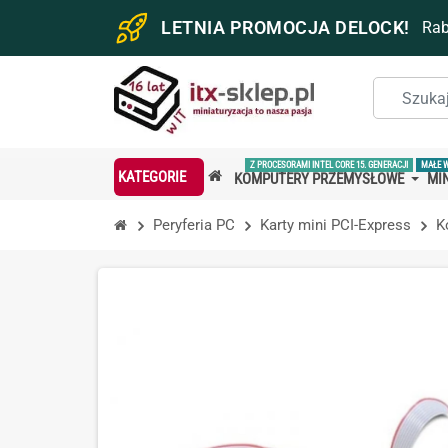
LETNIA PROMOCJA DELOCK!
Ra
Z PROCESORAMI INTEL CORE 15. GENERACJI
MAŁE 
KATEGORIE
KOMPUTERY PRZEMYSŁOWE
MIN
Peryferia PC
Karty mini PCI-Express
K