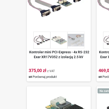
Kontroler mini PCI-Express - 4x RS-232
Kontro
Exar XR17V352 z izolacją 2.5 kV
Exar 
375,00 zł
469,0
z VAT
Porównaj produkt
Poró
Na zam