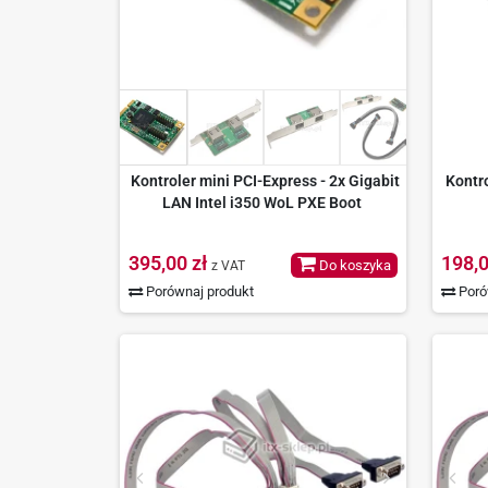
Kontroler mini PCI-Express - 2x Gigabit
Kontr
LAN Intel i350 WoL PXE Boot
395,00 zł
198,0
Do koszyka
z VAT
Porównaj produkt
Poró