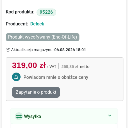
Kod produktu:
95226
Producent:
Delock
Produkt wycofywany (End-Of-Life)
📦 Aktualizacja magazynu:
06.08.2026 15:01
319,00 zł
|
z VAT
259,35 zł
netto
Activate Price Alert
Powiadom mnie o obniżce ceny
Zapytanie o produkt
Wysyłka