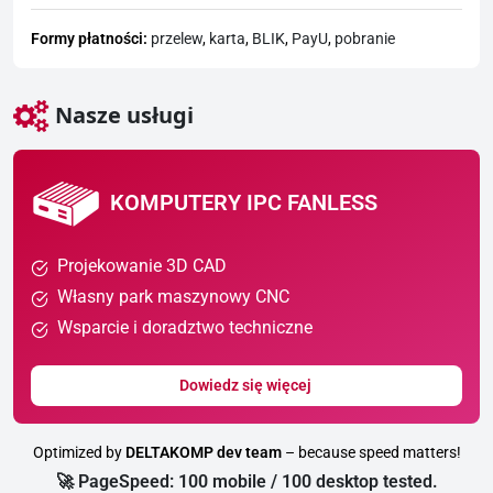
Formy płatności:
przelew
,
karta
,
BLIK
,
PayU
,
pobranie
Nasze usługi
KOMPUTERY IPC FANLESS
Projekowanie 3D CAD
Własny park maszynowy CNC
Wsparcie i doradztwo techniczne
Dowiedz się więcej
Optimized by
DELTAKOMP dev team
– because speed matters!
🚀 PageSpeed: 100 mobile / 100 desktop tested.