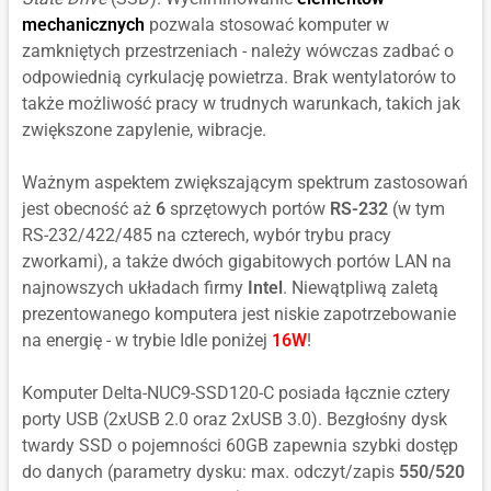
mechanicznych
pozwala stosować komputer w
zamkniętych przestrzeniach - należy wówczas zadbać o
odpowiednią cyrkulację powietrza. Brak wentylatorów to
także możliwość pracy w trudnych warunkach, takich jak
zwiększone zapylenie, wibracje.
Ważnym aspektem zwiększającym spektrum zastosowań
jest obecność aż
6
sprzętowych portów
RS-232
(w tym
RS-232/422/485 na czterech, wybór trybu pracy
zworkami), a także dwóch gigabitowych portów LAN na
najnowszych układach firmy
Intel
. Niewątpliwą zaletą
prezentowanego komputera jest niskie zapotrzebowanie
na energię - w trybie Idle poniżej
16W
!
Komputer Delta-NUC9-SSD120-C posiada łącznie cztery
porty USB (2xUSB 2.0 oraz 2xUSB 3.0). Bezgłośny dysk
twardy SSD o pojemności 60GB zapewnia szybki dostęp
do danych (parametry dysku: max. odczyt/zapis
550/520