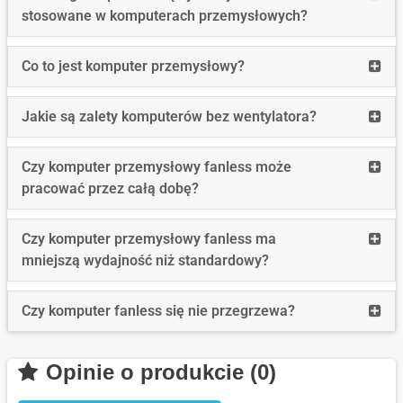
more
stosowane w komputerach przemysłowych?
Jak
długo
Read
Co to jest komputer przemysłowy?
wspi
more
są
Co
Read
Jakie są zalety komputerów bez wentylatora?
syst
to
more
Wind
jest
Jakie
stos
Read
Czy komputer przemysłowy fanless może
komp
są
w
more
pracować przez całą dobę?
prze
zalet
komp
Czy
komp
prze
komp
Read
Czy komputer przemysłowy fanless ma
bez
prze
more
mniejszą wydajność niż standardowy?
wenty
fanle
Czy
może
komp
Read
Czy komputer fanless się nie przegrzewa?
prac
prze
more
przez
fanle
Czy
całą
ma
Opinie o produkcie (0)
komp
dobę
mniej
fanle