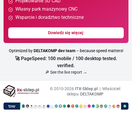
Projekowanie 3D CAD
Własny park maszynowy CNC
Wsparcie i doradztwo techniczne
Dowiedz się więcej
Optimized by
DELTAKOMP dev team
– because speed matters!
🚀 PageSpeed: 100 mobile / 100 desktop tested.
verified.
🔎 See the live report →
© 2010-2026
ITX-Sklep.pl
| Właściciel
sklepu:
DELTAKOMP