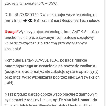
zakresie temperatur 0˚C – 35˚C.
Delta-NUC9-SSD120-C wspiera najnowsze technologie
firmy Intel:
vPRO
,
RST
oraz
Smart Response Technology
.
Uwaga!
Wykorzystując technologię Intel AMT 9.5 można
uruchomić na prezentowanym komputerze sprzętowy
KVM do zarządzania platformą przy wyłączonym
zasilaniu!
Komputer Delta-NUC9-SSD120-C posiada funkcję
automatycznego uruchomienia po powrocie zasilania
(urządzenie automatycznie załaduje system operacyjny)
oraz możliwość
wzbudzania poprzez sieć LAN
(Wake on
LAN).
Nasz produkt bardzo dobrze współpracuje z darmowymi
systemami z rodziny Linuks, np.
Debian
lub
Ubuntu
. Na
życzenie istnieje możliwość bezpłatnej instalacji tego