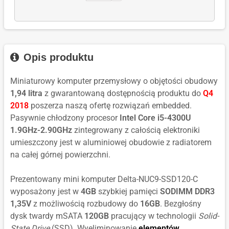
2021
ilość
PL
Windows
Enterprise
Value
dla:
FQC-
10
LTSC
MultiLanguage
Microsoft
10544
IoT
2021
Windows
Enterprise
Value
10
LTSC
Opis produktu
MultiLanguage
IoT
2019
Enterprise
Value
Miniaturowy komputer przemysłowy o objętości obudowy
LTSC
MultiLanguage
1,94 litra
z gwarantowaną dostępnością produktu do
Q4
2019
2018
poszerza naszą ofertę rozwiązań embedded.
Value
Pasywnie chłodzony procesor
Intel Core i5-4300U
MultiLanguage
1.9GHz-2.90GHz
zintegrowany z całością elektroniki
umieszczony jest w aluminiowej obudowie z radiatorem
na całej górnej powierzchni.
Prezentowany mini komputer Delta-NUC9-SSD120-C
wyposażony jest w
4GB
szybkiej pamięci
SODIMM DDR3
1,35V
z możliwością rozbudowy do
16GB
. Bezgłośny
dysk twardy mSATA
120GB
pracujący w technologii
Solid-
State Drive
(SSD). Wyeliminowanie
elementów