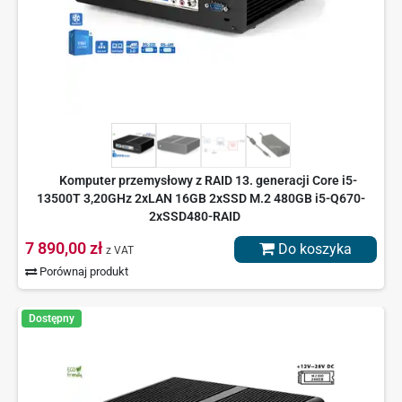
Komputer przemysłowy z RAID 13. generacji Core i5-
13500T 3,20GHz 2xLAN 16GB 2xSSD M.2 480GB i5-Q670-
2xSSD480-RAID
7 890,00 zł
Do koszyka
z VAT
Porównaj produkt
Dostępny