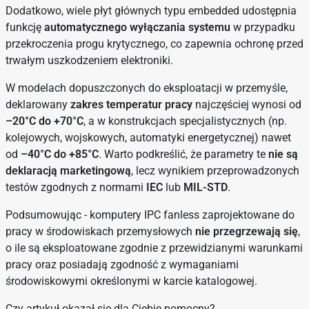
Dodatkowo, wiele płyt głównych typu embedded udostępnia
funkcję
automatycznego wyłączania systemu
w przypadku
przekroczenia progu krytycznego, co zapewnia ochronę przed
trwałym uszkodzeniem elektroniki.
W modelach dopuszczonych do eksploatacji w przemyśle,
deklarowany
zakres temperatur pracy
najczęściej wynosi od
–20°C do +70°C
, a w konstrukcjach specjalistycznych (np.
kolejowych, wojskowych, automatyki energetycznej) nawet
od
–40°C do +85°C
. Warto podkreślić, że parametry te
nie są
deklaracją marketingową
, lecz wynikiem przeprowadzonych
testów zgodnych z normami
IEC
lub
MIL-STD
.
Podsumowując - komputery IPC fanless zaprojektowane do
pracy w środowiskach przemysłowych
nie przegrzewają się
,
o ile są eksploatowane zgodnie z przewidzianymi warunkami
pracy oraz posiadają zgodność z wymaganiami
środowiskowymi określonymi w karcie katalogowej.
Czy artykuł okazał się dla Ciebie pomocny?