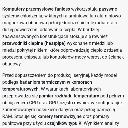
Komputery przemysłowe fanless
wykorzystują
pasywne
systemy chłodzenia, w których aluminiowa lub aluminiowo-
magnezowa obudowa pełni jednocześnie rolę radiatora o
dużej powierzchni oddawania ciepła. W bardziej
zaawansowanych konstrukcjach stosuje się również
przewodniki cieplne (heatpipe)
wykonane z miedzi lub
miedzi pokrytej niklem, które odprowadzają ciepło z rdzenia
procesora, chipsetu lub kontrolerów mocy wprost do ścianek
obudowy.
Przed dopuszczeniem do produkcji seryjnej, każdy model
podlega
badaniom termicznym w komorach
temperaturowych
. W warunkach laboratoryjnych
przeprowadza się
pomiar rozkładu temperatury
pod pełnym
obciążeniem CPU oraz GPU, często również w konfiguracji z
zamontowanym nośnikiem danych oraz pełną pamięcią
RAM. Stosuje się
kamery termowizyjne
oraz pomiary
punktowe przy użyciu
czujników typu K
. Wynikiem analizy