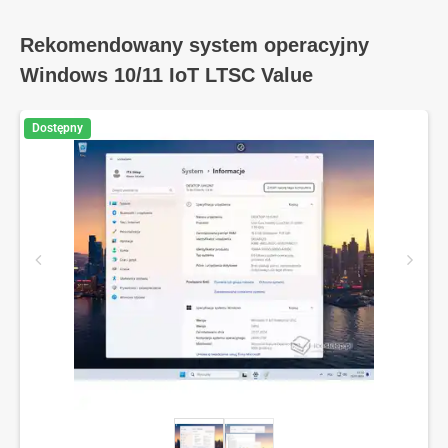
stan
prze
Rekomendowany system operacyjny
Windows 10/11 IoT LTSC Value
Dostępny