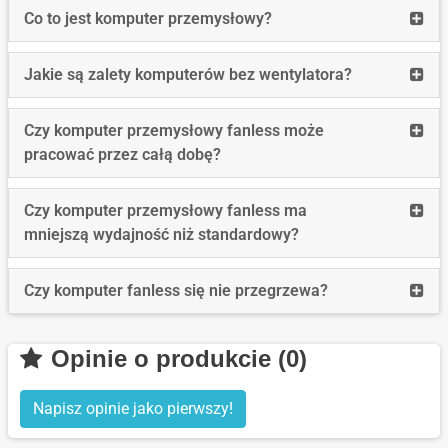
długo
Read
Co to jest komputer przemysłowy?
wspi
more
są
Co
Read
Jakie są zalety komputerów bez wentylatora?
syst
to
more
Wind
jest
Jakie
stos
Read
Czy komputer przemysłowy fanless może
komp
są
w
more
pracować przez całą dobę?
prze
zalet
komp
Czy
komp
prze
komp
Read
Czy komputer przemysłowy fanless ma
bez
prze
more
mniejszą wydajność niż standardowy?
wenty
fanle
Czy
może
komp
Read
Czy komputer fanless się nie przegrzewa?
prac
prze
more
przez
fanle
Czy
całą
ma
Opinie o produkcie (0)
komp
dobę
mniej
fanle
wyda
Napisz opinie jako pierwszy!
się
niż
nie