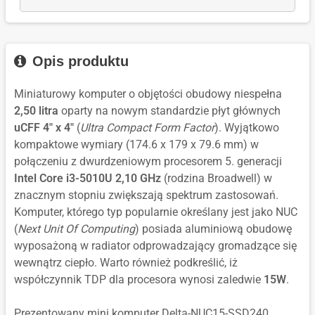
Value
dla:
FQC-
10
LTSC
MultiLanguage
Microsoft
10544
IoT
2021
Windows
Enterprise
Value
10
LTSC
Opis produktu
MultiLanguage
IoT
2019
Enterprise
Value
Miniaturowy komputer o objętości obudowy niespełna
LTSC
MultiLanguage
2,50 litra
oparty na nowym standardzie płyt głównych
2019
uCFF 4" x 4"
(
Ultra Compact Form Factor
). Wyjątkowo
Value
kompaktowe wymiary (174.6 x 179 x 79.6 mm) w
MultiLanguage
połączeniu z dwurdzeniowym procesorem 5. generacji
Intel Core i3-5010U 2,10 GHz
(rodzina Broadwell) w
znacznym stopniu zwiększają spektrum zastosowań.
Komputer, którego typ popularnie określany jest jako NUC
(
Next Unit Of Computing
) posiada aluminiową obudowę
wyposażoną w radiator odprowadzający gromadzące się
wewnątrz ciepło. Warto również podkreślić, iż
współczynnik TDP dla procesora wynosi zaledwie
15W
.
Prezentowany mini komputer Delta-NUC15-SSD240