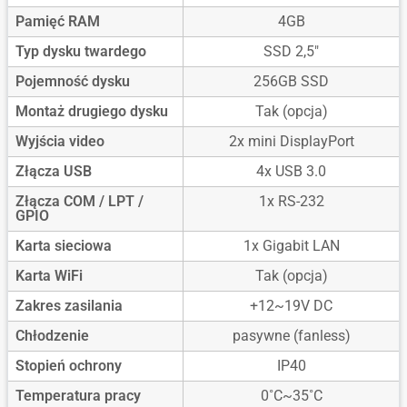
Pamięć RAM
4GB
Typ dysku twardego
SSD 2,5"
Pojemność dysku
256GB SSD
Montaż drugiego dysku
Tak (opcja)
Wyjścia video
2x mini DisplayPort
Złącza USB
4x USB 3.0
Złącza COM / LPT /
1x RS-232
GPIO
Karta sieciowa
1x Gigabit LAN
Karta WiFi
Tak (opcja)
Zakres zasilania
+12~19V DC
Chłodzenie
pasywne (fanless)
Stopień ochrony
IP40
Temperatura pracy
0˚C~35˚C