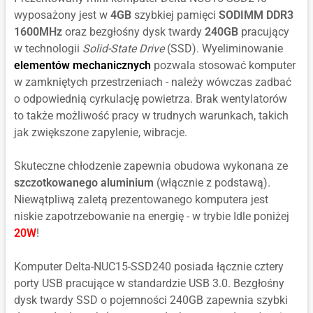
wyposażony jest w
4GB
szybkiej pamięci
SODIMM DDR3
1600MHz
oraz bezgłośny dysk twardy
240GB
pracujący
w technologii
Solid-State Drive
(SSD). Wyeliminowanie
elementów mechanicznych
pozwala stosować komputer
w zamkniętych przestrzeniach - należy wówczas zadbać
o odpowiednią cyrkulację powietrza. Brak wentylatorów
to także możliwość pracy w trudnych warunkach, takich
jak zwiększone zapylenie, wibracje.
Skuteczne chłodzenie zapewnia obudowa wykonana ze
szczotkowanego aluminium
(włącznie z podstawą).
Niewątpliwą zaletą prezentowanego komputera jest
niskie zapotrzebowanie na energię - w trybie Idle poniżej
20W
!
Komputer Delta-NUC15-SSD240 posiada łącznie cztery
porty USB pracujące w standardzie USB 3.0. Bezgłośny
dysk twardy SSD o pojemności 240GB zapewnia szybki