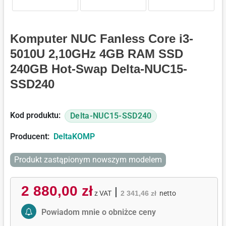
Komputer NUC Fanless Core i3-
5010U 2,10GHz 4GB RAM SSD
240GB Hot-Swap Delta-NUC15-
SSD240
Kod produktu:
Delta-NUC15-SSD240
Producent:
DeltaKOMP
Produkt zastąpionym nowszym modelem
2 880,00 zł
|
z VAT
2 341,46 zł
netto
Activate Price Alert
Powiadom mnie o obniżce ceny