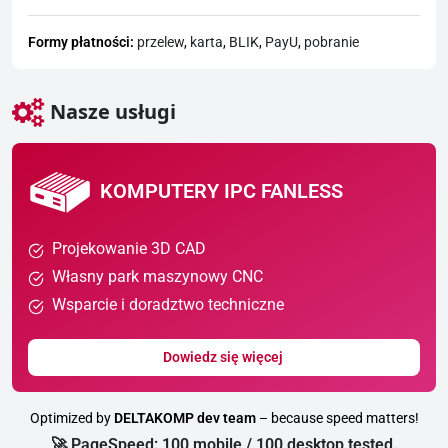
Formy płatności:
przelew
,
karta
,
BLIK
,
PayU
,
pobranie
Nasze usługi
KOMPUTERY IPC FANLESS
Projekowanie 3D CAD
Własny park maszynowy CNC
Wsparcie i doradztwo techniczne
Dowiedz się więcej
Optimized by
DELTAKOMP dev team
– because speed matters!
🚀 PageSpeed: 100 mobile / 100 desktop tested.