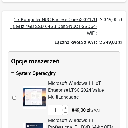
1 x Komputer NUC Fanless Core i3-3217U
2 349,00 zł
1,8GHz 4GB SSD 64GB Delta-NUC1-SSD64-
WiFi:
Łączna kwota z VAT:
2 349,00 zł
Opcje rozszerzeń
System Operacyjny
Microsoft Windows 11 IoT
Enterprise LTSC 2024 Value
Wybierz
MultiLanguage
akcesorium:
Wprowadź
849,00 zł
Microsoft
z VAT
ilość
Windows
Microsoft Windows 11
dla:
11
Professional PL DVD 64-bit OEM