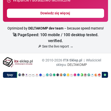
Wsparcie i doradztwo techniczne
Dowiedz się więcej
Optimized by
DELTAKOMP dev team
– because speed matters!
🚀 PageSpeed: 100 mobile / 100 desktop tested.
verified.
🔎 See the live report →
© 2010-2026
ITX-Sklep.pl
| Właściciel
sklepu:
DELTAKOMP