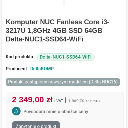
Komputer NUC Fanless Core i3-
3217U 1,8GHz 4GB SSD 64GB
Delta-NUC1-SSD64-WiFi
Kod produktu:
Delta-NUC1-SSD64-WiFi
Producent:
DeltaKOMP
Produkt zastąpiony nowszym modelem (Delta-NUC16)
2 349,00 zł
|
z VAT
1 909,76 zł
netto
Activate Price Alert
Powiadom mnie o obniżce ceny
Zapytanie o produkt