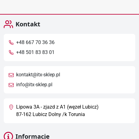
prze
Kontakt
+48 667 70 36 36
+48 501 83 83 01
kontakt@itx-sklep.pl
info@itx-sklep.pl
Lipowa 3A - zjazd z A1 (węzeł Lubicz)
87-162 Lubicz Dolny /k Torunia
Informacje