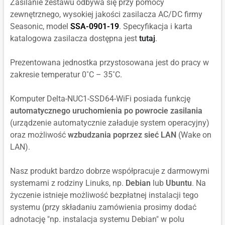
Zasilanie zestawu odbywa się przy pomocy
zewnętrznego, wysokiej jakości zasilacza AC/DC firmy
Seasonic, model
SSA-0901-19
. Specyfikacja i karta
katalogowa zasilacza dostępna jest
tutaj
.
Prezentowana jednostka przystosowana jest do pracy w
zakresie temperatur 0˚C – 35˚C.
Komputer Delta-NUC1-SSD64-WiFi posiada funkcję
automatycznego uruchomienia po powrocie zasilania
(urządzenie automatycznie załaduje system operacyjny)
oraz możliwość
wzbudzania poprzez sieć LAN
(Wake on
LAN).
Nasz produkt bardzo dobrze współpracuje z darmowymi
systemami z rodziny Linuks, np.
Debian
lub
Ubuntu
. Na
życzenie istnieje możliwość bezpłatnej instalacji tego
systemu (przy składaniu zamówienia prosimy dodać
adnotację "np. instalacja systemu Debian" w polu