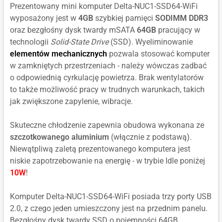
Prezentowany mini komputer Delta-NUC1-SSD64-WiFi
wyposażony jest w
4GB
szybkiej pamięci
SODIMM DDR3
oraz bezgłośny dysk twardy mSATA
64GB
pracujący w
technologii
Solid-State Drive
(SSD). Wyeliminowanie
elementów mechanicznych
pozwala stosować komputer
w zamkniętych przestrzeniach - należy wówczas zadbać
o odpowiednią cyrkulację powietrza. Brak wentylatorów
to także możliwość pracy w trudnych warunkach, takich
jak zwiększone zapylenie, wibracje.
Skuteczne chłodzenie zapewnia obudowa wykonana ze
szczotkowanego aluminium
(włącznie z podstawą).
Niewątpliwą zaletą prezentowanego komputera jest
niskie zapotrzebowanie na energię - w trybie Idle poniżej
10W
!
Komputer Delta-NUC1-SSD64-WiFi posiada trzy porty USB
2.0, z czego jeden umieszczony jest na przednim panelu.
Bezgłośny dysk twardy SSD o pojemności 64GB