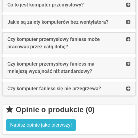
długo
Read
Co to jest komputer przemysłowy?
wspi
more
są
Co
Read
Jakie są zalety komputerów bez wentylatora?
syst
to
more
Wind
jest
Jakie
stos
Read
Czy komputer przemysłowy fanless może
komp
są
w
more
pracować przez całą dobę?
prze
zalet
komp
Czy
komp
prze
komp
Read
Czy komputer przemysłowy fanless ma
bez
prze
more
mniejszą wydajność niż standardowy?
wenty
fanle
Czy
może
komp
Read
Czy komputer fanless się nie przegrzewa?
prac
prze
more
przez
fanle
Czy
całą
ma
Opinie o produkcie (0)
komp
dobę
mniej
fanle
wyda
Napisz opinie jako pierwszy!
się
niż
nie
stan