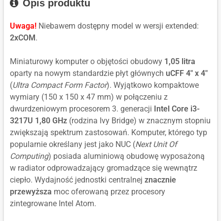
LTSC
Opis produktu
MultiLanguage
IoT
2019
Enterprise
Value
Uwaga!
Niebawem dostępny model w wersji extended:
LTSC
MultiLanguage
2xCOM
.
2019
Value
Miniaturowy komputer o objętości obudowy
1,05 litra
MultiLanguage
oparty na nowym standardzie płyt głównych
uCFF 4" x 4"
(
Ultra Compact Form Factor
). Wyjątkowo kompaktowe
wymiary (150 x 150 x 47 mm) w połączeniu z
dwurdzeniowym procesorem 3. generacji
Intel Core i3-
3217U 1,80 GHz
(rodzina Ivy Bridge) w znacznym stopniu
zwiększają spektrum zastosowań. Komputer, którego typ
popularnie określany jest jako NUC (
Next Unit Of
Computing
) posiada aluminiową obudowę wyposażoną
w radiator odprowadzający gromadzące się wewnątrz
ciepło. Wydajność jednostki centralnej
znacznie
przewyższa
moc oferowaną przez procesory
zintegrowane Intel Atom.