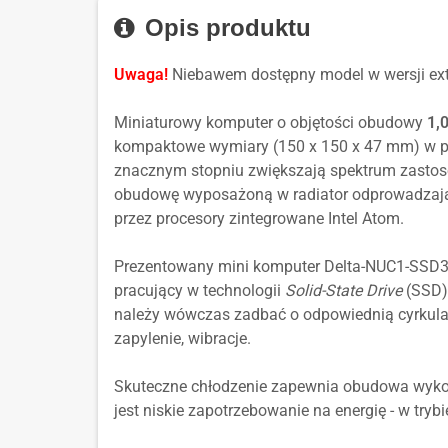
10544
Enterprise
MultiLanguage
Opis produktu
LTSC
2019
Uwaga!
Niebawem dostępny model w wersji ex
Value
MultiLanguage
Miniaturowy komputer o objętości obudowy
1,0
kompaktowe wymiary (150 x 150 x 47 mm) w p
znacznym stopniu zwiększają spektrum zastosow
obudowę wyposażoną w radiator odprowadzając
przez procesory zintegrowane Intel Atom.
Prezentowany mini komputer Delta-NUC1-SSD
pracujący w technologii
Solid-State Drive
(SSD)
należy wówczas zadbać o odpowiednią cyrkulac
zapylenie, wibracje.
Skuteczne chłodzenie zapewnia obudowa wyk
jest niskie zapotrzebowanie na energię - w trybi