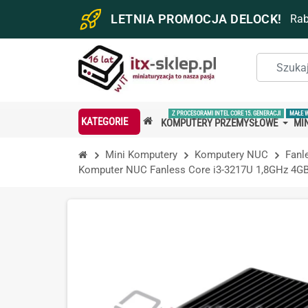
LETNIA PROMOCJA DELOCK!
Ra
Z PROCESORAMI INTEL CORE 15. GENERACJI
MAŁE 
KATEGORIE
KOMPUTERY PRZEMYSŁOWE
MIN
Mini Komputery
Komputery NUC
Fanl
Komputer NUC Fanless Core i3-3217U 1,8GHz 4G