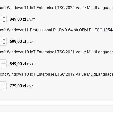
soft Windows 11 IoT Enterprise LTSC 2024 Value MultiLanguag
Wprowadź
849,00 zł
z VAT
ilość
dla:
soft Windows 11 Professional PL DVD 64-bit OEM PL FQC-1054
Microsoft
Wprowadź
699,00 zł
Windows
z VAT
ilość
11
dla:
soft Windows 10 IoT Enterprise LTSC 2021 Value MultiLanguag
IoT
Microsoft
Enterprise
Wprowadź
849,00 zł
Windows
z VAT
LTSC
ilość
11
2024
dla:
soft Windows 10 IoT Enterprise LTSC 2019 Value MultiLanguag
Professional
Value
Microsoft
PL
MultiLanguage
Wprowadź
779,00 zł
Windows
z VAT
DVD
ilość
10
64-
dla:
IoT
bit
Microsoft
Enterprise
OEM
Windows
LTSC
PL