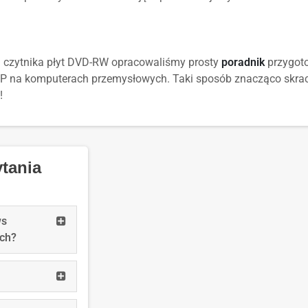
a czytnika płyt DVD-RW opracowaliśmy prosty
poradnik
przygoto
XP na komputerach przemysłowych. Taki sposób znacząco skraca
!
tania
Read
ws
more:
ch?
Jak
długo
Read
wspierane
more:
są