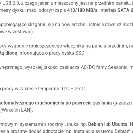
 USB 2.0, z czego jeden umieszczony jest na przednim panelu.
metry dysku: max. odczyt/zapis
410/180 MB/s
, interfejs
SATA 
biegające ślizganiu się na powierzchni. Istnieje również mo
owe w zestawie).
ocy wygodnie umieszczonego włącznika na panelu przednim, n
tą diodę
informująca o pracy dysku SSD.
nętrznego, wysokiej jakości zasilacza AC/DC firmy Seasonic, 
pracy w zakresie temperatur 0˚C – 35˚C.
automatycznego uruchomienia po powrocie zasilania
(urządzen
(Wake on LAN).
armowymi systemami z rodziny Linuks, np.
Debian
lub
Ubuntu
. 
enia prosimy dodać adnotację "np. instalacja systemu Debian" 