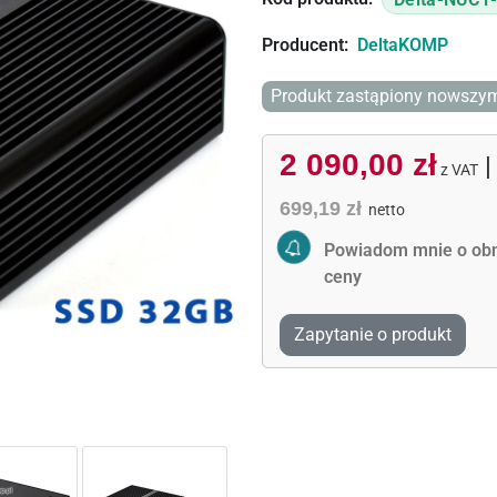
Producent:
DeltaKOMP
Produkt zastąpiony nowszy
2 090,00 zł
z VAT
699,19 zł
netto
Activate Price Alert
Powiadom mnie o obn
ceny
Zapytanie o produkt