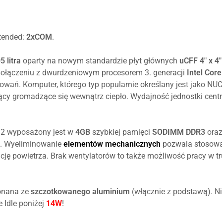
10
2021
FQC-
IoT
Value
10544
Enterprise
MultiLanguage
tended:
2xCOM
.
LTSC
2019
5 litra
oparty na nowym standardzie płyt głównych
uCFF 4" x 4"
Value
ołączeniu z dwurdzeniowym procesorem 3. generacji
Intel Cor
MultiLanguage
ań. Komputer, którego typ popularnie określany jest jako NUC
y gromadzące się wewnątrz ciepło. Wydajność jednostki centr
32 wyposażony jest w
4GB
szybkiej pamięci
SODIMM DDR3
oraz
. Wyeliminowanie
elementów mechanicznych
pozwala stosować
ję powietrza. Brak wentylatorów to także możliwość pracy w t
onana ze
szczotkowanego aluminium
(włącznie z podstawą). N
e Idle poniżej
14W
!