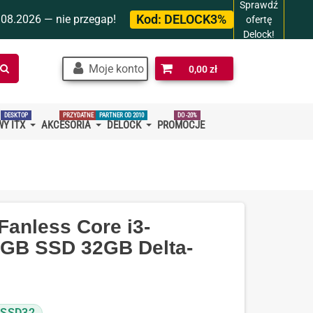
Sprawdź
Kod:
DELOCK3%
.08.2026 — nie przegap!
ofertę
Delock!
Szukaj
Moje konto
0,00 zł
w
sklepie…
DESKTOP
PRZYDATNE
PARTNER OD 2010
DO -20%
Y ITX
AKCESORIA
DELOCK
PROMOCJE
anless Core i3-
4GB SSD 32GB Delta-
-SSD32