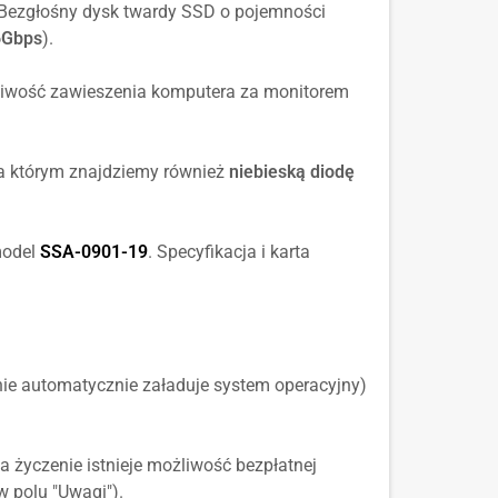
 Bezgłośny dysk twardy SSD o pojemności
6Gbps
).
żliwość zawieszenia komputera za monitorem
a którym znajdziemy również
niebieską diodę
model
SSA-0901-19
. Specyfikacja i karta
ie automatycznie załaduje system operacyjny)
Na życzenie istnieje możliwość bezpłatnej
w polu "Uwagi").