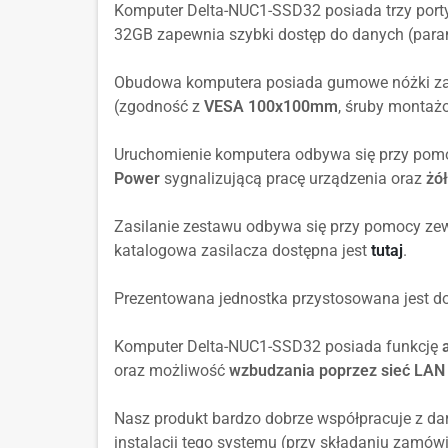
Komputer Delta-NUC1-SSD32 posiada trzy porty
32GB zapewnia szybki dostęp do danych (para
Obudowa komputera posiada gumowe nóżki zapo
(zgodność z
VESA 100x100mm
, śruby montaż
Uruchomienie komputera odbywa się przy pom
Power
sygnalizującą pracę urządzenia oraz
żół
Zasilanie zestawu odbywa się przy pomocy zew
katalogowa zasilacza dostępna jest
tutaj
.
Prezentowana jednostka przystosowana jest do 
Komputer Delta-NUC1-SSD32 posiada funkcję
oraz możliwość
wzbudzania poprzez sieć LAN
Nasz produkt bardzo dobrze współpracuje z d
instalacji tego systemu (przy składaniu zamówi