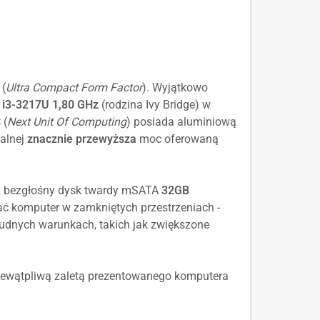
(
Ultra Compact Form Factor
). Wyjątkowo
e i3-3217U 1,80 GHz
(rodzina Ivy Bridge) w
 (
Next Unit Of Computing
) posiada aluminiową
alnej
znacznie przewyższa
moc oferowaną
 bezgłośny dysk twardy mSATA
32GB
 komputer w zamkniętych przestrzeniach -
rudnych warunkach, takich jak zwiększone
iewątpliwą zaletą prezentowanego komputera