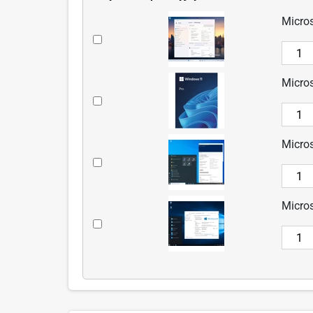
Micro
Wybierz
akcesorium:
Microsoft
Micro
Windows
Wybierz
11
akcesorium:
IoT
Microsoft
Enterprise
Micro
Windows
LTSC
Wybierz
11
2024
akcesorium:
Professional
Value
Microsoft
PL
MultiLanguage
Micro
Windows
DVD
Wybierz
10
64-
akcesorium:
IoT
bit
Microsoft
Enterprise
OEM
Windows
LTSC
PL
10
2021
FQC-
IoT
Value