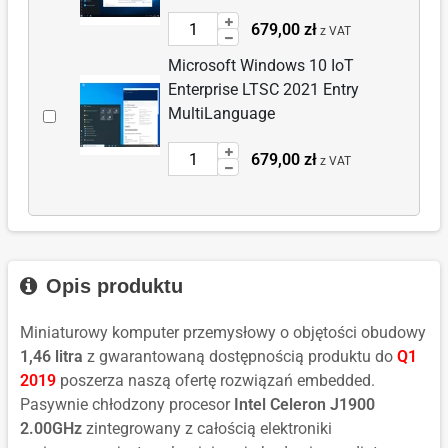
akcesorium:
Wprowadź
679,00 zł
Microsoft
z VAT
ilość
Windows
Microsoft Windows 10 IoT
dla:
10
Enterprise LTSC 2021 Entry
Microsoft
IoT
Wybierz
MultiLanguage
Windows
Enterprise
akcesorium:
10
LTSC
Wprowadź
679,00 zł
Microsoft
z VAT
IoT
2019
ilość
Windows
Enterprise
Entry
dla:
10
LTSC
MultiLanguage
Microsoft
IoT
2019
Windows
Enterprise
Entry
10
LTSC
Opis produktu
MultiLanguage
IoT
2021
Enterprise
Entry
Miniaturowy komputer przemysłowy o objętości obudowy
LTSC
MultiLanguage
1,46 litra
z gwarantowaną dostępnością produktu do
Q1
2021
2019
poszerza naszą ofertę rozwiązań embedded.
Entry
Pasywnie chłodzony procesor
Intel Celeron J1900
MultiLanguage
2.00GHz
zintegrowany z całością elektroniki