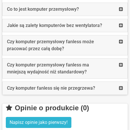
długo
Read
Co to jest komputer przemysłowy?
wspi
more
są
Co
Read
Jakie są zalety komputerów bez wentylatora?
syst
to
more
Wind
jest
Jakie
stos
Read
Czy komputer przemysłowy fanless może
komp
są
w
more
pracować przez całą dobę?
prze
zalet
komp
Czy
komp
prze
komp
Read
Czy komputer przemysłowy fanless ma
bez
prze
more
mniejszą wydajność niż standardowy?
wenty
fanle
Czy
może
komp
Read
Czy komputer fanless się nie przegrzewa?
prac
prze
more
przez
fanle
Czy
całą
ma
Opinie o produkcie (0)
komp
dobę
mniej
fanle
wyda
Napisz opinie jako pierwszy!
się
niż
nie