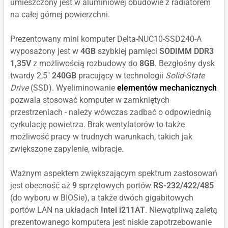
umieszczony jest w aluminiowej obudowie z radiatorem
na całej górnej powierzchni.
Prezentowany mini komputer Delta-NUC10-SSD240-A
wyposażony jest w
4GB
szybkiej pamięci
SODIMM DDR3
1,35V
z możliwością rozbudowy do
8GB
. Bezgłośny dysk
twardy 2,5"
240GB
pracujący w technologii
Solid-State
Drive
(SSD). Wyeliminowanie
elementów mechanicznych
pozwala stosować komputer w zamkniętych
przestrzeniach - należy wówczas zadbać o odpowiednią
cyrkulację powietrza. Brak wentylatorów to także
możliwość pracy w trudnych warunkach, takich jak
zwiększone zapylenie, wibracje.
Ważnym aspektem zwiększającym spektrum zastosowań
jest obecność aż
9
sprzętowych portów
RS-232/422/485
(do wyboru w BIOSie), a także dwóch gigabitowych
portów LAN na układach
Intel i211AT
. Niewątpliwą zaletą
prezentowanego komputera jest niskie zapotrzebowanie