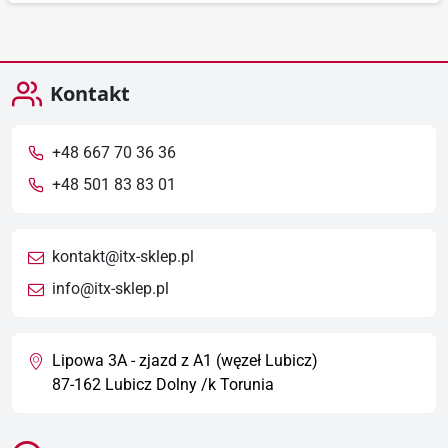
stan
prze
Kontakt
+48 667 70 36 36
+48 501 83 83 01
kontakt@itx-sklep.pl
info@itx-sklep.pl
Lipowa 3A - zjazd z A1 (węzeł Lubicz)
87-162 Lubicz Dolny /k Torunia