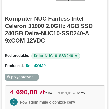
Komputer NUC Fanless Intel
Celeron J1900 2.0GHz 4GB SSD
240GB Delta-NUC10-SSD240-A
9xCOM 12VDC
Kod produktu:
Delta-NUC10-SSD240-A
Producent:
DeltaKOMP
W przygotowaniu
4 690,00 zł
|
z VAT
3 813,01 zł
netto
Activate Price Alert
Powiadom mnie o obniżce ceny