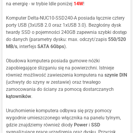
na energię - w trybie Idle poniżej
14W
!
Komputer Delta-NUC10-SSD240-A posiada łącznie cztery
porty USB (3xUSB 2.0 oraz 1xUSB 3.0). Bezgłośny dysk
twardy SSD o pojemności 240GB zapewnia szybki dostęp
do danych (parametry dysku: max. odczyt/zapis
550/520
MB/s
, interfejs
SATA 6Gbps
).
Obudowa komputera posiada gumowe nóżki
zapobiegające ślizganiu się na powierzchni. Istnieje
również możliwość zawieszenia komputera na
szynie DIN
(uchwyty do szyny w zestawie) oraz trwałego
zamocowania do ściany za pomocą dostarczanych
kątowników
.
Uruchomienie komputera odbywa się przy pomocy
wygodnie umieszczonego włącznika na panelu tylnym,
gdzie znajdziemy również diody
Power
i
SSD
sygnalizujące pracę urządzenia oraz dysku. Przycisk