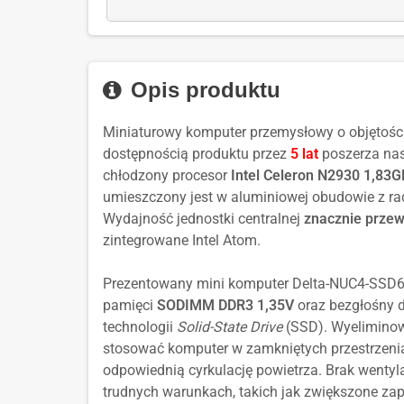
Windows
dla:
FQC-
OEM
2021
Enterprise
10
Microsoft
10544
PL
Entry
LTSC
IoT
Windows
FQC-
MultiLanguage
2021
Enterprise
10
10544
Entry
Opis produktu
LTSC
IoT
MultiLanguage
2019
Enterprise
Miniaturowy komputer przemysłowy o objętoś
Entry
LTSC
dostępnością produktu przez
5 lat
poszerza nas
MultiLanguage
2019
chłodzony procesor
Intel Celeron N2930 1,83
Entry
umieszczony jest w aluminiowej obudowie z rad
MultiLanguage
Wydajność jednostki centralnej
znacznie prze
zintegrowane Intel Atom.
Prezentowany mini komputer Delta-NUC4-SSD
pamięci
SODIMM DDR3 1,35V
oraz bezgłośny 
technologii
Solid-State Drive
(SSD). Wyelimino
stosować komputer w zamkniętych przestrzeni
odpowiednią cyrkulację powietrza. Brak wentyl
trudnych warunkach, takich jak zwiększone zapy