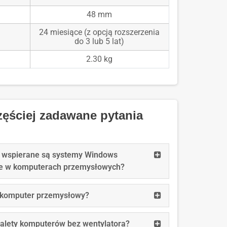
48 mm
24 miesiące (z opcją rozszerzenia
do 3 lub 5 lat)
2.30 kg
ęściej zadawane pytania
Read
 wspierane są systemy Windows
more:
e w komputerach przemysłowych?
Jak
długo
Read
t komputer przemysłowy?
wspierane
more:
są
Co
Read
zalety komputerów bez wentylatora?