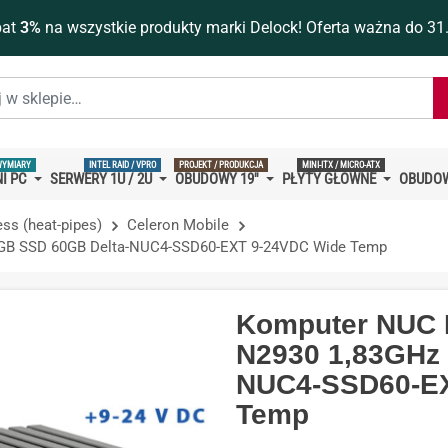
bat
3%
na wszystkie produkty marki Delock! Oferta ważna do 31
WYMIARY
INTEL RAID / VPRO
PROJEKT / PRODUKCJA
MINI-ITX / MICRO-ATX
I PC
SERWERY 1U / 2U
OBUDOWY 19''
PŁYTY GŁÓWNE
OBUDOW
ess (heat-pipes)
Celeron Mobile
4GB SSD 60GB Delta-NUC4-SSD60-EXT 9-24VDC Wide Temp
Komputer NUC 
N2930 1,83GHz
NUC4-SSD60-EX
Temp