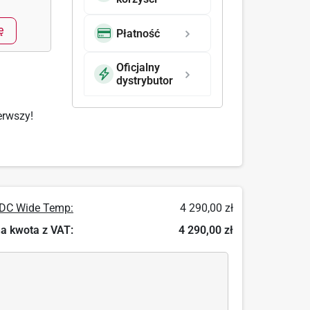
ę
Płatność
Oficjalny
dystrybutor
erwszy!
VDC Wide Temp:
4 290,00 zł
a kwota z VAT:
4 290,00 zł