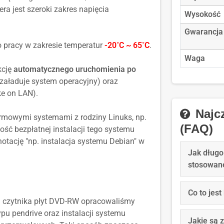
 jest szeroki zakres napięcia
Wysokość
Gwarancja
 pracy w zakresie temperatur
-20˚C ~ 65˚C
.
Waga
kcję
automatycznego uruchomienia po
załaduje system operacyjny) oraz
e on LAN).
Najcz
rmowymi systemami z rodziny Linuks, np.
(FAQ)
wość bezpłatnej instalacji tego systemu
tację "np. instalacja systemu Debian" w
Jak długo
stosowan
Co to jes
a czytnika płyt DVD-RW opracowaliśmy
pu pendrive oraz instalacji systemu
Jakie są 