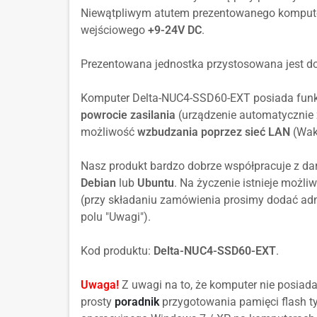
Niewątpliwym atutem prezentowanego komputera
wejściowego
+9-24V DC
.
Prezentowana jednostka przystosowana jest do
Komputer Delta-NUC4-SSD60-EXT posiada fun
powrocie zasilania
(urządzenie automatycznie 
możliwość
wzbudzania poprzez sieć LAN
(Wak
Nasz produkt bardzo dobrze współpracuje z da
Debian
lub
Ubuntu
. Na życzenie istnieje możli
(przy składaniu zamówienia prosimy dodać adno
polu "Uwagi").
Kod produktu:
Delta-NUC4-SSD60-EXT
.
Uwaga!
Z uwagi na to, że komputer nie posiad
prosty
poradnik
przygotowania pamięci flash ty