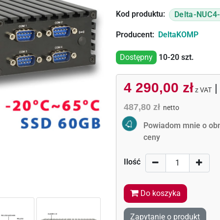
Kod produktu:
Delta-NUC4
Producent:
DeltaKOMP
Dostępny
10-20
szt.
4 290,00 zł
z VAT
487,80 zł
netto
Activate Price Alert
Powiadom mnie o obn
ceny
Ilość
Do koszyka
Zapytanie o produkt