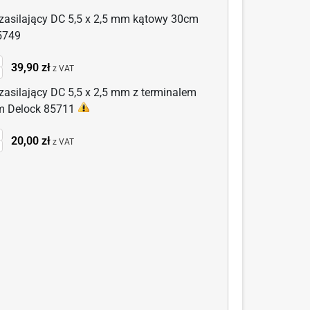
zasilający DC 5,5 x 2,5 mm kątowy 30cm
5749
prowadź
39,90 zł
z VAT
ość
zasilający DC 5,5 x 2,5 mm z terminalem
a:
 Delock 85711
zewód
silający
prowadź
20,00 zł
z VAT
C
ość
5
a:
zewód
5
silający
m
C
towy
5
0cm
lock
5
749
m