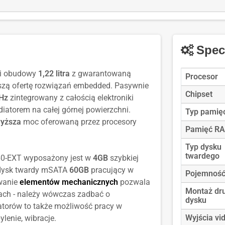
Delock
te
85711
ś
De
85
Specy
ci obudowy
1,22 litra
z gwarantowaną
Procesor
zą ofertę rozwiązań embedded. Pasywnie
Chipset
GHz
zintegrowany z całością elektroniki
iatorem na całej górnej powierzchni.
Typ pamię
wyższa
moc oferowaną przez procesory
Pamięć R
Typ dysku
twardego
60-EXT wyposażony jest w
4GB
szybkiej
dysk twardy mSATA
60GB
pracujący w
Pojemność
wanie
elementów mechanicznych
pozwala
Montaż dr
ach - należy wówczas zadbać o
dysku
atorów to także możliwość pracy w
Wyjścia vi
lenie, wibracje.