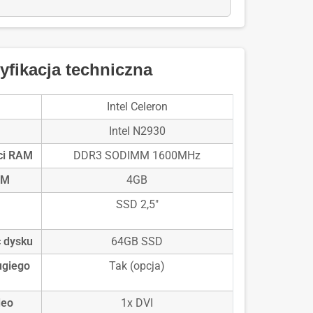
rminalem
rubowym
lock
711
fikacja techniczna
Intel Celeron
Intel N2930
ci RAM
DDR3 SODIMM 1600MHz
AM
4GB
SSD 2,5"
 dysku
64GB SSD
ugiego
Tak (opcja)
deo
1x DVI