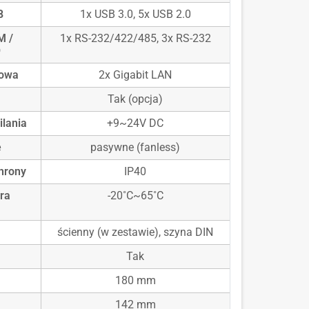
B
1x USB 3.0, 5x USB 2.0
M /
1x RS-232/422/485, 3x RS-232
O
iowa
2x Gigabit LAN
Tak (opcja)
ilania
+9~24V DC
e
pasywne (fanless)
hrony
IP40
ra
-20˚C~65˚C
ścienny (w zestawie), szyna DIN
Tak
180 mm
142 mm