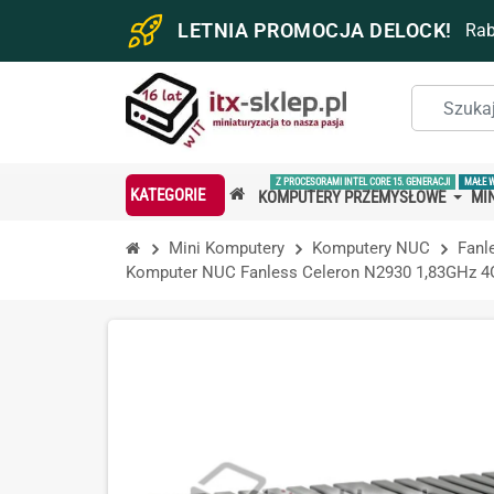
LETNIA PROMOCJA DELOCK!
Ra
Z PROCESORAMI INTEL CORE 15. GENERACJI
MAŁE 
KATEGORIE
KOMPUTERY PRZEMYSŁOWE
MIN
Mini Komputery
Komputery NUC
Fanl
Komputer NUC Fanless Celeron N2930 1,83GHz 