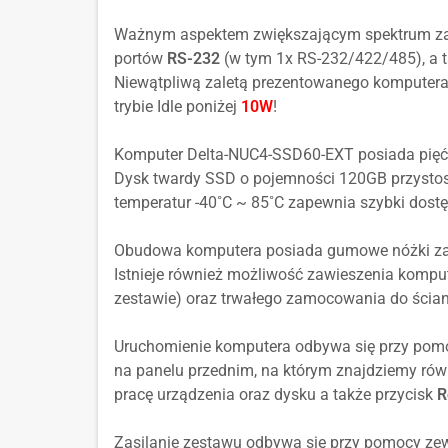
Ważnym aspektem zwiększającym spektrum za
portów
RS-232
(w tym 1x RS-232/422/485), a 
Niewątpliwą zaletą prezentowanego komputera j
trybie Idle poniżej
10W
!
Komputer Delta-NUC4-SSD60-EXT posiada pięć p
Dysk twardy SSD o pojemności 120GB przysto
temperatur -40˚C ~ 85˚C zapewnia szybki dost
Obudowa komputera posiada gumowe nóżki zapo
Istnieje również możliwość zawieszenia kompu
zestawie) oraz trwałego zamocowania do ści
Uruchomienie komputera odbywa się przy pom
na panelu przednim, na którym znajdziemy rów
pracę urządzenia oraz dysku a także przycisk
R
Zasilanie zestawu odbywa się przy pomocy ze