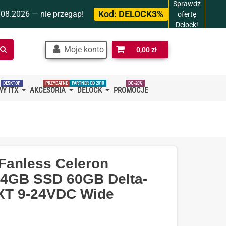
Sprawdź
Kod:
DELOCK3%
.08.2026 — nie przegap!
ofertę
Delock!
Szukaj
Moje konto
0,00 zł
w
sklepie…
DESKTOP
PRZYDATNE
PARTNER OD 2010
DO -20%
Y ITX
AKCESORIA
DELOCK
PROMOCJE
Fanless Celeron
 4GB SSD 60GB Delta-
T 9-24VDC Wide