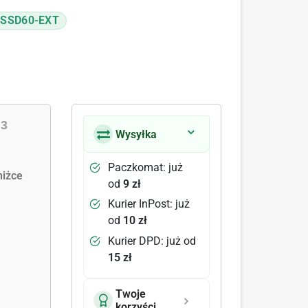
-SSD60-EXT
|
3
Wysyłka
Paczkomat: już
iżce
od
9 zł
Kurier InPost: już
od
10 zł
Kurier DPD: już od
15 zł
Twoje
korzyści