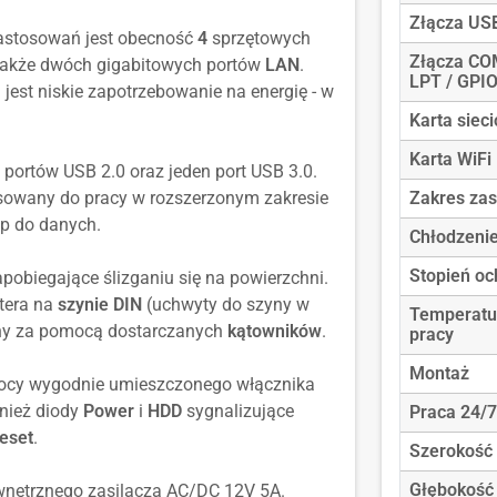
Złącza US
stosowań jest obecność
4
sprzętowych
Złącza CO
także dwóch gigabitowych portów
LAN
.
LPT / GPI
est niskie zapotrzebowanie na energię - w
Karta siec
Karta WiFi
ortów USB 2.0 oraz jeden port USB 3.0.
sowany do pracy w rozszerzonym zakresie
Zakres zas
ęp do danych.
Chłodzeni
Stopień oc
biegające ślizganiu się na powierzchni.
tera na
szynie DIN
(uchwyty do szyny w
Temperatu
any za pomocą dostarczanych
kątowników
.
pracy
Montaż
ocy wygodnie umieszczonego włącznika
nież diody
Power
i
HDD
sygnalizujące
Praca 24/7
eset
.
Szerokość
Głębokość
wnętrznego zasilacza AC/DC 12V 5A.