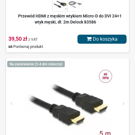
Przewód HDMI z męskim wtykiem Micro-D do DVI 24+1
wtyk męski, dł. 2m Delock 83586
39,50 zł
Do koszyka
z VAT
Porównaj produkt
Na zamówienie (3-4 dni robocze)