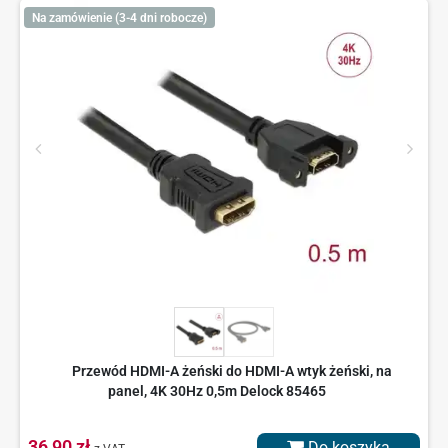
Na zamówienie (3-4 dni robocze)
Przewód HDMI-A żeński do HDMI-A wtyk żeński, na
panel, 4K 30Hz 0,5m Delock 85465
36,90 zł
Do koszyka