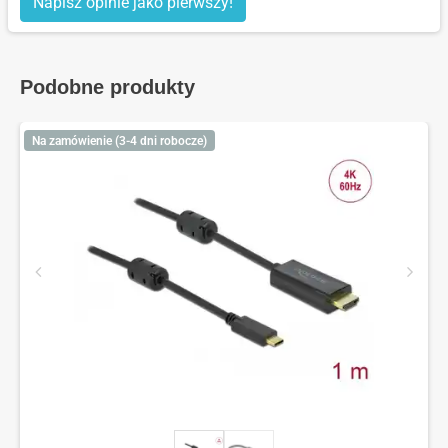
Napisz opinie jako pierwszy!
Podobne produkty
Na zamówienie (3-4 dni robocze)