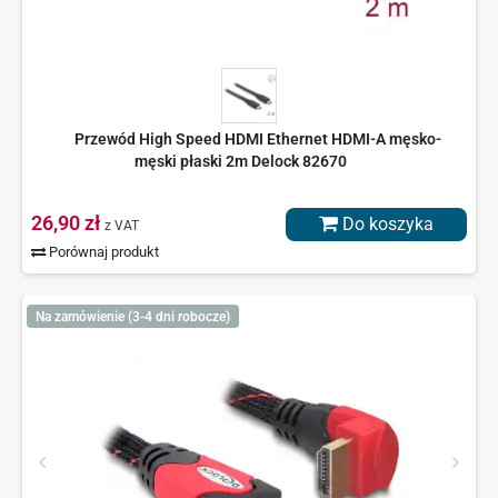
Przewód High Speed HDMI Ethernet HDMI-A męsko-
męski płaski 2m Delock 82670
26,90 zł
Do koszyka
z VAT
Porównaj produkt
Na zamówienie (3-4 dni robocze)