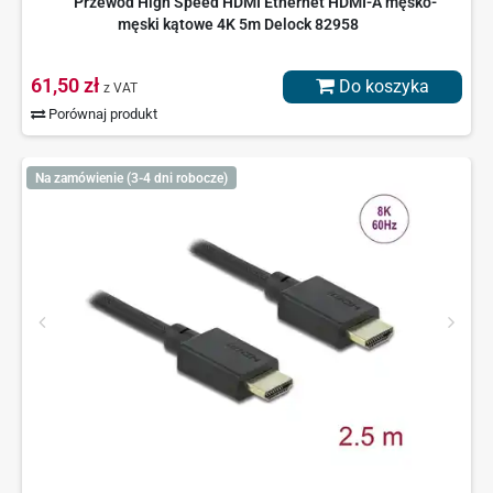
Przewód High Speed HDMI Ethernet HDMI-A męsko-
męski kątowe 4K 5m Delock 82958
61,50 zł
Do koszyka
z VAT
Porównaj produkt
Na zamówienie (3-4 dni robocze)