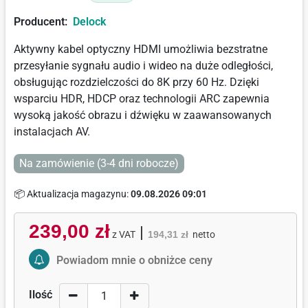
Producent:
Delock
Aktywny kabel optyczny HDMI umożliwia bezstratne
przesyłanie sygnału audio i wideo na duże odległości,
obsługując rozdzielczości do 8K przy 60 Hz. Dzięki
wsparciu HDR, HDCP oraz technologii ARC zapewnia
wysoką jakość obrazu i dźwięku w zaawansowanych
instalacjach AV.
Na zamówienie (3-4 dni robocze)
📦 Aktualizacja magazynu:
09.08.2026 09:01
239,00 zł
|
z VAT
194,31 zł
netto
Activate Price Alert
Powiadom mnie o obniżce ceny
Ilość