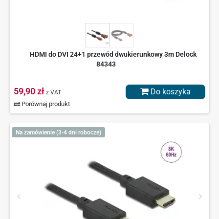
HDMI do DVI 24+1 przewód dwukierunkowy 3m Delock
84343
59,90 zł
Do koszyka
z VAT
Porównaj produkt
Na zamówienie (3-4 dni robocze)