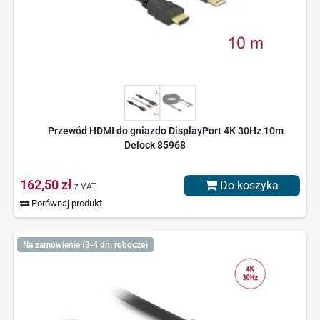
Przewód HDMI do gniazdo DisplayPort 4K 30Hz 10m
Delock 85968
162,50 zł
Do koszyka
z VAT
Porównaj produkt
Na zamówienie (3-4 dni robocze)