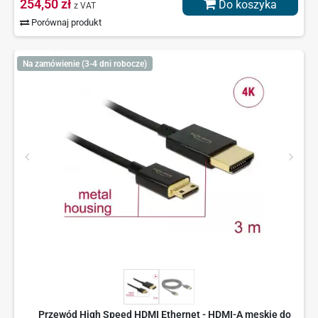
254,50 zł
Do koszyka
z VAT
Porównaj produkt
Na zamówienie (3-4 dni robocze)
Przewód High Speed HDMI Ethernet - HDMI-A męskie do