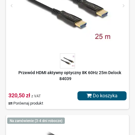
Przewód HDMI aktywny optyczny 8K 60Hz 25m Delock
84039
320,50 zł
Do koszyka
z VAT
Porównaj produkt
Na zamówienie (3-4 dni robocze)