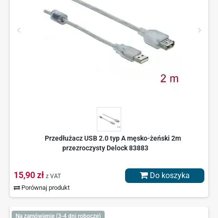
Przedłużacz USB 2.0 typ A męsko-żeński 2m
przezroczysty Delock 83883
15,90 zł
Do koszyka
z VAT
Porównaj produkt
Na zamówienie (3-4 dni robocze)