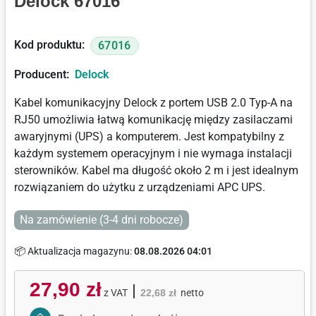
Delock 67016
Kod produktu:
67016
Producent:
Delock
Kabel komunikacyjny Delock z portem USB 2.0 Typ-A na
RJ50 umożliwia łatwą komunikację między zasilaczami
awaryjnymi (UPS) a komputerem. Jest kompatybilny z
każdym systemem operacyjnym i nie wymaga instalacji
sterowników. Kabel ma długość około 2 m i jest idealnym
rozwiązaniem do użytku z urządzeniami APC UPS.
Na zamówienie (3-4 dni robocze)
📦 Aktualizacja magazynu:
08.08.2026 04:01
27,90 zł
|
z VAT
22,68 zł
netto
Activate Price Alert