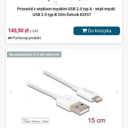
Przewód z wtykiem męskim USB 2.0 typ A - wtyk męski
USB 2.0 typ B 20m Delock 83557
143,50 zł
Do koszyka
z VAT
Porównaj produkt
Na zamówienie (3-4 dni robocze)