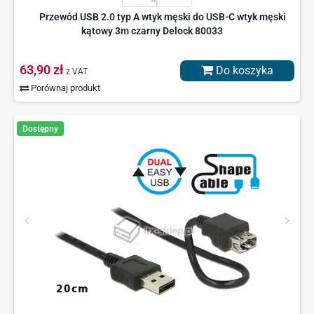
Przewód USB 2.0 typ A wtyk męski do USB-C wtyk męski
kątowy 3m czarny Delock 80033
63,90 zł
Do koszyka
z VAT
Porównaj produkt
Dostępny