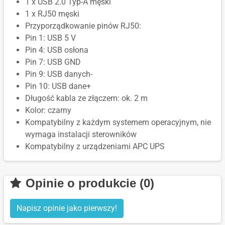
1 x USB 2.0 Typ-A męski
1 x RJ50 męski
Przyporządkowanie pinów RJ50:
Pin 1: USB 5 V
Pin 4: USB osłona
Pin 7: USB GND
Pin 9: USB danych-
Pin 10: USB dane+
Długość kabla ze złączem: ok. 2 m
Kolor: czarny
Kompatybilny z każdym systemem operacyjnym, nie
wymaga instalacji sterowników
Kompatybilny z urządzeniami APC UPS
Opinie o produkcie (0)
Napisz opinie jako pierwszy!