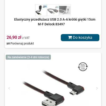
Elastyczny przedłużacz USB 2.0 A-A krótki giętki 15cm
M-F Delock 83497
26,90 zł
Do koszyka
z VAT
Porównaj produkt
Na zamówienie (3-4 dni robocze)