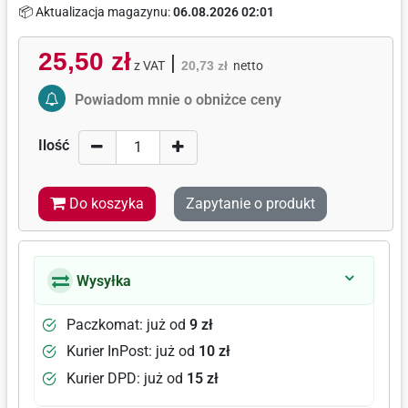
📦 Aktualizacja magazynu:
06.08.2026 02:01
25,50 zł
|
z VAT
20,73 zł
netto
Activate Price Alert
Powiadom mnie o obniżce ceny
Ilość
Do koszyka
Zapytanie o produkt
Wysyłka
Paczkomat: już od
9 zł
Kurier InPost: już od
10 zł
Kurier DPD: już od
15 zł