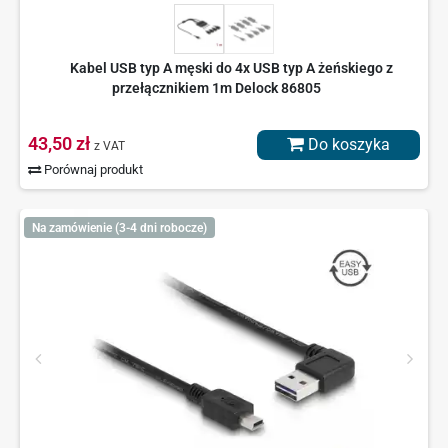
Kabel USB typ A męski do 4x USB typ A żeńskiego z
przełącznikiem 1m Delock 86805
43,50 zł
Do koszyka
z VAT
Porównaj produkt
Na zamówienie (3-4 dni robocze)