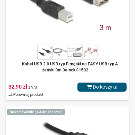
Kabel USB 2.0 USB typ B męski na EASY USB typ A
żeński 3m Delock 81532
32,90 zł
Do koszyka
z VAT
Porównaj produkt
Na zamówienie (3-4 dni robocze)