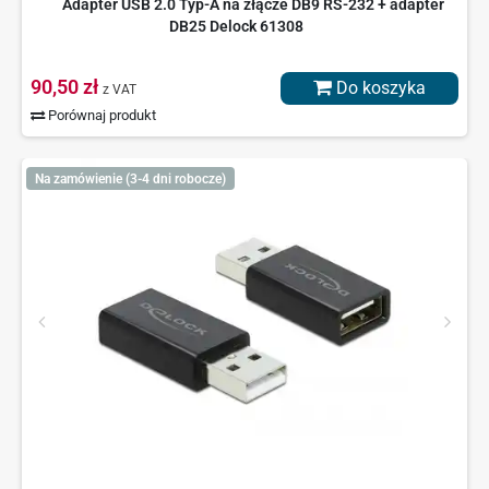
Adapter USB 2.0 Typ-A na złącze DB9 RS-232 + adapter
DB25 Delock 61308
90,50 zł
Do koszyka
z VAT
Porównaj produkt
Na zamówienie (3-4 dni robocze)