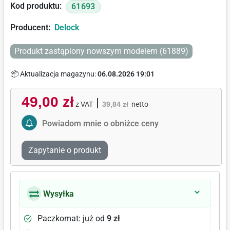
Kod produktu:
61693
Producent:
Delock
Produkt zastąpiony nowszym modelem (61889)
📦 Aktualizacja magazynu:
06.08.2026 19:01
49,00 zł
|
z VAT
39,84 zł
netto
Activate Price Alert
Powiadom mnie o obniżce ceny
Zapytanie o produkt
Wysyłka
Paczkomat: już od
9 zł