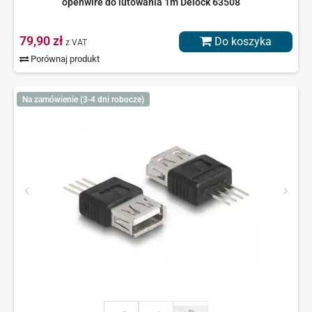
openwire do lutowania 1m Delock 63508
79,90 zł
Do koszyka
z VAT
Porównaj produkt
Na zamówienie (3-4 dni robocze)