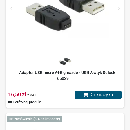
Adapter USB micro A+B gniazdo - USB A wtyk Delock
65029
16,50 zł
Do koszyka
z VAT
Porównaj produkt
Na zamówienie (3-4 dni robocze)