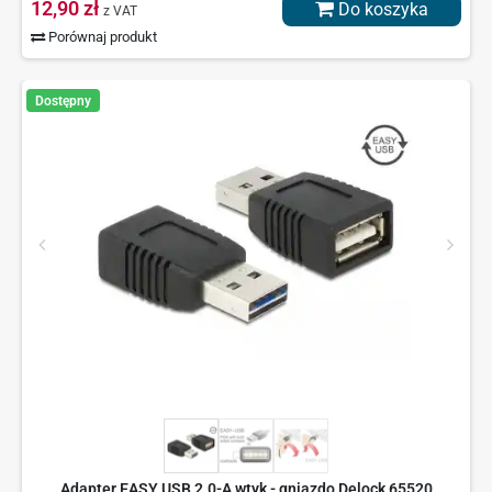
12,90 zł
Do koszyka
z VAT
Porównaj produkt
Dostępny
Adapter EASY USB 2.0-A wtyk - gniazdo Delock 65520