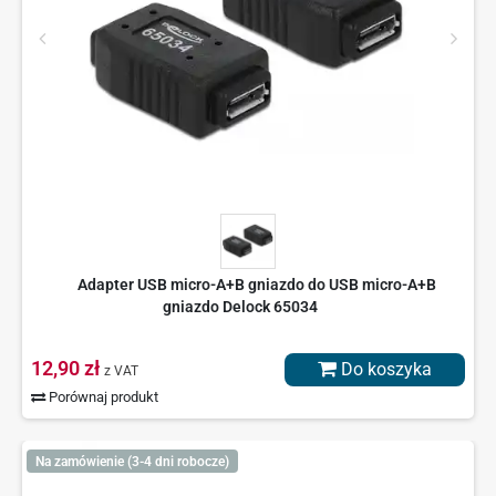
Adapter USB micro-A+B gniazdo do USB micro-A+B
gniazdo Delock 65034
12,90 zł
Do koszyka
z VAT
Porównaj produkt
Na zamówienie (3-4 dni robocze)