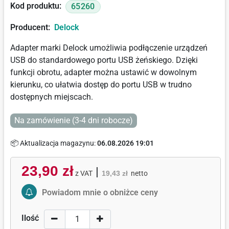
Kod produktu:
65260
Producent:
Delock
Adapter marki Delock umożliwia podłączenie urządzeń
USB do standardowego portu USB żeńskiego. Dzięki
funkcji obrotu, adapter można ustawić w dowolnym
kierunku, co ułatwia dostęp do portu USB w trudno
dostępnych miejscach.
Na zamówienie (3-4 dni robocze)
📦 Aktualizacja magazynu:
06.08.2026 19:01
23,90 zł
|
z VAT
19,43 zł
netto
Activate Price Alert
Powiadom mnie o obniżce ceny
Ilość