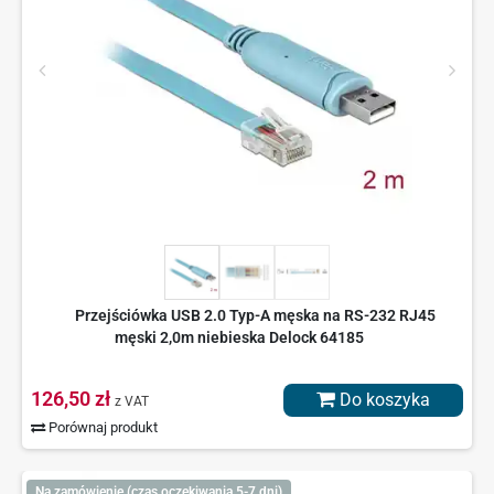
Przejściówka USB 2.0 Typ-A męska na RS-232 RJ45
męski 2,0m niebieska Delock 64185
126,50 zł
Do koszyka
z VAT
Porównaj produkt
Na zamówienie (czas oczekiwania 5-7 dni)