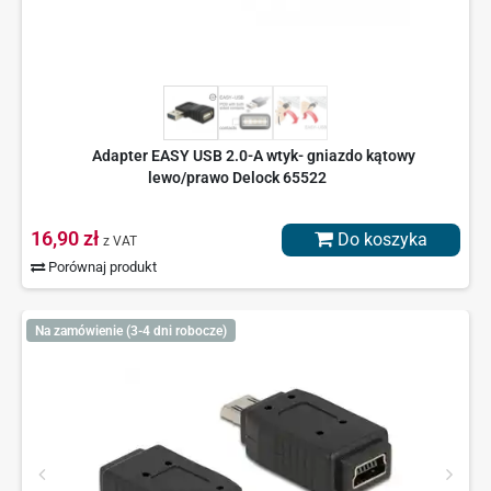
Adapter EASY USB 2.0-A wtyk- gniazdo kątowy
lewo/prawo Delock 65522
16,90 zł
Do koszyka
z VAT
Porównaj produkt
Na zamówienie (3-4 dni robocze)