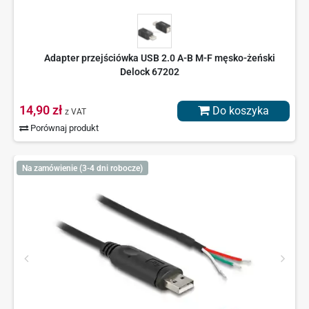
Adapter przejściówka USB 2.0 A-B M-F męsko-żeński
Delock 67202
14,90 zł
Do koszyka
z VAT
Porównaj produkt
Na zamówienie (3-4 dni robocze)