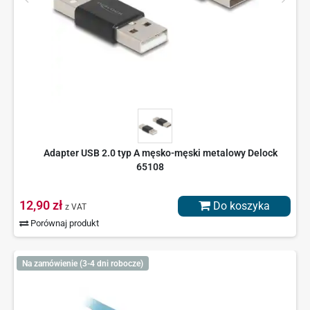
Adapter USB 2.0 typ A męsko-męski metalowy Delock
65108
12,90 zł
Do koszyka
z VAT
Porównaj produkt
Na zamówienie (3-4 dni robocze)