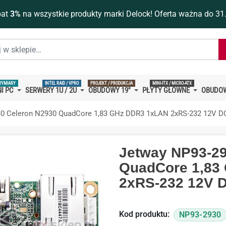
bat
3%
na wszystkie produkty marki Delock! Oferta ważna do 31
WYMIARY
INTEL RAID / VPRO
PROJEKT / PRODUKCJA
MINI-ITX / MICRO-ATX
I PC
SERWERY 1U / 2U
OBUDOWY 19''
PŁYTY GŁÓWNE
OBUDOW
0 Celeron N2930 QuadCore 1,83 GHz DDR3 1xLAN 2xRS-232 12V D
Jetway NP93-29
QuadCore 1,83
2xRS-232 12V 
Kod produktu:
NP93-2930