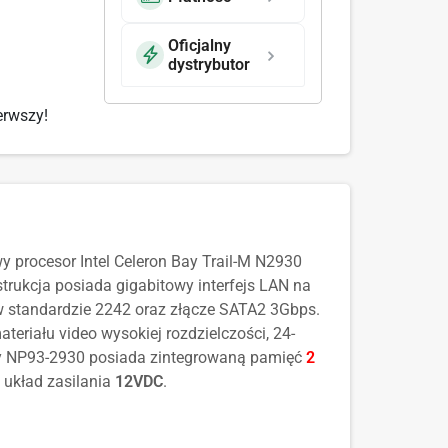
Oficjalny
dystrybutor
erwszy!
procesor Intel Celeron Bay Trail-M N2930
rukcja posiada gigabitowy interfejs LAN na
w standardzie 2242 oraz złącze SATA2 3Gbps.
eriału video wysokiej rozdzielczości, 24-
y NP93-2930 posiada zintegrowaną pamięć
2
układ zasilania
12VDC
.