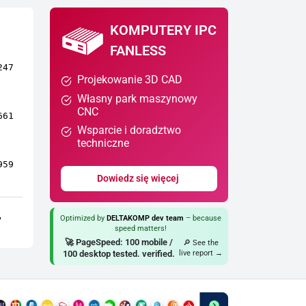
KOMPUTERY IPC
FANLESS
247
Projekowanie 3D CAD
Własny park maszynowy
CNC
661
Wsparcie i doradztwo
techniczne
959
Dowiedz się więcej
,
Optimized by
DELTAKOMP dev team
– because
speed matters!
🚀 PageSpeed: 100 mobile /
🔎 See the
100 desktop tested. verified.
live report →