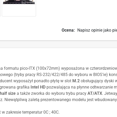
Ocena:
Napisz opinie jako pi
a formatu pico-ITX (100x72mm) wyposażona w czterordzeniowy 
owego (tryby pracy RS-232/422/485 do wyboru w BIOS'ie) konst
oducent wyposażył ponadto płytę w slot
M.2
obsługujący dyski 
egrowana grafika
Intel HD
pozwalająca na płynne odtwarzanie mat
half size
a także zworka do wyboru trybu pracy
AT/ATX
. Jetwa
Niewątpliwą zaletą prezentowanego modelu jest wbudowany 
w zakresie temperatur 0C ; 40C.