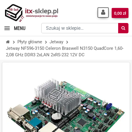
0,00 zł
Szukaj
MENU
w
sklepie…
Płyty główne
Jetway
Jetway NF596-3150 Celeron Braswell N3150 QuadCore 1,60-
2,08 GHz DDR3 2xLAN 2xRS-232 12V DC