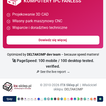
KOMPUTERY IPC FANLESS
Projekowanie 3D CAD
Własny park maszynowy CNC
Wsparcie i doradztwo techniczne
Dowiedz się więcej
Optimized by
DELTAKOMP dev team
– because speed matters!
🚀 PageSpeed: 100 mobile / 100 desktop tested.
verified.
🔎 See the live report →
© 2010-2026
ITX-Sklep.pl
| Właściciel
sklepu:
DELTAKOMP