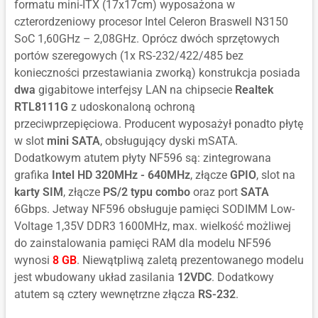
formatu mini-ITX (17x17cm) wyposażona w
czterordzeniowy procesor Intel Celeron Braswell N3150
SoC 1,60GHz – 2,08GHz. Oprócz dwóch sprzętowych
portów szeregowych (1x RS-232/422/485 bez
konieczności przestawiania zworką) konstrukcja posiada
dwa
gigabitowe interfejsy LAN na chipsecie
Realtek
RTL8111G
z udoskonaloną ochroną
przeciwprzepięciowa. Producent wyposażył ponadto płytę
w slot
mini SATA
, obsługujący dyski mSATA.
Dodatkowym atutem płyty NF596 są: zintegrowana
grafika
Intel HD 320MHz - 640MHz
, złącze
GPIO
, slot na
karty SIM
, złącze
PS/2 typu combo
oraz port
SATA
6Gbps. Jetway NF596 obsługuje pamięci SODIMM Low-
Voltage 1,35V DDR3 1600MHz, max. wielkość możliwej
do zainstalowania pamięci RAM dla modelu NF596
wynosi
8 GB
. Niewątpliwą zaletą prezentowanego modelu
jest wbudowany układ zasilania
12VDC
. Dodatkowy
atutem są cztery wewnętrzne złącza
RS-232
.