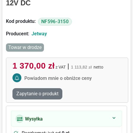
12V DC
Kod produktu:
NF596-3150
Producent:
Jetway
Towar w drodze
1 370,00 zł
|
z VAT
1 113,82 zł
netto
Activate Price Alert
Powiadom mnie o obniżce ceny
Zapytanie o produkt
Wysyłka