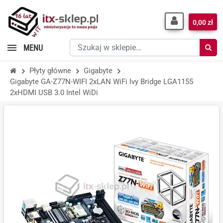
0,00 zł
Szukaj
MENU
w
sklepie…
Płyty główne
Gigabyte
Gigabyte GA-Z77N-WIFI 2xLAN WiFi Ivy Bridge LGA1155
2xHDMI USB 3.0 Intel WiDi