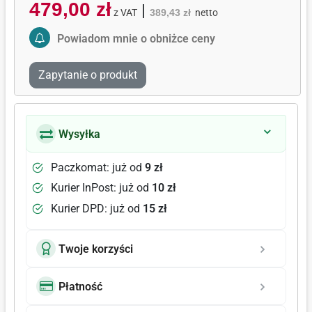
479,00 zł
|
z VAT
389,43 zł
netto
Activate Price Alert
Powiadom mnie o obniżce ceny
Zapytanie o produkt
Wysyłka
Paczkomat: już od
9 zł
Kurier InPost: już od
10 zł
Kurier DPD: już od
15 zł
Twoje korzyści
Płatność