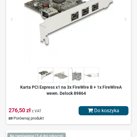
Karta PCI Express x1 na 3x FireWire B + 1x FireWireA
wewn. Delock 89864
276,50 zł
Do koszyka
z VAT
Porównaj produkt
Na zamówienie (3-4 dni robocze)