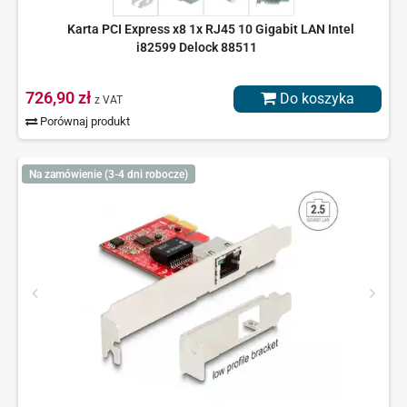
Karta PCI Express x8 1x RJ45 10 Gigabit LAN Intel
i82599 Delock 88511
726,90 zł
Do koszyka
z VAT
Porównaj produkt
Na zamówienie (3-4 dni robocze)