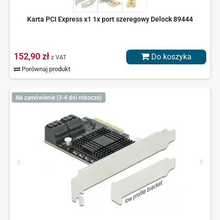
Karta PCI Express x1 1x port szeregowy Delock 89444
152,90 zł
Do koszyka
z VAT
Porównaj produkt
Na zamówienie (3-4 dni robocze)