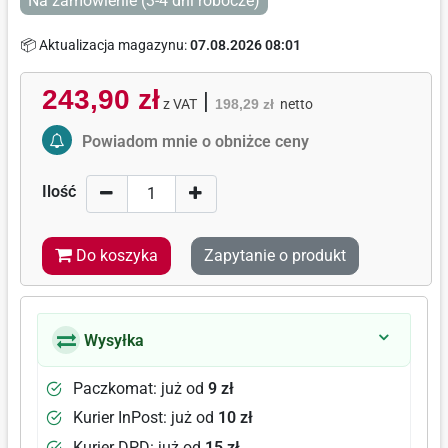
Na zamówienie (3-4 dni robocze)
📦 Aktualizacja magazynu:
07.08.2026 08:01
243,90 zł
|
z VAT
198,29 zł
netto
Activate Price Alert
Powiadom mnie o obniżce ceny
Ilość
Do koszyka
Zapytanie o produkt
Wysyłka
Paczkomat: już od
9 zł
Kurier InPost: już od
10 zł
Kurier DPD: już od
15 zł