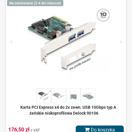
Na zamówienie (3-4 dni robocze)
Karta PCI Express x4 do 2x zewn. USB 10Gbps typ A
żeńskie niskoprofilowa Delock 90106
176,50 zł
Do koszyka
z VAT