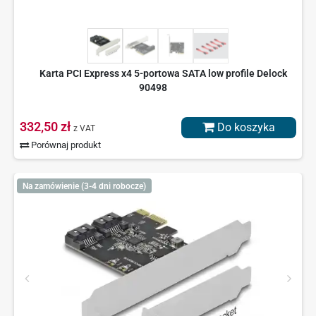
Karta PCI Express x4 5-portowa SATA low profile Delock
90498
332,50 zł
Do koszyka
z VAT
Porównaj produkt
Na zamówienie (3-4 dni robocze)