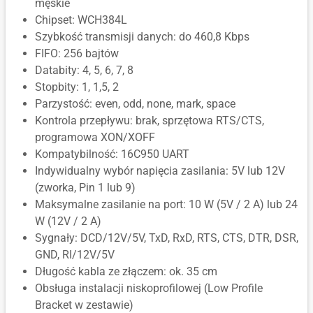
męskie
Chipset: WCH384L
Szybkość transmisji danych: do 460,8 Kbps
FIFO: 256 bajtów
Databity: 4, 5, 6, 7, 8
Stopbity: 1, 1,5, 2
Parzystość: even, odd, none, mark, space
Kontrola przepływu: brak, sprzętowa RTS/CTS,
programowa XON/XOFF
Kompatybilność: 16C950 UART
Indywidualny wybór napięcia zasilania: 5V lub 12V
(zworka, Pin 1 lub 9)
Maksymalne zasilanie na port: 10 W (5V / 2 A) lub 24
W (12V / 2 A)
Sygnały: DCD/12V/5V, TxD, RxD, RTS, CTS, DTR, DSR,
GND, RI/12V/5V
Długość kabla ze złączem: ok. 35 cm
Obsługa instalacji niskoprofilowej (Low Profile
Bracket w zestawie)