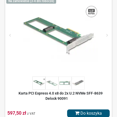
Na zamówienie (3-4 dni robocze)
Karta PCI Express 4.0 x8 do 2x U.2 NVMe SFF-8639
Delock 90091
597,50 zł
Do koszyka
z VAT