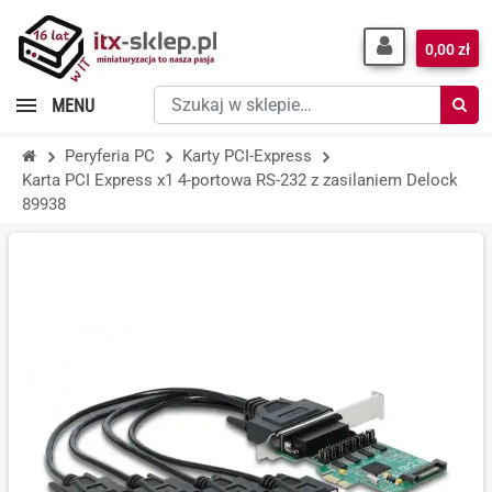
0,00 zł
Szukaj
MENU
w
sklepie…
Peryferia PC
Karty PCI-Express
Karta PCI Express x1 4-portowa RS-232 z zasilaniem Delock
89938