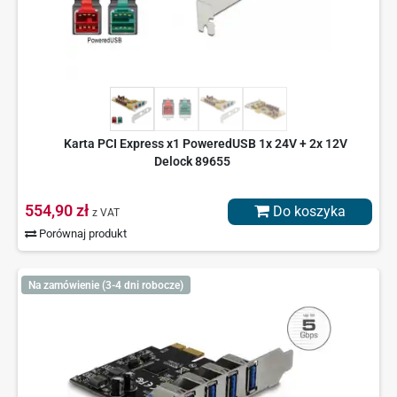
Karta PCI Express x1 PoweredUSB 1x 24V + 2x 12V
Delock 89655
554,90 zł
Do koszyka
z VAT
Porównaj produkt
Na zamówienie (3-4 dni robocze)