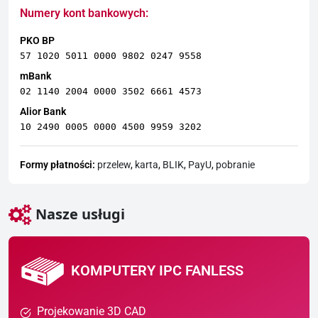
Numery kont bankowych:
PKO BP
57 1020 5011 0000 9802 0247 9558
mBank
02 1140 2004 0000 3502 6661 4573
Alior Bank
10 2490 0005 0000 4500 9959 3202
Formy płatności:
przelew
,
karta
,
BLIK
,
PayU
,
pobranie
Nasze usługi
KOMPUTERY IPC FANLESS
Projekowanie 3D CAD