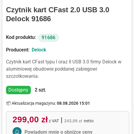
Czytnik kart CFast 2.0 USB 3.0
Delock 91686
Kod produktu:
91686
Producent:
Delock
Czytnik kart CFast typu I oraz II USB 3.0 firmy Delock w
aluminiowej obudowie poddanej zabiegowi
szczotkowania.
Dostępny
2
szt.
📦 Aktualizacja magazynu:
08.08.2026 15:01
299,00 zł
|
z VAT
243,09 zł
netto
Activate Price Alert
Powiadom mnie o obniżce ceny