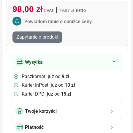
98,00 zł
|
z VAT
79,67 zł
netto
Activate Price Alert
Powiadom mnie o obniżce ceny
Zapytanie o produkt
Wysyłka
Paczkomat: już od
9 zł
Kurier InPost: już od
10 zł
Kurier DPD: już od
15 zł
Twoje korzyści
Płatność