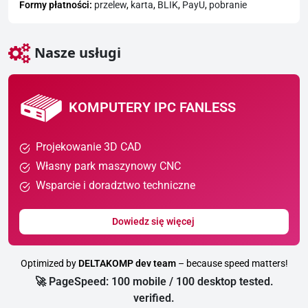
Formy płatności:
przelew
,
karta
,
BLIK
,
PayU
,
pobranie
Nasze usługi
KOMPUTERY IPC FANLESS
Projekowanie 3D CAD
Własny park maszynowy CNC
Wsparcie i doradztwo techniczne
Dowiedz się więcej
Optimized by
DELTAKOMP dev team
– because speed matters!
🚀 PageSpeed: 100 mobile / 100 desktop tested.
verified.