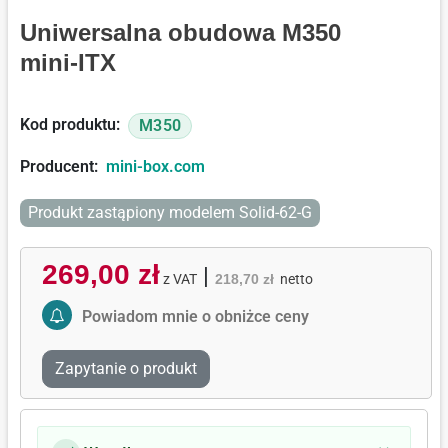
Uniwersalna obudowa M350
mini-ITX
Kod produktu:
M350
Producent:
mini-box.com
Produkt zastąpiony modelem Solid-62-G
269,00 zł
|
z VAT
218,70 zł
netto
Activate Price Alert
Powiadom mnie o obniżce ceny
Zapytanie o produkt