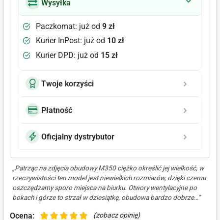
Wysyłka
Paczkomat: już od
9 zł
Kurier InPost: już od
10 zł
Kurier DPD: już od
15 zł
Twoje korzyści
Płatność
Oficjalny dystrybutor
„Patrząc na zdjęcia obudowy M350 ciężko określić jej wielkość, w
rzeczywistości ten model jest niewielkich rozmiarów, dzięki czemu
oszczędzamy sporo miejsca na biurku. Otwory wentylacyjne po
bokach i górze to strzał w dziesiątkę, obudowa bardzo dobrze…”
Ocena:
(zobacz opinię)