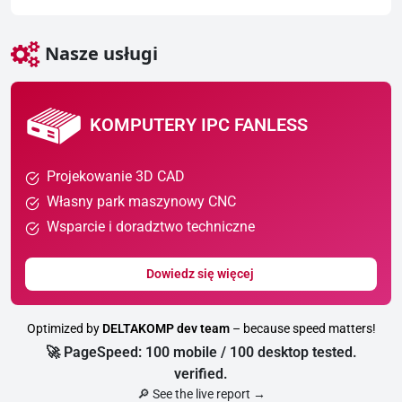
Nasze usługi
KOMPUTERY IPC FANLESS
Projekowanie 3D CAD
Własny park maszynowy CNC
Wsparcie i doradztwo techniczne
Dowiedz się więcej
Optimized by
DELTAKOMP dev team
– because speed matters!
🚀 PageSpeed: 100 mobile / 100 desktop tested.
verified.
🔎 See the live report →