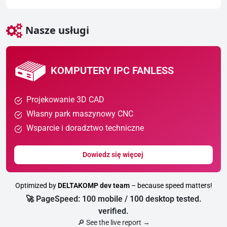
Nasze usługi
KOMPUTERY IPC FANLESS
Projekowanie 3D CAD
Własny park maszynowy CNC
Wsparcie i doradztwo techniczne
Dowiedz się więcej
Optimized by
DELTAKOMP dev team
– because speed matters!
🚀 PageSpeed: 100 mobile / 100 desktop tested.
verified.
🔎 See the live report →