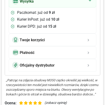
Wysyłka
Paczkomat: już od
9 zł
Kurier InPost: już od
10 zł
Kurier DPD: już od
15 zł
Twoje korzyści
Płatność
Oficjalny dystrybutor
„Patrząc na zdjęcia obudowy M350 ciężko określić jej wielkość, w
rzeczywistości ten model jest niewielkich rozmiarów, dzięki czemu
oszczędzamy sporo miejsca na biurku. Otwory wentylacyjne po
bokach i górze to strzał w dziesiątkę, obudowa bardzo dobrze…”
Ocena:
(zobacz opinię)