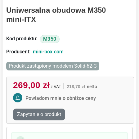
Uniwersalna obudowa M350
mini-ITX
Kod produktu:
M350
Producent:
mini-box.com
Produkt zastąpiony modelem Solid-62-G
269,00 zł
|
z VAT
218,70 zł
netto
Activate Price Alert
Powiadom mnie o obniżce ceny
Zapytanie o produkt