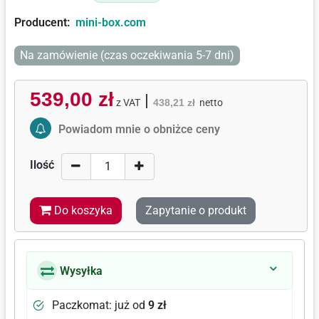
Producent:
mini-box.com
Na zamówienie (czas oczekiwania 5-7 dni)
539,00 zł
|
z VAT
438,21 zł
netto
Activate Price Alert
Powiadom mnie o obniżce ceny
Ilość
Do koszyka
Zapytanie o produkt
Wysyłka
Paczkomat: już od
9 zł