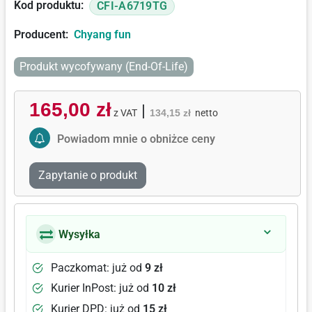
Kod produktu:
CFI-A6719TG
Producent:
Chyang fun
Produkt wycofywany (End-Of-Life)
165,00 zł
|
z VAT
134,15 zł
netto
Activate Price Alert
Powiadom mnie o obniżce ceny
Zapytanie o produkt
Wysyłka
Paczkomat: już od
9 zł
Kurier InPost: już od
10 zł
Kurier DPD: już od
15 zł