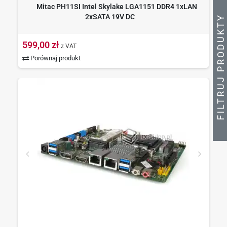
Mitac PH11SI Intel Skylake LGA1151 DDR4 1xLAN
2xSATA 19V DC
Y
599,00 zł
z VAT
Porównaj produkt
F
I
L
T
R
U
J
P
R
O
D
U
K
T