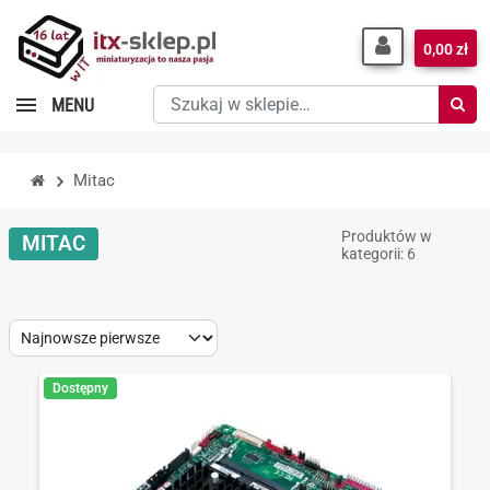
0,00 zł
Szukaj
MENU
w
sklepie…
Mitac
Produktów w
MITAC
kategorii: 6
Sort
by:
Dostępny