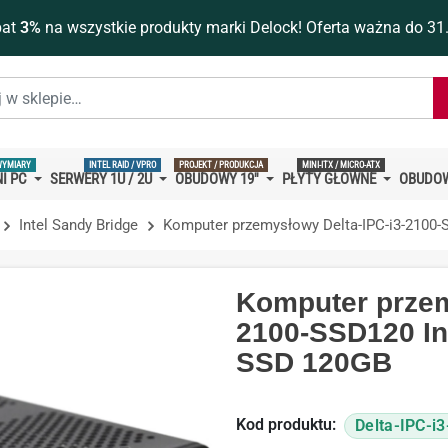
bat
3%
na wszystkie produkty marki Delock! Oferta ważna do 31
WYMIARY
INTEL RAID / VPRO
PROJEKT / PRODUKCJA
MINI-ITX / MICRO-ATX
I PC
SERWERY 1U / 2U
OBUDOWY 19''
PŁYTY GŁÓWNE
OBUDOW
Intel Sandy Bridge
Komputer przemysłowy Delta-IPC-i3-2100-
Komputer przem
2100-SSD120 In
SSD 120GB
Kod produktu:
Delta-IPC-i