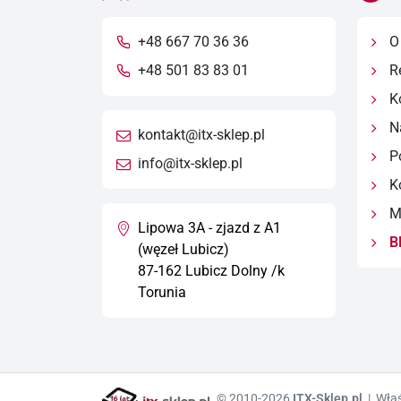
+48 667 70 36 36
O 
+48 501 83 83 01
R
Ko
Na
kontakt@itx-sklep.pl
Po
info@itx-sklep.pl
Ko
Ma
Lipowa 3A - zjazd z A1
B
(węzeł Lubicz)
87-162 Lubicz Dolny /k
Torunia
© 2010-2026
ITX-Sklep.pl
| Właś