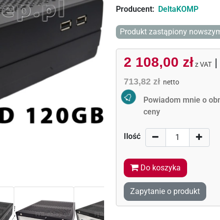
Producent:
DeltaKOMP
Produkt zastąpiony nowsz
2 108,00 zł
z VAT
713,82 zł
Activate Price Alert
netto
Powiadom mnie o obn
ceny
Ilość
Do koszyka
Zapytanie o produkt