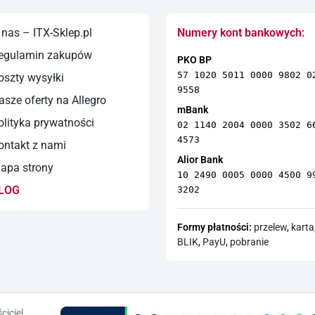
nas – ITX-Sklep.pl
Numery kont bankowych:
egulamin zakupów
PKO BP
57 1020 5011 0000 9802 0
szty wysyłki
9558
sze oferty na Allegro
mBank
lityka prywatności
02 1140 2004 0000 3502 6
4573
ntakt z nami
Alior Bank
pa strony
10 2490 0005 0000 4500 9
LOG
3202
Formy płatności:
przelew
,
karta
BLIK
,
PayU
,
pobranie
ciciel