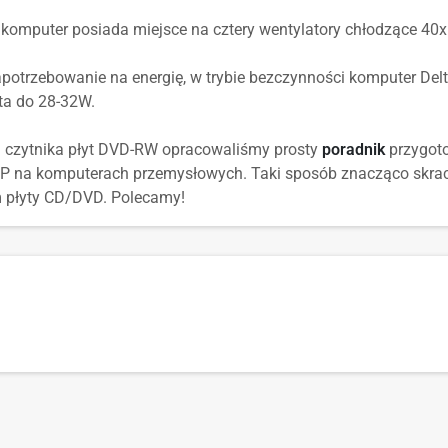
komputer posiada miejsce na cztery wentylatory chłodzące 40
potrzebowanie na energię, w trybie bezczynności komputer Delt
ta do 28-32W.
a czytnika płyt DVD-RW opracowaliśmy prosty
poradnik
przygoto
XP na komputerach przemysłowych. Taki sposób znacząco skraca
m płyty CD/DVD. Polecamy!