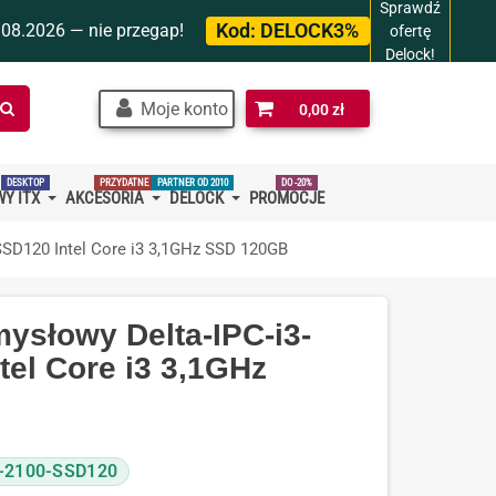
Sprawdź
Kod:
DELOCK3%
.08.2026 — nie przegap!
ofertę
Delock!
Szukaj
Moje konto
0,00 zł
w
sklepie…
DESKTOP
PRZYDATNE
PARTNER OD 2010
DO -20%
Y ITX
AKCESORIA
DELOCK
PROMOCJE
SSD120 Intel Core i3 3,1GHz SSD 120GB
ysłowy Delta-IPC-i3-
tel Core i3 3,1GHz
3-2100-SSD120