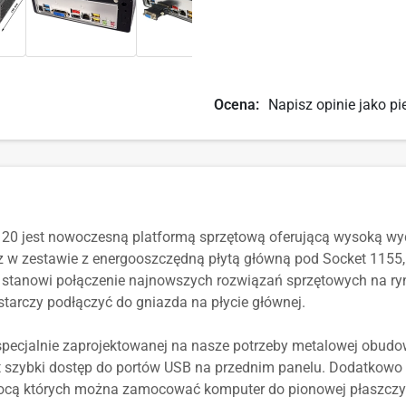
Ocena:
Napisz opinie jako pi
0 jest nowoczesną platformą sprzętową oferującą wysoką wyda
1GHz w zestawie z energooszczędną płytą główną pod Socket 11
 stanowi połączenie najnowszych rozwiązań sprzętowych na ry
tarczy podłączyć do gniazda na płycie głównej.
pecjalnie zaprojektowanej na nasze potrzeby metalowej obudo
st szybki dostęp do portów USB na przednim panelu. Dodatkowo
mocą których można zamocować komputer do pionowej płaszczy