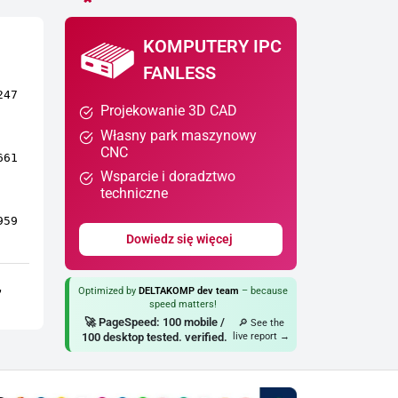
KOMPUTERY IPC
FANLESS
247
Projekowanie 3D CAD
Własny park maszynowy
CNC
661
Wsparcie i doradztwo
techniczne
959
Dowiedz się więcej
,
Optimized by
DELTAKOMP dev team
– because
speed matters!
🚀 PageSpeed: 100 mobile /
🔎 See the
100 desktop tested. verified.
live report →