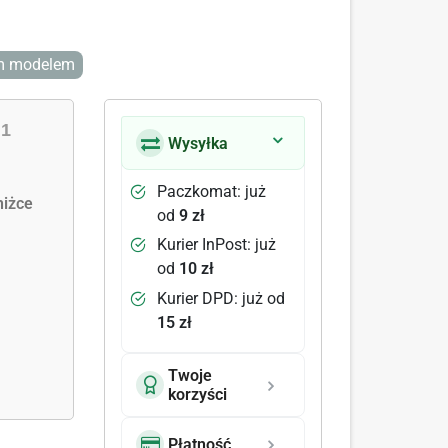
ym modelem
|
1
Wysyłka
Paczkomat: już
iżce
od
9 zł
Kurier InPost: już
od
10 zł
Kurier DPD: już od
15 zł
Twoje
korzyści
Płatność