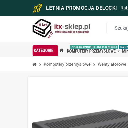
LETNIA PROMOCJA DELOCK!
Ra
Z PROCESORAMI INTEL CORE 15. GENERACJI
MAŁE 
KATEGORIE
KOMPUTERY PRZEMYSŁOWE
MIN
Komputery przemysłowe
Wentylatorowe