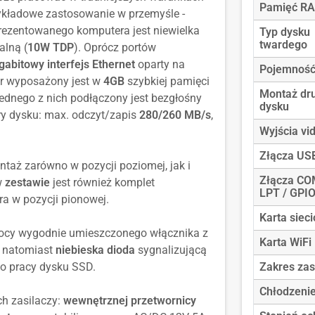
Pamięć R
ykładowe zastosowanie w przemyśle -
prezentowanego komputera jest niewielka
Typ dysku
twardego
alną (
10W TDP
). Oprócz portów
gabitowy interfejs Ethernet
oparty na
Pojemność
r wyposażony jest w
4GB
szybkiej pamięci
Montaż dr
jednego z nich podłączony jest bezgłośny
dysku
y dysku: max. odczyt/zapis
280/260 MB/s
,
Wyjścia vi
Złącza US
aż zarówno w pozycji poziomej, jak i
Złącza CO
w
zestawie
jest również komplet
LPT / GPI
 w pozycji pionowej.
Karta siec
ocy wygodnie umieszczonego włącznika z
Karta WiFi
ę natomiast
niebieska dioda
sygnalizującą
o pracy dysku SSD.
Zakres zas
Chłodzeni
h zasilaczy:
wewnętrznej przetwornicy