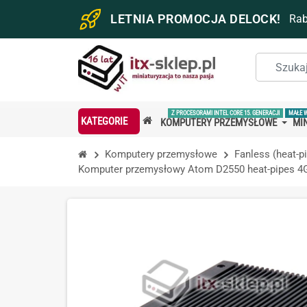
LETNIA PROMOCJA DELOCK!
Ra
Z PROCESORAMI INTEL CORE 15. GENERACJI
MAŁE 
KATEGORIE
KOMPUTERY PRZEMYSŁOWE
MIN
Komputery przemysłowe
Fanless (heat-p
Komputer przemysłowy Atom D2550 heat-pipes 4