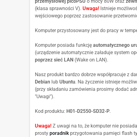
przemysłowej picoPSU
o mocy 80W oraz
zewn
(klasa sprawności V).
Uwaga!
Istnieje możliwoś
wejściowego poprzez zastosowanie przetworn
Komputer przystosowany jest do pracy w tempe
Komputer posiada funkcję
automatycznego uru
(urządzenie automatycznie załaduje system op
poprzez sieć LAN
(Wake on LAN).
Nasz produkt bardzo dobrze współpracuje z da
Debian
lub
Ubuntu
. Na życzenie istnieje możli
(przy składaniu zamówienia prosimy dodać adno
"Uwagi").
Kod produktu:
H01-D2550-SD32-P
.
Uwaga!
Z uwagi na to, że komputer nie posiad
prosty
poradnik
przygotowania pamięci flash ty