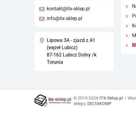
Na
kontakt@itx-sklep.pl
Po
info@itx-sklep.pl
Ko
Ma
Lipowa 3A - zjazd z A1
B
(węzeł Lubicz)
87-162 Lubicz Dolny /k
Torunia
© 2010-2026
ITX-Sklep.pl
| Właś
sklepu:
DELTAKOMP