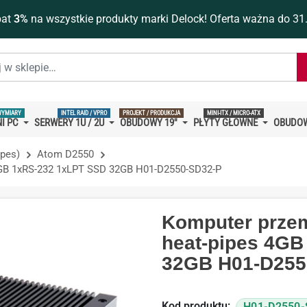
bat
3%
na wszystkie produkty marki Delock! Oferta ważna do 31
WYMIARY
INTEL RAID / VPRO
PROJEKT / PRODUKCJA
MINI-ITX / MICRO-ATX
I PC
SERWERY 1U / 2U
OBUDOWY 19''
PŁYTY GŁÓWNE
OBUDOW
ipes)
Atom D2550
GB 1xRS-232 1xLPT SSD 32GB H01-D2550-SD32-P
Komputer prze
heat-pipes 4G
32GB H01-D255
Kod produktu:
H01-D2550-