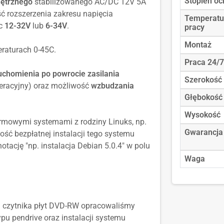
Stopień oc
ętrznego
stabilizowanego AC/DC 12V 5A
ć rozszerzenia zakresu napięcia
Temperatu
ic
12-32V
lub
6-34V
.
pracy
Montaż
raturach 0-45C.
Praca 24/7
chomienia po powrocie zasilania
Szerokość
eracyjny) oraz możliwość
wzbudzania
Głębokość
Wysokość
rmowymi systemami z rodziny Linuks, np.
Gwarancja
wość bezpłatnej instalacji tego systemu
tację "np. instalacja Debian 5.0.4" w polu
Waga
a czytnika płyt DVD-RW opracowaliśmy
pu pendrive oraz instalacji systemu