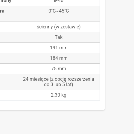
hrony
IP40
ra
0˚C~45˚C
ścienny (w zestawie)
Tak
191 mm
184 mm
75 mm
24 miesiące (z opcją rozszerzenia
do 3 lub 5 lat)
2.30 kg