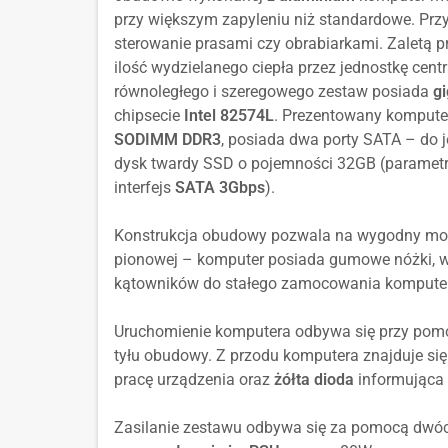
przy większym zapyleniu niż standardowe. Prz
sterowanie prasami czy obrabiarkami. Zaletą 
ilość wydzielanego ciepła przez jednostkę centr
równoległego i szeregowego zestaw posiada
gi
chipsecie
Intel 82574L
. Prezentowany kompute
SODIMM DDR3
, posiada dwa porty SATA – do 
dysk twardy SSD o pojemności 32GB (parametr
interfejs
SATA 3Gbps
).
Konstrukcja obudowy pozwala na wygodny mont
pionowej – komputer posiada gumowe nóżki, 
kątowników do stałego zamocowania komputera
Uruchomienie komputera odbywa się przy pom
tyłu obudowy. Z przodu komputera znajduje si
pracę urządzenia oraz
żółta dioda
informująca 
Zasilanie zestawu odbywa się za pomocą dwóc