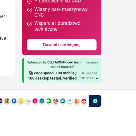
Projekowanie 3D CAD
Własny park maszynowy
CNC
661
Wsparcie i doradztwo
techniczne
959
Dowiedz się więcej
,
Optimized by
DELTAKOMP dev team
– because
speed matters!
🚀 PageSpeed: 100 mobile /
🔎 See the
100 desktop tested. verified.
live report →