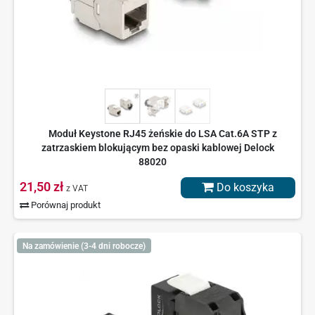
Moduł Keystone RJ45 żeńskie do LSA Cat.6A STP z
zatrzaskiem blokującym bez opaski kablowej Delock
88020
21,50 zł
Do koszyka
z VAT
Porównaj produkt
Na zamówienie (3-4 dni robocze)