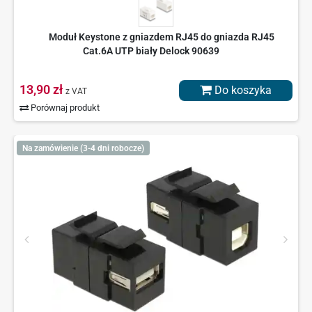
Moduł Keystone z gniazdem RJ45 do gniazda RJ45
Cat.6A UTP biały Delock 90639
13,90 zł
Do koszyka
z VAT
Porównaj produkt
Na zamówienie (3-4 dni robocze)