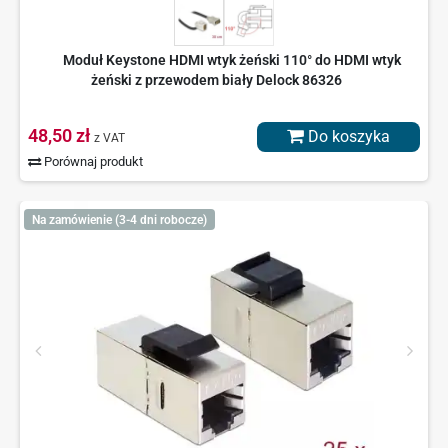
Moduł Keystone HDMI wtyk żeński 110° do HDMI wtyk
żeński z przewodem biały Delock 86326
48,50 zł
Do koszyka
z VAT
Porównaj produkt
Na zamówienie (3-4 dni robocze)