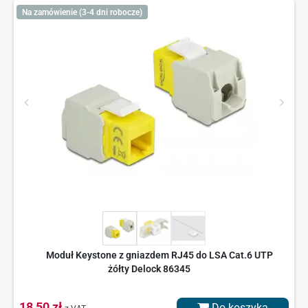
Na zamówienie (3-4 dni robocze)
Moduł Keystone z gniazdem RJ45 do LSA Cat.6 UTP
żółty Delock 86345
18,50 zł
Do koszyka