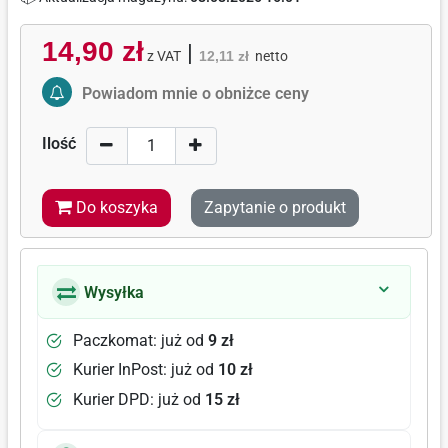
14,90 zł
|
z VAT
12,11 zł
netto
Activate Price Alert
Powiadom mnie o obniżce ceny
Ilość
Do koszyka
Zapytanie o produkt
Wysyłka
Paczkomat: już od
9 zł
Kurier InPost: już od
10 zł
Kurier DPD: już od
15 zł