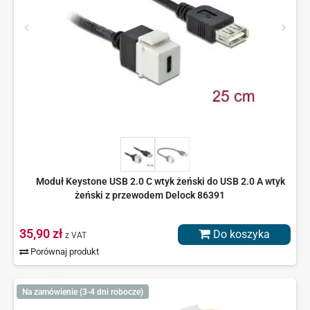
Moduł Keystone USB 2.0 C wtyk żeński do USB 2.0 A wtyk
żeński z przewodem Delock 86391
35,90 zł
Do koszyka
z VAT
Porównaj produkt
Na zamówienie (3-4 dni robocze)