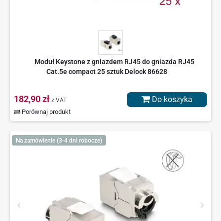
Moduł Keystone z gniazdem RJ45 do gniazda RJ45
Cat.5e compact 25 sztuk Delock 86628
182,90 zł
Do koszyka
z VAT
Porównaj produkt
Na zamówienie (3-4 dni robocze)