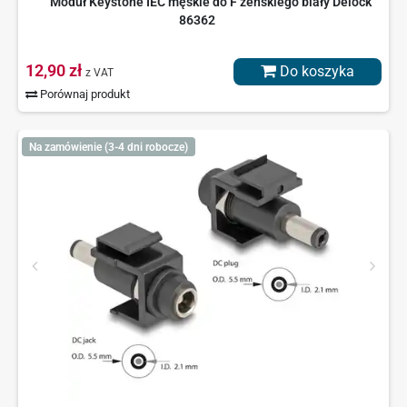
Moduł Keystone IEC męskie do F żeńskiego biały Delock
86362
12,90 zł
Do koszyka
z VAT
Porównaj produkt
Na zamówienie (3-4 dni robocze)