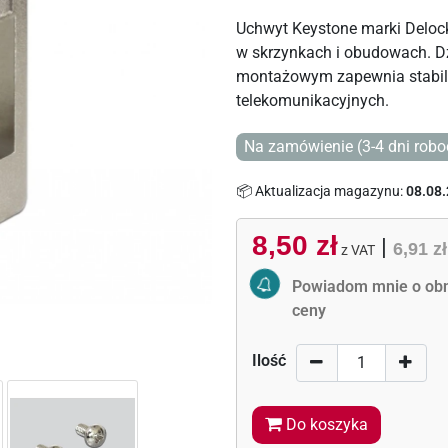
Uchwyt Keystone marki Deloc
w skrzynkach i obudowach. 
montażowym zapewnia stabil
telekomunikacyjnych.
Na zamówienie (3-4 dni robo
📦 Aktualizacja magazynu:
08.08.
8,50 zł
|
6,91 zł
z VAT
Activate Price Alert
Powiadom mnie o obn
ceny
Ilość
Do koszyka