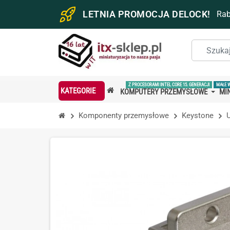
LETNIA PROMOCJA DELOCK!
Ra
Z PROCESORAMI INTEL CORE 15. GENERACJI
MAŁE 
KATEGORIE
KOMPUTERY PRZEMYSŁOWE
MIN
Komponenty przemysłowe
Keystone