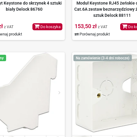
t Keystone do skrzynek 4 sztuki
Moduł Keystone RJ45 żeńskie 
biały Delock 86760
Cat.6A zestaw beznarzędziowy ż
sztuk Delock 88111
zł
153,50 zł
Do koszyka
Do k
z VAT
z VAT
wnaj produkt
Porównaj produkt
ny
Na zamówienie (3-4 dni robocze)