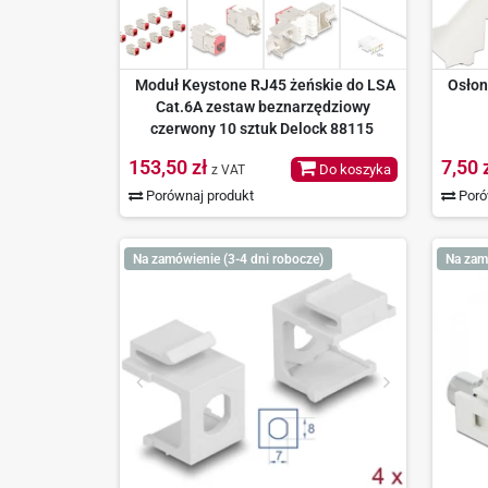
Moduł Keystone RJ45 żeńskie do LSA
Osłon
Cat.6A zestaw beznarzędziowy
czerwony 10 sztuk Delock 88115
153,50 zł
7,50 
Do koszyka
z VAT
Porównaj produkt
Poró
Na zamówienie (3-4 dni robocze)
Na zam