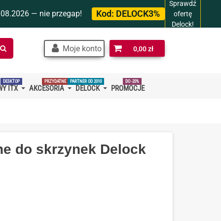
Sprawdź
Kod:
DELOCK3%
.08.2026 — nie przegap!
ofertę
Delock!
Szukaj
Moje konto
0,00 zł
w
sklepie…
DESKTOP
PRZYDATNE
PARTNER OD 2010
DO -20%
Y ITX
AKCESORIA
DELOCK
PROMOCJE
e do skrzynek Delock