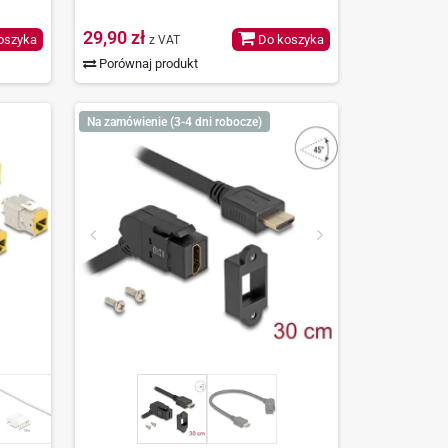
29,90 zł
oszyka
Do koszyka
z VAT
Porównaj produkt
Na zamówienie (3-4 dni robocze)