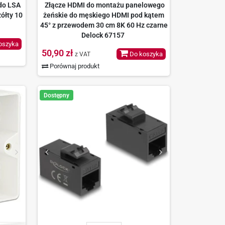
do LSA
Złącze HDMI do montażu panelowego
ółty 10
żeńskie do męskiego HDMI pod kątem
45° z przewodem 30 cm 8K 60 Hz czarne
Delock 67157
oszyka
50,90 zł
Do koszyka
z VAT
Porównaj produkt
Dostępny