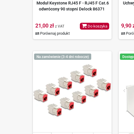
Moduł Keystone RJ45 F - RJ45 F Cat.6
Uchwy
odwrócony 90 stopni Delock 86371
21,00 zł
9,90 
Do koszyka
z VAT
Porównaj produkt
Poró
Na zamówienie (3-4 dni robocze)
Dostęp