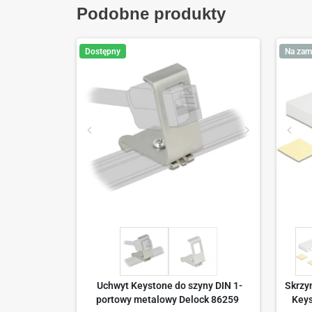
Podobne produkty
Dostępny
Na zam
Uchwyt Keystone do szyny DIN 1-
Skrzy
portowy metalowy Delock 86259
Keys