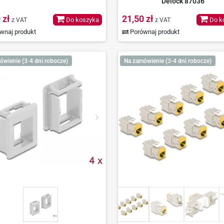
Delock 87036
 zł
21,50 zł
Do koszyka
Do k
z VAT
z VAT
wnaj produkt
Porównaj produkt
ówienie (3-4 dni robocze)
Na zamówienie (3-4 dni robocze)