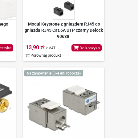
nego
Moduł Keystone z gniazdem RJ45 do
gniazda RJ45 Cat.6A UTP czarny Delock
90638
13,90 zł
oszyka
Do koszyka
z VAT
Porównaj produkt
Na zamówienie (3-4 dni robocze)