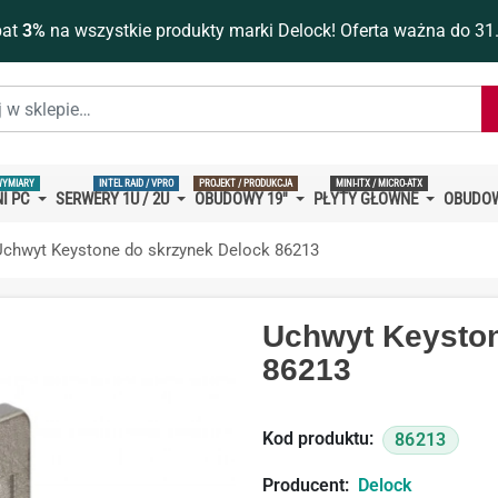
bat
3%
na wszystkie produkty marki Delock! Oferta ważna do 31
WYMIARY
INTEL RAID / VPRO
PROJEKT / PRODUKCJA
MINI-ITX / MICRO-ATX
I PC
SERWERY 1U / 2U
OBUDOWY 19''
PŁYTY GŁÓWNE
OBUDOW
Uchwyt Keystone do skrzynek Delock 86213
Uchwyt Keyston
86213
Kod produktu:
86213
Producent:
Delock