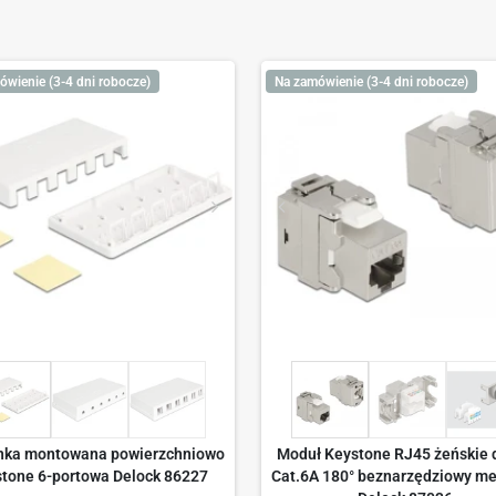
ówienie (3-4 dni robocze)
Na zamówienie (3-4 dni robocze)
nka montowana powierzchniowo
Moduł Keystone RJ45 żeńskie 
tone 6-portowa Delock 86227
Cat.6A 180° beznarzędziowy m