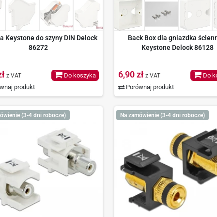
a Keystone do szyny DIN Delock
Back Box dla gniazdka ścien
86272
Keystone Delock 86128
zł
6,90 zł
Do koszyka
Do k
z VAT
z VAT
wnaj produkt
Porównaj produkt
ówienie (3-4 dni robocze)
Na zamówienie (3-4 dni robocze)